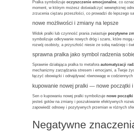
Pralka symbolizuje
oczyszczenie emocjonalne
, co ozna
moment, w którym możesz doświadczyć wewnętrznej odnowy
zrzucenia ciężaru przeszłości, co prowadzi do lepszego s
nowe możliwości i zmiany na lepsze
Widok pralki lub czynność prania zwiastuje
pozytywne zm
symbolizuje odkrywanie nowych dróg i szans, które mogą o
rozwój osobisty, a przyszłość niesie ze sobą nadzieję i świ
sprawna pralka jako symbol radzenia sobi
Sprawnie działająca pralka to metafora
automatyzacji rad
mechanizmy zarządzania stresem i emocjami, a Twoje życie 
łączyć obowiązki i odnajdywać równowagę w codziennych
kupowanie nowej pralki — nowe początki i
Sen o kupowaniu nowej pralki symbolizuje
nowe początki
jesteś gotów na zmiany i poszukiwanie efektywnych rozwią
zapowiedź odnowy i pozytywnych przemian w różnych sfer
Negatywne znaczenia