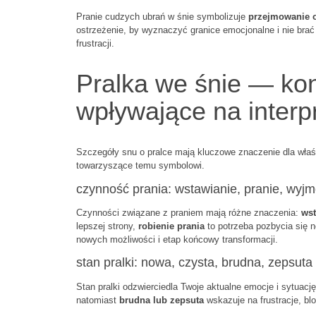
Pranie cudzych ubrań w śnie symbolizuje
przejmowanie o
ostrzeżenie, by wyznaczyć granice emocjonalne i nie brać
frustracji.
Pralka we śnie — kon
wpływające na interp
Szczegóły snu o pralce mają kluczowe znaczenie dla właśc
towarzyszące temu symbolowi.
czynność prania: wstawianie, pranie, wyj
Czynności związane z praniem mają różne znaczenia:
wst
lepszej strony,
robienie prania
to potrzeba pozbycia się 
nowych możliwości i etap końcowy transformacji.
stan pralki: nowa, czysta, brudna, zepsuta
Stan pralki odzwierciedla Twoje aktualne emocje i sytuacj
natomiast
brudna lub zepsuta
wskazuje na frustracje, bl