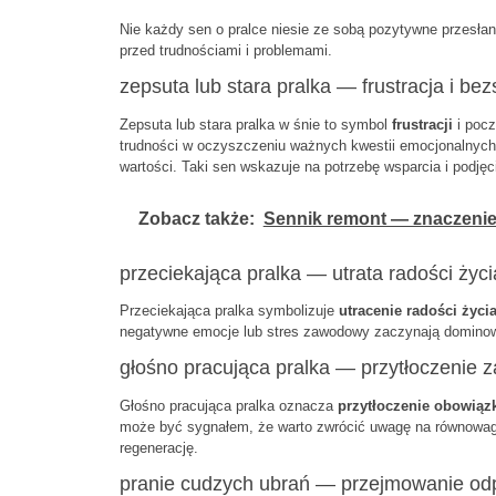
Nie każdy sen o pralce niesie ze sobą pozytywne przesła
przed trudnościami i problemami.
zepsuta lub stara pralka — frustracja i bez
Zepsuta lub stara pralka w śnie to symbol
frustracji
i pocz
trudności w oczyszczeniu ważnych kwestii emocjonalnych l
wartości. Taki sen wskazuje na potrzebę wsparcia i podjęc
Zobacz także:
Sennik remont — znaczenie 
przeciekająca pralka — utrata radości życi
Przeciekająca pralka symbolizuje
utracenie radości życi
negatywne emocje lub stres zawodowy zaczynają dominow
głośno pracująca pralka — przytłoczenie
Głośno pracująca pralka oznacza
przytłoczenie obowią
może być sygnałem, że warto zwrócić uwagę na równowag
regenerację.
pranie cudzych ubrań — przejmowanie odp