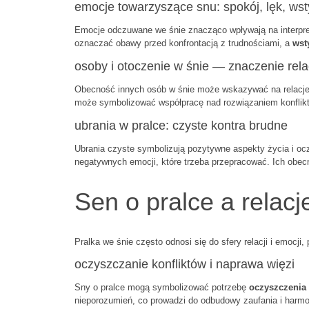
emocje towarzyszące snu: spokój, lęk, wst
Emocje odczuwane we śnie znacząco wpływają na interpre
oznaczać obawy przed konfrontacją z trudnościami, a
wst
osoby i otoczenie w śnie — znaczenie relac
Obecność innych osób w śnie może wskazywać na relacje,
może symbolizować współpracę nad rozwiązaniem konfliktó
ubrania w pralce: czyste kontra brudne
Ubrania czyste symbolizują pozytywne aspekty życia i o
negatywnych emocji, które trzeba przepracować. Ich obecn
Sen o pralce a relacj
Pralka we śnie często odnosi się do sfery relacji i emocji,
oczyszczanie konfliktów i naprawa więzi
Sny o pralce mogą symbolizować potrzebę
oczyszczenia 
nieporozumień, co prowadzi do odbudowy zaufania i harmon