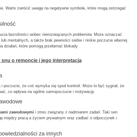
nie. Warto zwrócić uwagę na negatywne symbole, które mogą ostrzegać
silność
ucia bezsilności wobec nierozwiązanych problemów. Może oznaczać
ub mentalnych, a także brak pewności siebie i niskie poczucie własnej
ia działań, które pomogą przełamać blokady.
snu o remoncie i jego interpretacja
a
a
i poczucie, że coś wymyka się spod kontroli. Może to być sygnał, że
ać, co wpływa na ogólne samopoczucie i motywację.
 zawodowe
zkami zawodowymi
i stres związany z nadmiarem zadań. Taki sen
ę między pracą a życiem prywatnym oraz zadbać o odpoczynek i
owiedzialności za innych