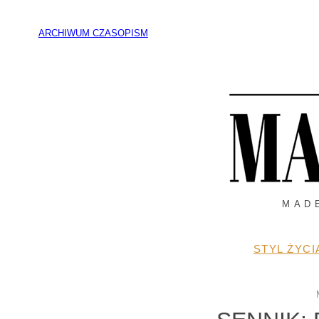
Przejdź
do
ARCHIWUM CZASOPISM
treści
MAD
STYL ŻYCI