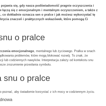
to pojawia się, gdy nasza podświadomość pragnie oczyszczenia i
ów łączą się z emocjonalnym i mentalnym oczyszczeniem, a także z
, co dokładnie oznacza sen o pralce i jak możesz wykorzystać tę
dkrycia znaczeń i praktycznych wskazówek, które pomogą Ci
snu o pralce
zczenia emocjonalnego
, mentalnego lub życiowego. Pralka w snach
ządkowania problemów, które mogą blokować rozwój. To znak, że
i lub codziennych nawyków. Interpretacja zależy od kontekstu snu
ębsze zrozumienie przesłania symbolu.
 snu o pralce
rto poznać, aby świadomie korzystać z ich mocy w codziennym życiu.
odnowa