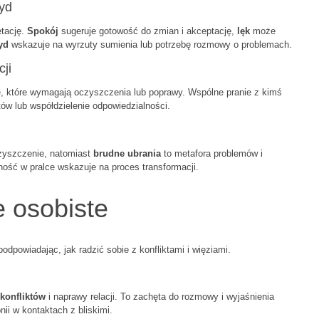
yd
tację.
Spokój
sugeruje gotowość do zmian i akceptację,
lęk
może
yd
wskazuje na wyrzuty sumienia lub potrzebę rozmowy o problemach.
ji
 które wymagają oczyszczenia lub poprawy. Wspólne pranie z kimś
w lub współdzielenie odpowiedzialności.
czyszczenie, natomiast
brudne ubrania
to metafora problemów i
ość w pralce wskazuje na proces transformacji.
e osobiste
 podpowiadając, jak radzić sobie z konfliktami i więziami.
konfliktów
i naprawy relacji. To zachęta do rozmowy i wyjaśnienia
ii w kontaktach z bliskimi.