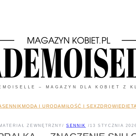
EMOISELLE – MAGAZYN DLA KOBIET Z K
A
SENNIK
MODA I URODA
MIŁOŚĆ I SEX
ZDROWIE
DIETA
MATERIAŁ ZEWNĘTRZNY
/
SENNIK
/
13 STYCZNIA 202