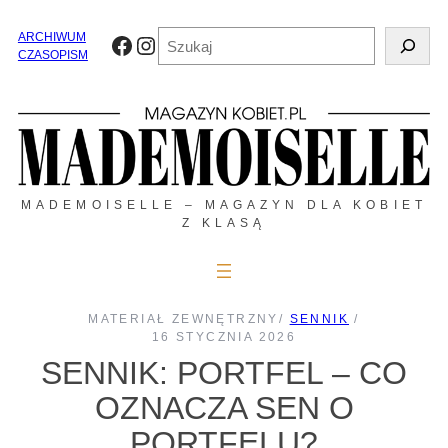
Przejdź
do
Szukaj
ARCHIWUM
Facebook
Instagram
treści
CZASOPISM
MADEMOISELLE – MAGAZYN DLA KOBIET
Z KLASĄ
MATERIAŁ ZEWNĘTRZNY
/
SENNIK
/
16 STYCZNIA 2026
SENNIK: PORTFEL – CO
OZNACZA SEN O
PORTFELU?