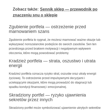
Zobacz także:
Sennik sklep — przewodnik po
znaczeniu snu o sklepie
Zgubienie portfela — ostrzeżenie przed
marnowaniem szans
Zgubienie portfela to sygnał, że możesz marnować ważne okazje lub
wykazywać nonszalanckie podejście do swoich zasobów. Sen ten
przestrzega przed brakiem motywacji i negatywnym wpływem
otoczenia, które mogą powodować problemy.
Kradzież portfela — strata, oszustwo i utrata
energii
Kradzież portfela oznacza ryzyko strat, oszustw oraz utraty energii
życiowej. To ostrzeżenie przed impulsywnymi decyzjami i
uciekającymi okazjami, które mogą prowadzić do stagnacji lub
spadku kondycji finansowej i emocjonalnej.
Skradziony portfel — ryzyko ujawnienia
sekretów przez innych
Skradziony portfel może symbolizować ujawnienie ukrytych sekretów