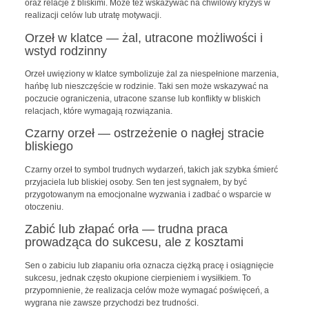
oraz relacje z bliskimi. Może też wskazywać na chwilowy kryzys w
realizacji celów lub utratę motywacji.
Orzeł w klatce — żal, utracone możliwości i
wstyd rodzinny
Orzeł uwięziony w klatce symbolizuje żal za niespełnione marzenia,
hańbę lub nieszczęście w rodzinie. Taki sen może wskazywać na
poczucie ograniczenia, utracone szanse lub konflikty w bliskich
relacjach, które wymagają rozwiązania.
Czarny orzeł — ostrzeżenie o nagłej stracie
bliskiego
Czarny orzeł to symbol trudnych wydarzeń, takich jak szybka śmierć
przyjaciela lub bliskiej osoby. Sen ten jest sygnałem, by być
przygotowanym na emocjonalne wyzwania i zadbać o wsparcie w
otoczeniu.
Zabić lub złapać orła — trudna praca
prowadząca do sukcesu, ale z kosztami
Sen o zabiciu lub złapaniu orła oznacza ciężką pracę i osiągnięcie
sukcesu, jednak często okupione cierpieniem i wysiłkiem. To
przypomnienie, że realizacja celów może wymagać poświęceń, a
wygrana nie zawsze przychodzi bez trudności.