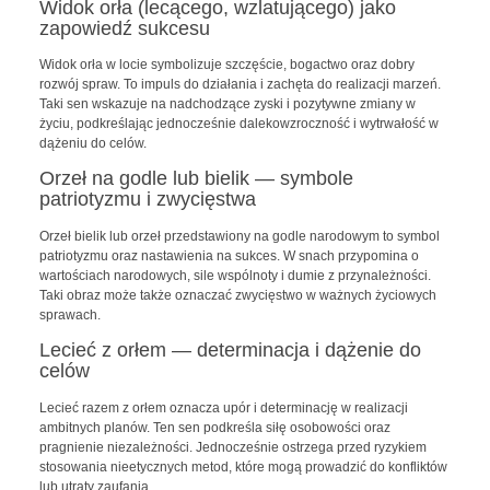
Widok orła (lecącego, wzlatującego) jako
zapowiedź sukcesu
Widok orła w locie symbolizuje szczęście, bogactwo oraz dobry
rozwój spraw. To impuls do działania i zachęta do realizacji marzeń.
Taki sen wskazuje na nadchodzące zyski i pozytywne zmiany w
życiu, podkreślając jednocześnie dalekowzroczność i wytrwałość w
dążeniu do celów.
Orzeł na godle lub bielik — symbole
patriotyzmu i zwycięstwa
Orzeł bielik lub orzeł przedstawiony na godle narodowym to symbol
patriotyzmu oraz nastawienia na sukces. W snach przypomina o
wartościach narodowych, sile wspólnoty i dumie z przynależności.
Taki obraz może także oznaczać zwycięstwo w ważnych życiowych
sprawach.
Lecieć z orłem — determinacja i dążenie do
celów
Lecieć razem z orłem oznacza upór i determinację w realizacji
ambitnych planów. Ten sen podkreśla siłę osobowości oraz
pragnienie niezależności. Jednocześnie ostrzega przed ryzykiem
stosowania nieetycznych metod, które mogą prowadzić do konfliktów
lub utraty zaufania.