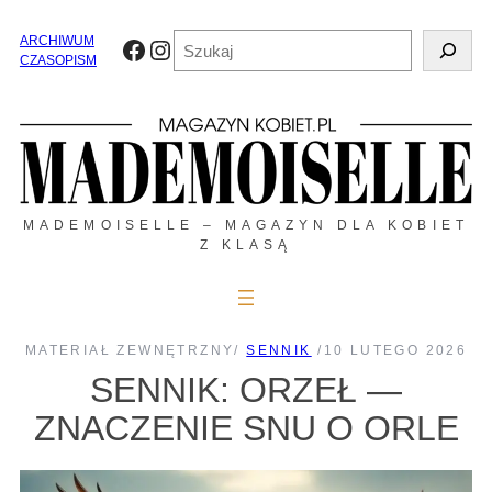
Przejdź
do
Szukaj
ARCHIWUM
Facebook
Instagram
treści
CZASOPISM
MADEMOISELLE – MAGAZYN DLA KOBIET
Z KLASĄ
MATERIAŁ ZEWNĘTRZNY
/
SENNIK
/
10 LUTEGO 2026
SENNIK: ORZEŁ —
ZNACZENIE SNU O ORLE