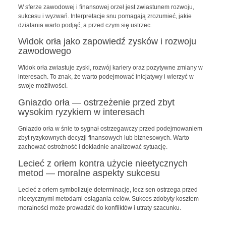
W sferze zawodowej i finansowej orzeł jest zwiastunem rozwoju,
sukcesu i wyzwań. Interpretacje snu pomagają zrozumieć, jakie
działania warto podjąć, a przed czym się ustrzec.
Widok orła jako zapowiedź zysków i rozwoju
zawodowego
Widok orła zwiastuje zyski, rozwój kariery oraz pozytywne zmiany w
interesach. To znak, że warto podejmować inicjatywy i wierzyć w
swoje możliwości.
Gniazdo orła — ostrzeżenie przed zbyt
wysokim ryzykiem w interesach
Gniazdo orła w śnie to sygnał ostrzegawczy przed podejmowaniem
zbyt ryzykownych decyzji finansowych lub biznesowych. Warto
zachować ostrożność i dokładnie analizować sytuację.
Lecieć z orłem kontra użycie nieetycznych
metod — moralne aspekty sukcesu
Lecieć z orłem symbolizuje determinację, lecz sen ostrzega przed
nieetycznymi metodami osiągania celów. Sukces zdobyty kosztem
moralności może prowadzić do konfliktów i utraty szacunku.