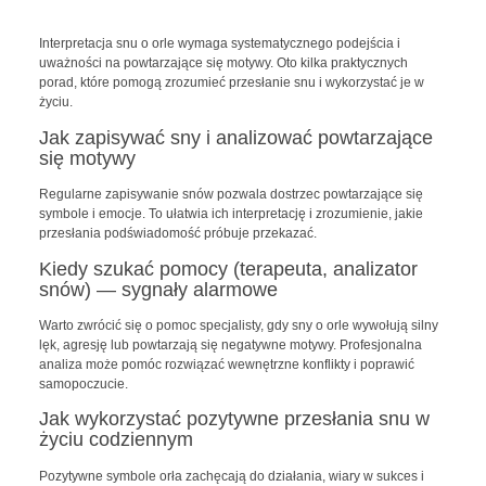
Interpretacja snu o orle wymaga systematycznego podejścia i
uważności na powtarzające się motywy. Oto kilka praktycznych
porad, które pomogą zrozumieć przesłanie snu i wykorzystać je w
życiu.
Jak zapisywać sny i analizować powtarzające
się motywy
Regularne zapisywanie snów pozwala dostrzec powtarzające się
symbole i emocje. To ułatwia ich interpretację i zrozumienie, jakie
przesłania podświadomość próbuje przekazać.
Kiedy szukać pomocy (terapeuta, analizator
snów) — sygnały alarmowe
Warto zwrócić się o pomoc specjalisty, gdy sny o orle wywołują silny
lęk, agresję lub powtarzają się negatywne motywy. Profesjonalna
analiza może pomóc rozwiązać wewnętrzne konflikty i poprawić
samopoczucie.
Jak wykorzystać pozytywne przesłania snu w
życiu codziennym
Pozytywne symbole orła zachęcają do działania, wiary w sukces i