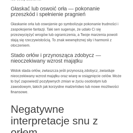
Głaskać lub oswoić orła — pokonanie
przeszkód i spełnienie pragnień
Głaskanie orła lub oswojenie go symbolizuje pokonanie trudności i
zaspokojenie fantazji. Taki sen sugeruje, że udało Ci się
przezwyciężyć wrogów lub ograniczenia, a Twoje marzenia powoli
stają się rzeczywistością. To znak wewnętrznej siły i harmonii z
otoczeniem.
Stado orłów i przynosząca zdobycz —
nieoczekiwany wzrost majątku
Widok stada orłów, zwłaszcza jeśli przynoszą zdobycz, zwiastuje
nieoczekiwany wzrost majątku oraz wiarę w osiągnięcie celów. Może
to być zapowiedź pozytywnych zmian w życiu osobistym lub
zawodowym, takich jak korzystne małżeństwo lub nowe możliwości
finansowe.
Negatywne
interpretacje snu z
orłem