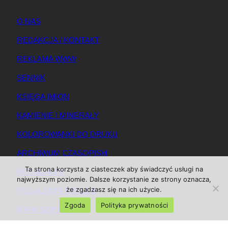
O NAS
REDAKCJA / KONTAKT
REKLAMA WWW
SENNIK
KSIĘGA IMION
KAMIENIE I MINERAŁY
KOLOROWANKI DO DRUKU
ARCHIWUM CZASOPISM
Ta strona korzysta z ciasteczek aby świadczyć usługi na
REGULAMIN
najwyższym poziomie. Dalsze korzystanie ze strony oznacza,
że zgadzasz się na ich użycie.
REGULAMIN REKLAM
Zgoda
Polityka prywatności
MAPA SERWISU