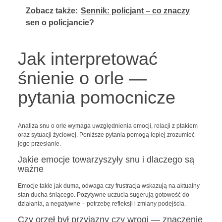
Zobacz także:
Sennik: policjant – co znaczy
sen o policjancie?
Jak interpretować
śnienie o orle —
pytania pomocnicze
Analiza snu o orle wymaga uwzględnienia emocji, relacji z ptakiem
oraz sytuacji życiowej. Poniższe pytania pomogą lepiej zrozumieć
jego przesłanie.
Jakie emocje towarzyszyły snu i dlaczego są
ważne
Emocje takie jak duma, odwaga czy frustracja wskazują na aktualny
stan ducha śniącego. Pozytywne uczucia sugerują gotowość do
działania, a negatywne – potrzebę refleksji i zmiany podejścia.
Czy orzeł był przyjazny czy wrogi — znaczenie