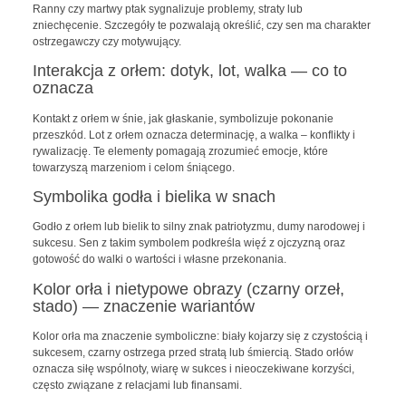
Ranny czy martwy ptak sygnalizuje problemy, straty lub
zniechęcenie. Szczegóły te pozwalają określić, czy sen ma charakter
ostrzegawczy czy motywujący.
Interakcja z orłem: dotyk, lot, walka — co to
oznacza
Kontakt z orłem w śnie, jak głaskanie, symbolizuje pokonanie
przeszkód. Lot z orłem oznacza determinację, a walka – konflikty i
rywalizację. Te elementy pomagają zrozumieć emocje, które
towarzyszą marzeniom i celom śniącego.
Symbolika godła i bielika w snach
Godło z orłem lub bielik to silny znak patriotyzmu, dumy narodowej i
sukcesu. Sen z takim symbolem podkreśla więź z ojczyzną oraz
gotowość do walki o wartości i własne przekonania.
Kolor orła i nietypowe obrazy (czarny orzeł,
stado) — znaczenie wariantów
Kolor orła ma znaczenie symboliczne: biały kojarzy się z czystością i
sukcesem, czarny ostrzega przed stratą lub śmiercią. Stado orłów
oznacza siłę wspólnoty, wiarę w sukces i nieoczekiwane korzyści,
często związane z relacjami lub finansami.