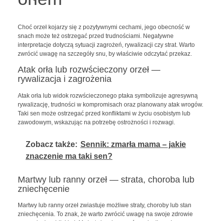
Choć orzeł kojarzy się z pozytywnymi cechami, jego obecność w
snach może też ostrzegać przed trudnościami. Negatywne
interpretacje dotyczą sytuacji zagrożeń, rywalizacji czy strat. Warto
zwrócić uwagę na szczegóły snu, by właściwie odczytać przekaz.
Atak orła lub rozwścieczony orzeł —
rywalizacja i zagrożenia
Atak orła lub widok rozwścieczonego ptaka symbolizuje agresywną
rywalizację, trudności w kompromisach oraz planowany atak wrogów.
Taki sen może ostrzegać przed konfliktami w życiu osobistym lub
zawodowym, wskazując na potrzebę ostrożności i rozwagi.
Zobacz także:
Sennik: zmarła mama – jakie
znaczenie ma taki sen?
Martwy lub ranny orzeł — strata, choroba lub
zniechęcenie
Martwy lub ranny orzeł zwiastuje możliwe straty, choroby lub stan
zniechęcenia. To znak, że warto zwrócić uwagę na swoje zdrowie