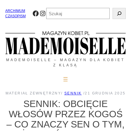
Przejdź
do
Szukaj
ARCHIWUM
Facebook
Instagram
treści
CZASOPISM
MADEMOISELLE – MAGAZYN DLA KOBIET
Z KLASĄ
MATERIAŁ ZEWNĘTRZNY
/
SENNIK
/
21 GRUDNIA 2025
SENNIK: OBCIĘCIE
WŁOSÓW PRZEZ KOGOŚ
– CO ZNACZY SEN O TYM,