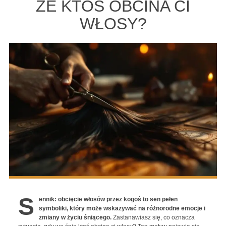
ŻE KTOŚ OBCINA CI
WŁOSY?
S
ennik: obcięcie włosów przez kogoś to sen pełen
symboliki, który może wskazywać na różnorodne emocje i
zmiany w życiu śniącego.
Zastanawiasz się, co oznacza