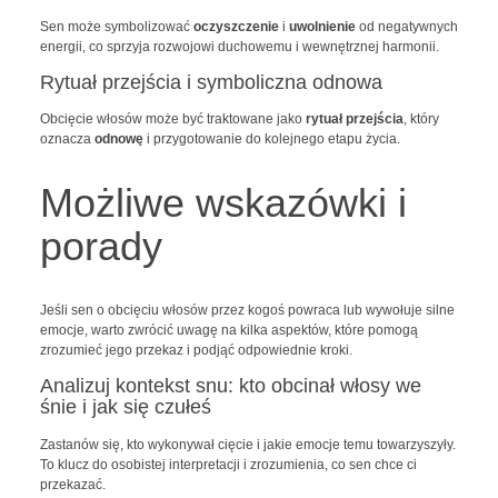
Sen może symbolizować
oczyszczenie
i
uwolnienie
od negatywnych
energii, co sprzyja rozwojowi duchowemu i wewnętrznej harmonii.
Rytuał przejścia i symboliczna odnowa
Obcięcie włosów może być traktowane jako
rytuał przejścia
, który
oznacza
odnowę
i przygotowanie do kolejnego etapu życia.
Możliwe wskazówki i
porady
Jeśli sen o obcięciu włosów przez kogoś powraca lub wywołuje silne
emocje, warto zwrócić uwagę na kilka aspektów, które pomogą
zrozumieć jego przekaz i podjąć odpowiednie kroki.
Analizuj kontekst snu: kto obcinał włosy we
śnie i jak się czułeś
Zastanów się, kto wykonywał cięcie i jakie emocje temu towarzyszyły.
To klucz do osobistej interpretacji i zrozumienia, co sen chce ci
przekazać.