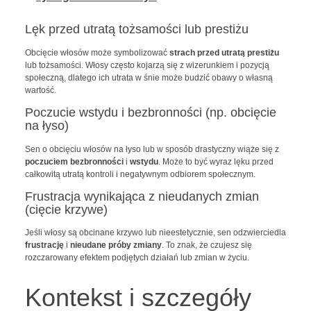
Lęk przed utratą tożsamości lub prestiżu
Obcięcie włosów może symbolizować
strach przed utratą prestiżu
lub tożsamości. Włosy często kojarzą się z wizerunkiem i pozycją
społeczną, dlatego ich utrata w śnie może budzić obawy o własną
wartość.
Poczucie wstydu i bezbronności (np. obcięcie
na łyso)
Sen o obcięciu włosów na łyso lub w sposób drastyczny wiąże się z
poczuciem bezbronności
i
wstydu
. Może to być wyraz lęku przed
całkowitą utratą kontroli i negatywnym odbiorem społecznym.
Frustracja wynikająca z nieudanych zmian
(cięcie krzywe)
Jeśli włosy są obcinane krzywo lub nieestetycznie, sen odzwierciedla
frustrację
i
nieudane próby zmiany
. To znak, że czujesz się
rozczarowany efektem podjętych działań lub zmian w życiu.
Kontekst i szczegóły