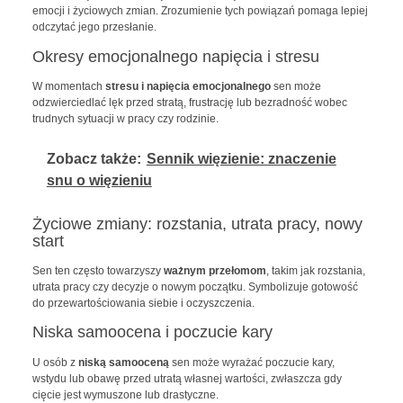
emocji i życiowych zmian. Zrozumienie tych powiązań pomaga lepiej
odczytać jego przesłanie.
Okresy emocjonalnego napięcia i stresu
W momentach
stresu i napięcia emocjonalnego
sen może
odzwierciedlać lęk przed stratą, frustrację lub bezradność wobec
trudnych sytuacji w pracy czy rodzinie.
Zobacz także:
Sennik więzienie: znaczenie
snu o więzieniu
Życiowe zmiany: rozstania, utrata pracy, nowy
start
Sen ten często towarzyszy
ważnym przełomom
, takim jak rozstania,
utrata pracy czy decyzje o nowym początku. Symbolizuje gotowość
do przewartościowania siebie i oczyszczenia.
Niska samoocena i poczucie kary
U osób z
niską samooceną
sen może wyrażać poczucie kary,
wstydu lub obawę przed utratą własnej wartości, zwłaszcza gdy
cięcie jest wymuszone lub drastyczne.