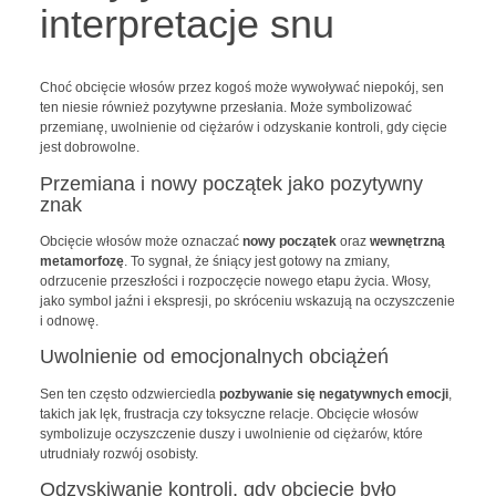
interpretacje snu
Choć obcięcie włosów przez kogoś może wywoływać niepokój, sen
ten niesie również pozytywne przesłania. Może symbolizować
przemianę, uwolnienie od ciężarów i odzyskanie kontroli, gdy cięcie
jest dobrowolne.
Przemiana i nowy początek jako pozytywny
znak
Obcięcie włosów może oznaczać
nowy początek
oraz
wewnętrzną
metamorfozę
. To sygnał, że śniący jest gotowy na zmiany,
odrzucenie przeszłości i rozpoczęcie nowego etapu życia. Włosy,
jako symbol jaźni i ekspresji, po skróceniu wskazują na oczyszczenie
i odnowę.
Uwolnienie od emocjonalnych obciążeń
Sen ten często odzwierciedla
pozbywanie się negatywnych emocji
,
takich jak lęk, frustracja czy toksyczne relacje. Obcięcie włosów
symbolizuje oczyszczenie duszy i uwolnienie od ciężarów, które
utrudniały rozwój osobisty.
Odzyskiwanie kontroli, gdy obcięcie było