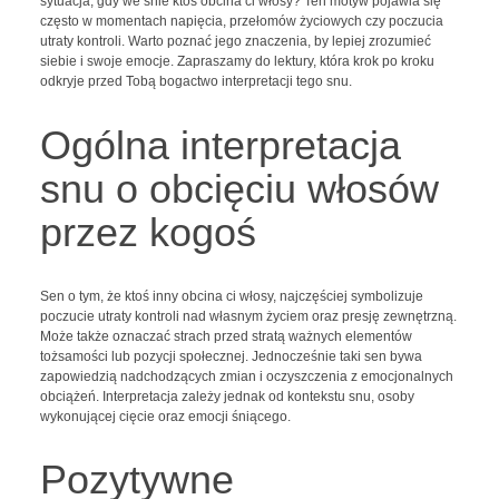
sytuacja, gdy we śnie ktoś obcina ci włosy? Ten motyw pojawia się
często w momentach napięcia, przełomów życiowych czy poczucia
utraty kontroli. Warto poznać jego znaczenia, by lepiej zrozumieć
siebie i swoje emocje. Zapraszamy do lektury, która krok po kroku
odkryje przed Tobą bogactwo interpretacji tego snu.
Ogólna interpretacja
snu o obcięciu włosów
przez kogoś
Sen o tym, że ktoś inny obcina ci włosy, najczęściej symbolizuje
poczucie utraty kontroli nad własnym życiem oraz presję zewnętrzną.
Może także oznaczać strach przed stratą ważnych elementów
tożsamości lub pozycji społecznej. Jednocześnie taki sen bywa
zapowiedzią nadchodzących zmian i oczyszczenia z emocjonalnych
obciążeń. Interpretacja zależy jednak od kontekstu snu, osoby
wykonującej cięcie oraz emocji śniącego.
Pozytywne