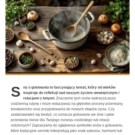
S
ny o gotowaniu to fascynujący temat, który od wieków
inspiruje do refleksji nad naszym życiem wewnętrznym i
relacjami z innymi.
Znaczenie tych snów wykracza poza
codzienną rutynę i może wskazywać na głębokie procesy przemiany,
kreatywności oraz przygotowania do nowych etapów życia. Czy
zastanawiałeś się kiedyś, co oznacza gotowanie we śnie i jakie
przesłania niesie dla Twojego rozwoju osobistego lub relacji
rodzinnych? Zapraszamy do zgłębienia symboliki snów o gotowaniu,
które tradycyjne senniki interpretują jako znak sukcesu, harmonii lub