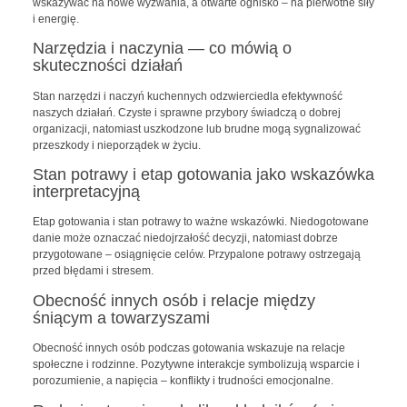
wskazywać na nowe wyzwania, a otwarte ognisko – na pierwotne siły
i energię.
Narzędzia i naczynia — co mówią o
skuteczności działań
Stan narzędzi i naczyń kuchennych odzwierciedla efektywność
naszych działań. Czyste i sprawne przybory świadczą o dobrej
organizacji, natomiast uszkodzone lub brudne mogą sygnalizować
przeszkody i nieporządek w życiu.
Stan potrawy i etap gotowania jako wskazówka
interpretacyjną
Etap gotowania i stan potrawy to ważne wskazówki. Niedogotowane
danie może oznaczać niedojrzałość decyzji, natomiast dobrze
przygotowane – osiągnięcie celów. Przypalone potrawy ostrzegają
przed błędami i stresem.
Obecność innych osób i relacje między
śniącym a towarzyszami
Obecność innych osób podczas gotowania wskazuje na relacje
społeczne i rodzinne. Pozytywne interakcje symbolizują wsparcie i
porozumienie, a napięcia – konflikty i trudności emocjonalne.