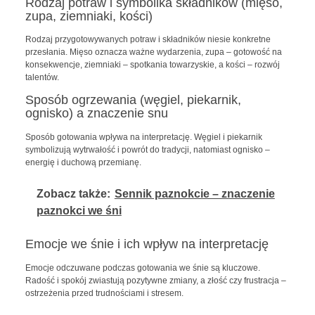
Rodzaj potraw i symbolika składników (mięso,
zupa, ziemniaki, kości)
Rodzaj przygotowywanych potraw i składników niesie konkretne
przesłania. Mięso oznacza ważne wydarzenia, zupa – gotowość na
konsekwencje, ziemniaki – spotkania towarzyskie, a kości – rozwój
talentów.
Sposób ogrzewania (węgiel, piekarnik,
ognisko) a znaczenie snu
Sposób gotowania wpływa na interpretację. Węgiel i piekarnik
symbolizują wytrwałość i powrót do tradycji, natomiast ognisko –
energię i duchową przemianę.
Zobacz także:
Sennik paznokcie – znaczenie
paznokci we śni
Emocje we śnie i ich wpływ na interpretację
Emocje odczuwane podczas gotowania we śnie są kluczowe.
Radość i spokój zwiastują pozytywne zmiany, a złość czy frustracja –
ostrzeżenia przed trudnościami i stresem.