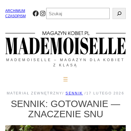
Przejdź
do
Szukaj
ARCHIWUM
Facebook
Instagram
treści
CZASOPISM
MADEMOISELLE – MAGAZYN DLA KOBIET
Z KLASĄ
MATERIAŁ ZEWNĘTRZNY
/
SENNIK
/
17 LUTEGO 2026
SENNIK: GOTOWANIE —
ZNACZENIE SNU