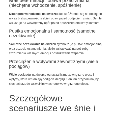
Brak determinacji i obawa przed zmianą
(niechętne wchodzenie, spóźnienie)
Niechętne wchodzenie na dworzec
lub spóźnienie się na pociąg to
wyraz braku pewności siebie i obaw przed podjęciem zmian. Sen ten
wskazuje na wewnętrzny opór przed opuszczeniem strefy komfortu.
Pustka emocjonalna i samotność (samotne
oczekiwanie)
Samotne oczekiwanie na dworcu
symbolizuje pustkę emocjonalną
oraz uczucie osamotnienia. Może wskazywać na potrzebę
zrozumienia własnych emocji i poszukiwania wsparcia.
Przeciążenie wpływami zewnętrznymi (wiele
pociągów)
Wiele pociągów
na dworcu oznacza liczne zewnętrzne głosy i
wpływy, które utrudniają podjęcie decyzji. Sen ten przypomina, by
słuchać przede wszystkim własnego wewnętrznego głosu.
Szczegółowe
scenariusze we śnie i