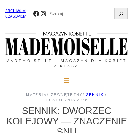
Przejdź
do
Szukaj
ARCHIWUM
Facebook
Instagram
treści
CZASOPISM
MADEMOISELLE – MAGAZYN DLA KOBIET
Z KLASĄ
MATERIAŁ ZEWNĘTRZNY
/
SENNIK
/
19 STYCZNIA 2026
SENNIK: DWORZEC
KOLEJOWY — ZNACZENIE
SNU