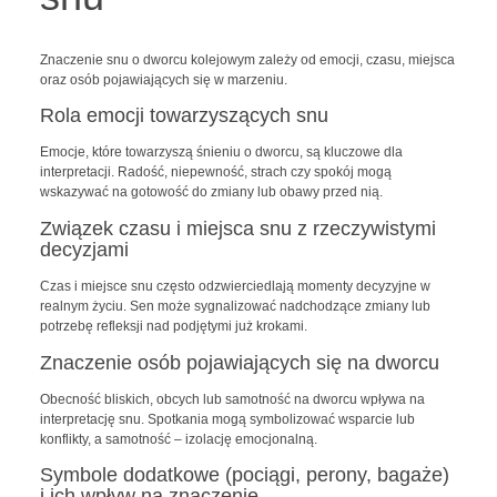
Znaczenie snu o dworcu kolejowym zależy od emocji, czasu, miejsca
oraz osób pojawiających się w marzeniu.
Rola emocji towarzyszących snu
Emocje, które towarzyszą śnieniu o dworcu, są kluczowe dla
interpretacji. Radość, niepewność, strach czy spokój mogą
wskazywać na gotowość do zmiany lub obawy przed nią.
Związek czasu i miejsca snu z rzeczywistymi
decyzjami
Czas i miejsce snu często odzwierciedlają momenty decyzyjne w
realnym życiu. Sen może sygnalizować nadchodzące zmiany lub
potrzebę refleksji nad podjętymi już krokami.
Znaczenie osób pojawiających się na dworcu
Obecność bliskich, obcych lub samotność na dworcu wpływa na
interpretację snu. Spotkania mogą symbolizować wsparcie lub
konflikty, a samotność – izolację emocjonalną.
Symbole dodatkowe (pociągi, perony, bagaże)
i ich wpływ na znaczenie