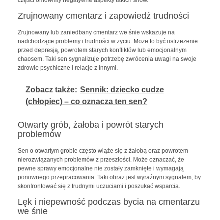
Zrujnowany cmentarz i zapowiedź trudności
Zrujnowany lub zaniedbany cmentarz we śnie wskazuje na
nadchodzące problemy i trudności w życiu. Może to być ostrzeżenie
przed depresją, powrotem starych konfliktów lub emocjonalnym
chaosem. Taki sen sygnalizuje potrzebę zwrócenia uwagi na swoje
zdrowie psychiczne i relacje z innymi.
Zobacz także:
Sennik: dziecko cudze
(chłopiec) – co oznacza ten sen?
Otwarty grób, żałoba i powrót starych
problemów
Sen o otwartym grobie często wiąże się z żałobą oraz powrotem
nierozwiązanych problemów z przeszłości. Może oznaczać, że
pewne sprawy emocjonalne nie zostały zamknięte i wymagają
ponownego przepracowania. Taki obraz jest wyraźnym sygnałem, by
skonfrontować się z trudnymi uczuciami i poszukać wsparcia.
Lęk i niepewność podczas bycia na cmentarzu
we śnie