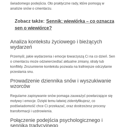
świadomego podejścia. Oto praktyczne rady, które pomogą w
analizie snów o cmentarzu.
Zobacz także:
Sennik: wiewiórka – co oznacza
sen o wiewiórce?
Analiza kontekstu życiowego i bieżących
wydarzeń
Przemyśl, jakie wydarzenia i emocje towarzyszą Ci na co dzień. Sen
o cmentarzu może odzwierciedlać aktualne zmiany, straty lub
konflikty. Zrozumienie kontekstu pozwala na trafniejsze odczytanie
przesłania snu.
Prowadzenie dziennika snów i wyszukiwanie
wzorców
Regularne zapisywanie snów pomaga zauważyć powtarzające się
motywy i emocje. Dzięki temu łatwiej zidentyfikujesz, co
podświadomość chce Ci przekazać, oraz dostrzeżesz procesy
transformacji i uzdrowienia.
Połączenie podejścia psychologicznego i
sennika tradycyjnego