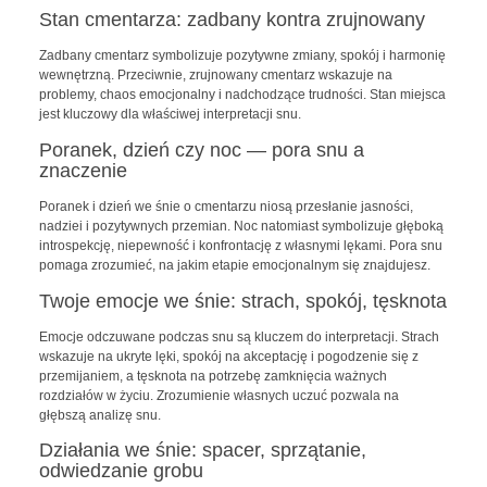
Stan cmentarza: zadbany kontra zrujnowany
Zadbany cmentarz symbolizuje pozytywne zmiany, spokój i harmonię
wewnętrzną. Przeciwnie, zrujnowany cmentarz wskazuje na
problemy, chaos emocjonalny i nadchodzące trudności. Stan miejsca
jest kluczowy dla właściwej interpretacji snu.
Poranek, dzień czy noc — pora snu a
znaczenie
Poranek i dzień we śnie o cmentarzu niosą przesłanie jasności,
nadziei i pozytywnych przemian. Noc natomiast symbolizuje głęboką
introspekcję, niepewność i konfrontację z własnymi lękami. Pora snu
pomaga zrozumieć, na jakim etapie emocjonalnym się znajdujesz.
Twoje emocje we śnie: strach, spokój, tęsknota
Emocje odczuwane podczas snu są kluczem do interpretacji. Strach
wskazuje na ukryte lęki, spokój na akceptację i pogodzenie się z
przemijaniem, a tęsknota na potrzebę zamknięcia ważnych
rozdziałów w życiu. Zrozumienie własnych uczuć pozwala na
głębszą analizę snu.
Działania we śnie: spacer, sprzątanie,
odwiedzanie grobu