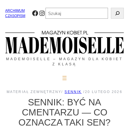
Przejdź
do
Szukaj
ARCHIWUM
Facebook
Instagram
treści
CZASOPISM
MADEMOISELLE – MAGAZYN DLA KOBIET
Z KLASĄ
MATERIAŁ ZEWNĘTRZNY
/
SENNIK
/
20 LUTEGO 2026
SENNIK: BYĆ NA
CMENTARZU — CO
OZNACZA TAKI SEN?