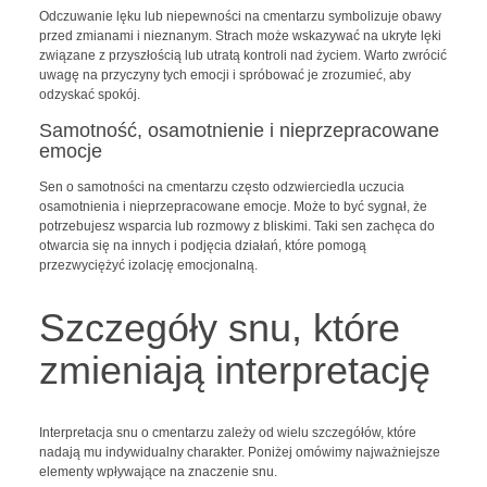
Odczuwanie lęku lub niepewności na cmentarzu symbolizuje obawy
przed zmianami i nieznanym. Strach może wskazywać na ukryte lęki
związane z przyszłością lub utratą kontroli nad życiem. Warto zwrócić
uwagę na przyczyny tych emocji i spróbować je zrozumieć, aby
odzyskać spokój.
Samotność, osamotnienie i nieprzepracowane
emocje
Sen o samotności na cmentarzu często odzwierciedla uczucia
osamotnienia i nieprzepracowane emocje. Może to być sygnał, że
potrzebujesz wsparcia lub rozmowy z bliskimi. Taki sen zachęca do
otwarcia się na innych i podjęcia działań, które pomogą
przezwyciężyć izolację emocjonalną.
Szczegóły snu, które
zmieniają interpretację
Interpretacja snu o cmentarzu zależy od wielu szczegółów, które
nadają mu indywidualny charakter. Poniżej omówimy najważniejsze
elementy wpływające na znaczenie snu.