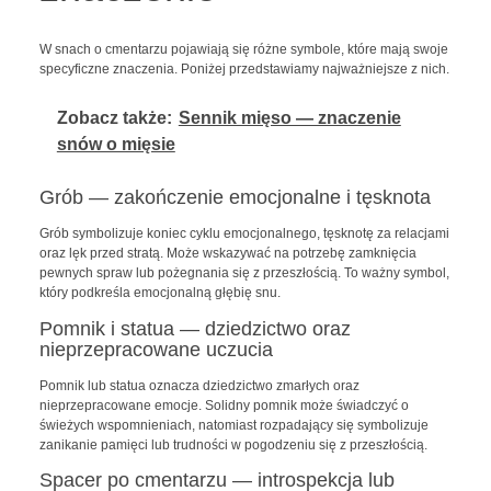
W snach o cmentarzu pojawiają się różne symbole, które mają swoje
specyficzne znaczenia. Poniżej przedstawiamy najważniejsze z nich.
Zobacz także:
Sennik mięso — znaczenie
snów o mięsie
Grób — zakończenie emocjonalne i tęsknota
Grób symbolizuje koniec cyklu emocjonalnego, tęsknotę za relacjami
oraz lęk przed stratą. Może wskazywać na potrzebę zamknięcia
pewnych spraw lub pożegnania się z przeszłością. To ważny symbol,
który podkreśla emocjonalną głębię snu.
Pomnik i statua — dziedzictwo oraz
nieprzepracowane uczucia
Pomnik lub statua oznacza dziedzictwo zmarłych oraz
nieprzepracowane emocje. Solidny pomnik może świadczyć o
świeżych wspomnieniach, natomiast rozpadający się symbolizuje
zanikanie pamięci lub trudności w pogodzeniu się z przeszłością.
Spacer po cmentarzu — introspekcja lub