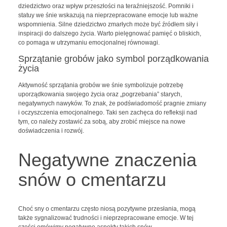
dziedzictwo oraz wpływ przeszłości na teraźniejszość. Pomniki i
statuy we śnie wskazują na nieprzepracowane emocje lub ważne
wspomnienia. Silne dziedzictwo zmarłych może być źródłem siły i
inspiracji do dalszego życia. Warto pielęgnować pamięć o bliskich,
co pomaga w utrzymaniu emocjonalnej równowagi.
Sprzątanie grobów jako symbol porządkowania
życia
Aktywność sprzątania grobów we śnie symbolizuje potrzebę
uporządkowania swojego życia oraz „pogrzebania” starych,
negatywnych nawyków. To znak, że podświadomość pragnie zmiany
i oczyszczenia emocjonalnego. Taki sen zachęca do refleksji nad
tym, co należy zostawić za sobą, aby zrobić miejsce na nowe
doświadczenia i rozwój.
Negatywne znaczenia
snów o cmentarzu
Choć sny o cmentarzu często niosą pozytywne przesłania, mogą
także sygnalizować trudności i nieprzepracowane emocje. W tej
części omówimy negatywne aspekty takich snów.