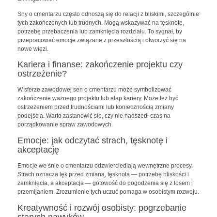
Sny o cmentarzu często odnoszą się do relacji z bliskimi, szczególnie
tych zakończonych lub trudnych. Mogą wskazywać na tęsknotę,
potrzebę przebaczenia lub zamknięcia rozdziału. To sygnał, by
przepracować emocje związane z przeszłością i otworzyć się na
nowe więzi.
Kariera i finanse: zakończenie projektu czy
ostrzeżenie?
W sferze zawodowej sen o cmentarzu może symbolizować
zakończenie ważnego projektu lub etap kariery. Może też być
ostrzeżeniem przed trudnościami lub koniecznością zmiany
podejścia. Warto zastanowić się, czy nie nadszedł czas na
porządkowanie spraw zawodowych.
Emocje: jak odczytać strach, tęsknotę i
akceptację
Emocje we śnie o cmentarzu odzwierciedlają wewnętrzne procesy.
Strach oznacza lęk przed zmianą, tęsknota — potrzebę bliskości i
zamknięcia, a akceptacja — gotowość do pogodzenia się z losem i
przemijaniem. Zrozumienie tych uczuć pomaga w osobistym rozwoju.
Kreatywność i rozwój osobisty: pogrzebanie
starych nawyków