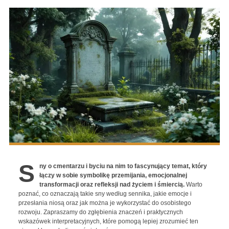
S
ny o cmentarzu i byciu na nim to fascynujący temat, który
łączy w sobie symbolikę przemijania, emocjonalnej
transformacji oraz refleksji nad życiem i śmiercią.
Warto
poznać, co oznaczają takie sny według sennika, jakie emocje i
przesłania niosą oraz jak można je wykorzystać do osobistego
rozwoju. Zapraszamy do zgłębienia znaczeń i praktycznych
wskazówek interpretacyjnych, które pomogą lepiej zrozumieć ten