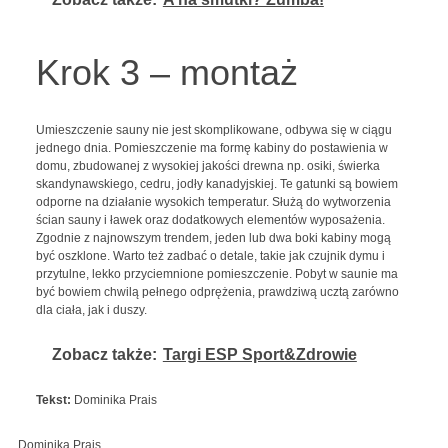
Krok 3 – montaż
Umieszczenie sauny nie jest skomplikowane, odbywa się w ciągu
jednego dnia. Pomieszczenie ma formę kabiny do postawienia w
domu, zbudowanej z wysokiej jakości drewna np. osiki, świerka
skandynawskiego, cedru, jodły kanadyjskiej. Te gatunki są bowiem
odporne na działanie wysokich temperatur. Służą do wytworzenia
ścian sauny i ławek oraz dodatkowych elementów wyposażenia.
Zgodnie z najnowszym trendem, jeden lub dwa boki kabiny mogą
być oszklone. Warto też zadbać o detale, takie jak czujnik dymu i
przytulne, lekko przyciemnione pomieszczenie. Pobyt w saunie ma
być bowiem chwilą pełnego odprężenia, prawdziwą ucztą zarówno
dla ciała, jak i duszy.
Zobacz także:
Targi ESP Sport&Zdrowie
Tekst:
Dominika Prais
Dominika Prais