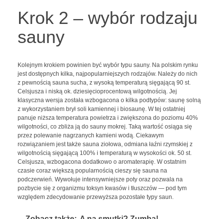
Krok 2 – wybór rodzaju
sauny
Kolejnym krokiem powinien być wybór typu sauny. Na polskim rynku
jest dostępnych kilka, najpopularniejszych rodzajów. Należy do nich
z pewnością sauna sucha, z wysoką temperaturą sięgającą 90 st.
Celsjusza i niską ok. dziesięcioprocentową wilgotnością. Jej
klasyczna wersja została wzbogacona o kilka podtypów: saunę solną
z wykorzystaniem brył soli kamiennej i biosaunę. W tej ostatniej
panuje niższa temperatura powietrza i zwiększona do poziomu 40%
wilgotności, co zbliża ją do sauny mokrej. Taką wartość osiąga się
przez polewanie nagrzanych kamieni wodą. Ciekawym
rozwiązaniem jest także sauna ziołowa, odmiana łaźni rzymskiej z
wilgotnością sięgającą 100% i temperaturą w wysokości ok. 50 st.
Celsjusza, wzbogacona dodatkowo o aromaterapię. W ostatnim
czasie coraz większą popularnością cieszy się sauna na
podczerwień. Wywołuje intensywniejsze poty oraz pozwala na
pozbycie się z organizmu toksyn kwasów i tłuszczów — pod tym
względem zdecydowanie przewyższa pozostałe typy saun.
Zobacz także:
A na smutki? Zumba!