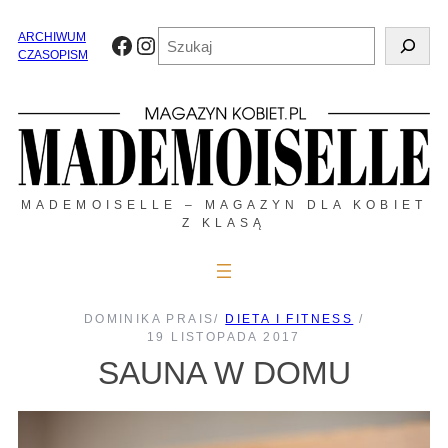
Przejdź
do
Szukaj
ARCHIWUM
Facebook
Instagram
treści
CZASOPISM
MADEMOISELLE – MAGAZYN DLA KOBIET
Z KLASĄ
DOMINIKA PRAIS
/
DIETA I FITNESS
/
19 LISTOPADA 2017
SAUNA W DOMU