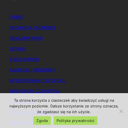
O NAS
REDAKCJA / KONTAKT
REKLAMA WWW
SENNIK
KSIĘGA IMION
KAMIENIE I MINERAŁY
KOLOROWANKI DO DRUKU
ARCHIWUM CZASOPISM
Ta strona korzysta z ciasteczek aby świadczyć usługi na
REGULAMIN
najwyższym poziomie. Dalsze korzystanie ze strony oznacza,
że zgadzasz się na ich użycie.
REGULAMIN REKLAM
Zgoda
Polityka prywatności
MAPA SERWISU