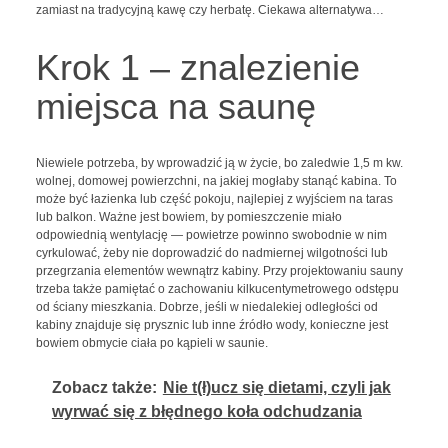
zamiast na tradycyjną kawę czy herbatę. Ciekawa alternatywa…
Krok 1 – znalezienie
miejsca na saunę
Niewiele potrzeba, by wprowadzić ją w życie, bo zaledwie 1,5 m kw.
wolnej, domowej powierzchni, na jakiej mogłaby stanąć kabina. To
może być łazienka lub część pokoju, najlepiej z wyjściem na taras
lub balkon. Ważne jest bowiem, by pomieszczenie miało
odpowiednią wentylację — powietrze powinno swobodnie w nim
cyrkulować, żeby nie doprowadzić do nadmiernej wilgotności lub
przegrzania elementów wewnątrz kabiny. Przy projektowaniu sauny
trzeba także pamiętać o zachowaniu kilkucentymetrowego odstępu
od ściany mieszkania. Dobrze, jeśli w niedalekiej odległości od
kabiny znajduje się prysznic lub inne źródło wody, konieczne jest
bowiem obmycie ciała po kąpieli w saunie.
Zobacz także:
Nie t(ł)ucz się dietami, czyli jak
wyrwać się z błędnego koła odchudzania