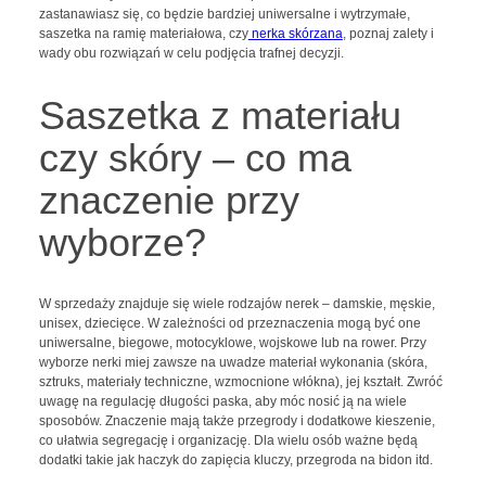
zastanawiasz się, co będzie bardziej uniwersalne i wytrzymałe,
saszetka na ramię materiałowa, czy
nerka skórzana
, poznaj zalety i
wady obu rozwiązań w celu podjęcia trafnej decyzji.
Saszetka z materiału
czy skóry – co ma
znaczenie przy
wyborze?
W sprzedaży znajduje się wiele rodzajów nerek – damskie, męskie,
unisex, dziecięce. W zależności od przeznaczenia mogą być one
uniwersalne, biegowe, motocyklowe, wojskowe lub na rower. Przy
wyborze nerki miej zawsze na uwadze materiał wykonania (skóra,
sztruks, materiały techniczne, wzmocnione włókna), jej kształt. Zwróć
uwagę na regulację długości paska, aby móc nosić ją na wiele
sposobów. Znaczenie mają także przegrody i dodatkowe kieszenie,
co ułatwia segregację i organizację. Dla wielu osób ważne będą
dodatki takie jak haczyk do zapięcia kluczy, przegroda na bidon itd.