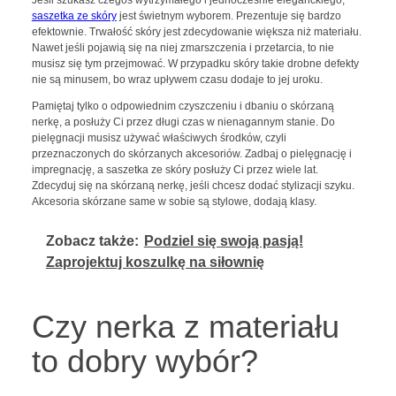
saszetka ze skóry
jest świetnym wyborem. Prezentuje się bardzo
efektownie. Trwałość skóry jest zdecydowanie większa niż materiału.
Nawet jeśli pojawią się na niej zmarszczenia i przetarcia, to nie
musisz się tym przejmować. W przypadku skóry takie drobne defekty
nie są minusem, bo wraz upływem czasu dodaje to jej uroku.
Pamiętaj tylko o odpowiednim czyszczeniu i dbaniu o skórzaną
nerkę, a posłuży Ci przez długi czas w nienagannym stanie. Do
pielęgnacji musisz używać właściwych środków, czyli
przeznaczonych do skórzanych akcesoriów. Zadbaj o pielęgnację i
impregnację, a saszetka ze skóry posłuży Ci przez wiele lat.
Zdecyduj się na skórzaną nerkę, jeśli chcesz dodać stylizacji szyku.
Akcesoria skórzane same w sobie są stylowe, dodają klasy.
Zobacz także:
Podziel się swoją pasją!
Zaprojektuj koszulkę na siłownię
Czy nerka z materiału
to dobry wybór?