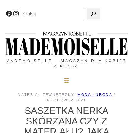
Przejdź
do
Szukaj
Facebook
Instagram
treści
MADEMOISELLE – MAGAZYN DLA KOBIET
Z KLASĄ
MATERIAŁ ZEWNĘTRZNY
/
MODA I URODA
/
4 CZERWCA 2024
SASZETKA NERKA
SKÓRZANA CZY Z
MATERIAŁU? JAKĄ