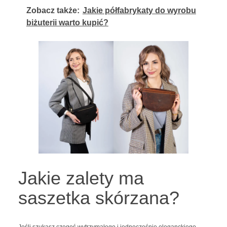
Zobacz także:
Jakie półfabrykaty do wyrobu
biżuterii warto kupić?
Jakie zalety ma
saszetka skórzana?
Jeśli szukasz czegoś wytrzymałego i jednocześnie eleganckiego,