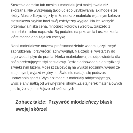
Saszetka damska lub męska z materiału jest mniej trwała niż
skórzana. Nie wytrzymają tak długiego użytkowania jak modele ze
skóry. Musisz liczyć się z tym, że nerka z materiału w jasnym kolorze
stosunkowo szybko traci swój estetyczny wygląd. Na ich korzyść
przemawia niska cena, mnogość kolorów i wzorów. Saszetki z
materiału trudno naprawić. Są podatne na przetarcia i uszkodzenia,
które mocno obniżają ich estetykę.
Nerki materiałowe możesz prać samodzielnie w domu, czyli zmyć
zabrudzenia i przywrócić ładny wygląd. Najczęściej wystarczy do
tego woda i płyn do prania. Nerka materiałowa jest odpowiednia dla
osób preferujących styl casualowy. Będzie odpowiednia do stylizacji
z większym luzem. Możesz założyć ją na wyjazd rodzinny, wypad ze
znajomymi, wyjazd w góry itd. Świetnie nadaje się podczas
uprawiania sportu. Wybierz model z materiały oddychającego,
wyściełany siatką od wewnętrznej strony. Zaletą nerek materiałowych
jest to, że są one lżejsze od skórzanych.
Zobacz także:
Przywróć młodzieńczy blask
swojej skórze!