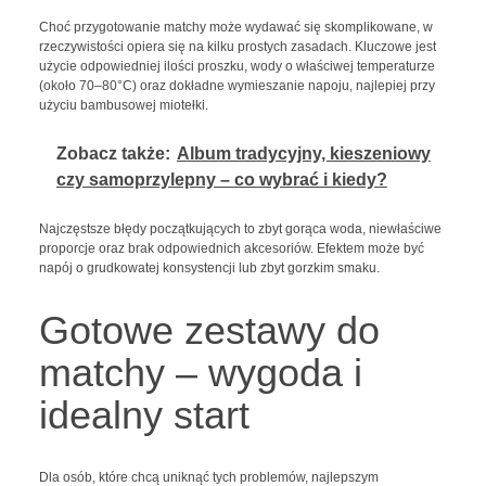
Choć przygotowanie matchy może wydawać się skomplikowane, w
rzeczywistości opiera się na kilku prostych zasadach. Kluczowe jest
użycie odpowiedniej ilości proszku, wody o właściwej temperaturze
(około 70–80°C) oraz dokładne wymieszanie napoju, najlepiej przy
użyciu bambusowej miotełki.
Zobacz także:
Album tradycyjny, kieszeniowy
czy samoprzylepny – co wybrać i kiedy?
Najczęstsze błędy początkujących to zbyt gorąca woda, niewłaściwe
proporcje oraz brak odpowiednich akcesoriów. Efektem może być
napój o grudkowatej konsystencji lub zbyt gorzkim smaku.
Gotowe zestawy do
matchy – wygoda i
idealny start
Dla osób, które chcą uniknąć tych problemów, najlepszym