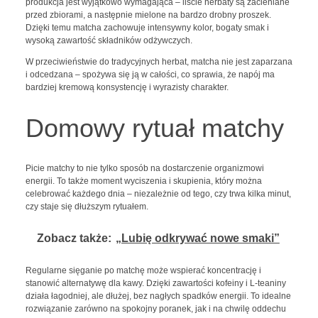
produkcja jest wyjątkowo wymagająca – liście herbaty są zacieniane
przed zbiorami, a następnie mielone na bardzo drobny proszek.
Dzięki temu matcha zachowuje intensywny kolor, bogaty smak i
wysoką zawartość składników odżywczych.
W przeciwieństwie do tradycyjnych herbat, matcha nie jest zaparzana
i odcedzana – spożywa się ją w całości, co sprawia, że napój ma
bardziej kremową konsystencję i wyrazisty charakter.
Domowy rytuał matchy
Picie matchy to nie tylko sposób na dostarczenie organizmowi
energii. To także moment wyciszenia i skupienia, który można
celebrować każdego dnia – niezależnie od tego, czy trwa kilka minut,
czy staje się dłuższym rytuałem.
Zobacz także:
„Lubię odkrywać nowe smaki”
Regularne sięganie po matchę może wspierać koncentrację i
stanowić alternatywę dla kawy. Dzięki zawartości kofeiny i L-teaniny
działa łagodniej, ale dłużej, bez nagłych spadków energii. To idealne
rozwiązanie zarówno na spokojny poranek, jak i na chwilę oddechu