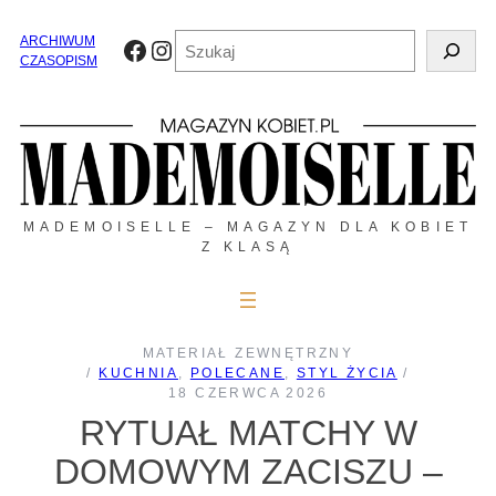
Przejdź
do
Szukaj
ARCHIWUM
Facebook
Instagram
treści
CZASOPISM
MADEMOISELLE – MAGAZYN DLA KOBIET
Z KLASĄ
MATERIAŁ ZEWNĘTRZNY
/
KUCHNIA
, 
POLECANE
, 
STYL ŻYCIA
/
18 CZERWCA 2026
RYTUAŁ MATCHY W
DOMOWYM ZACISZU –