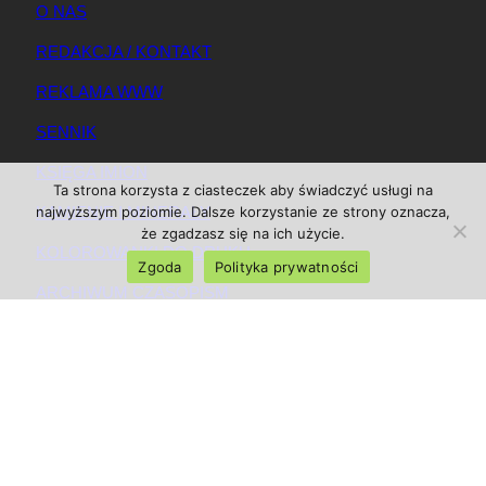
O NAS
REDAKCJA / KONTAKT
REKLAMA WWW
SENNIK
KSIĘGA IMION
Ta strona korzysta z ciasteczek aby świadczyć usługi na
KAMIENIE I MINERAŁY
najwyższym poziomie. Dalsze korzystanie ze strony oznacza,
że zgadzasz się na ich użycie.
KOLOROWANKI DO DRUKU
Zgoda
Polityka prywatności
ARCHIWUM CZASOPISM
REGULAMIN
REGULAMIN REKLAM
MAPA SERWISU
© 2025 Magazynkobiet.pl