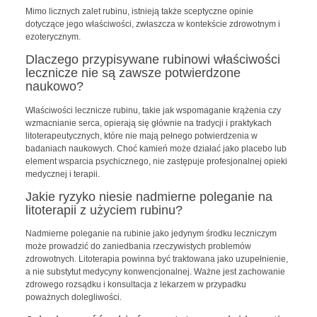
Mimo licznych zalet rubinu, istnieją także sceptyczne opinie
dotyczące jego właściwości, zwłaszcza w kontekście zdrowotnym i
ezoterycznym.
Dlaczego przypisywane rubinowi właściwości
lecznicze nie są zawsze potwierdzone
naukowo?
Właściwości lecznicze rubinu, takie jak wspomaganie krążenia czy
wzmacnianie serca, opierają się głównie na tradycji i praktykach
litoterapeutycznych, które nie mają pełnego potwierdzenia w
badaniach naukowych. Choć kamień może działać jako placebo lub
element wsparcia psychicznego, nie zastępuje profesjonalnej opieki
medycznej i terapii.
Jakie ryzyko niesie nadmierne poleganie na
litoterapii z użyciem rubinu?
Nadmierne poleganie na rubinie jako jedynym środku leczniczym
może prowadzić do zaniedbania rzeczywistych problemów
zdrowotnych. Litoterapia powinna być traktowana jako uzupełnienie,
a nie substytut medycyny konwencjonalnej. Ważne jest zachowanie
zdrowego rozsądku i konsultacja z lekarzem w przypadku
poważnych dolegliwości.