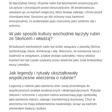
W starożytnej Grecji i Rzymie rubin był talizmanem przynoszącym
szczęście i chroniącym przed nieszczęściem. W średniowieczu
uważano go za kamień magiczny, który dodaje odwagi i chroni przed
chorobami krwi. Noszono go dla ochrony oraz harmonii
emocjonalnej, co podkreślało jego znaczenie jako symbolu siły i
ochrony.
W jaki sposób kultury wschodnie łączyły rubin
ze Słońcem i władzą?
W kulturach wschodnich rubin był ściśle związany z planetą Słońce,
symbolizując blask, dominację i siłę. Wierzono, że wzmacnia serce i
lojalność w związkach, a także dodaje autorytetu i mocy władzy.
Kamień ten był często używany przez władców jako znak królewskiej
mocy i prestiżu.
Jak legendy i rytuały ukształtowały
współczesne wierzenia o rubinie?
Legenda o rubinie jako kamieniu krwi i pasji przeniknęła do
współczesnych praktyk ezoterycznych i litoterapeutycznych. Rytuały
miłosne i ochronne z użyciem rubinu wzmacniają jego symbolikę
jako kamienia miłości, odwagi i transformacji duchowej. Choć te
wierzenia nie mają potwierdzenia naukowego, wciąż są ważnym
elementem tradycji i kultury.