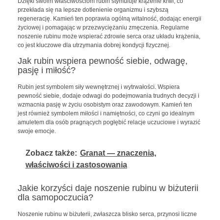
Dzięki swoim właściwościom rubin stymuluje krążenie krwi, co
przekłada się na lepsze dotlenienie organizmu i szybszą
regenerację. Kamień ten poprawia ogólną witalność, dodając energii
życiowej i pomagając w przezwyciężaniu zmęczenia. Regularne
noszenie rubinu może wspierać zdrowie serca oraz układu krążenia,
co jest kluczowe dla utrzymania dobrej kondycji fizycznej.
Jak rubin wspiera pewność siebie, odwagę,
pasję i miłość?
Rubin jest symbolem siły wewnętrznej i wytrwałości. Wspiera
pewność siebie, dodaje odwagi do podejmowania trudnych decyzji i
wzmacnia pasję w życiu osobistym oraz zawodowym. Kamień ten
jest również symbolem miłości i namiętności, co czyni go idealnym
amuletem dla osób pragnących pogłębić relacje uczuciowe i wyrazić
swoje emocje.
Zobacz także:
Granat — znaczenia,
właściwości i zastosowania
Jakie korzyści daje noszenie rubinu w biżuterii
dla samopoczucia?
Noszenie rubinu w biżuterii, zwłaszcza blisko serca, przynosi liczne