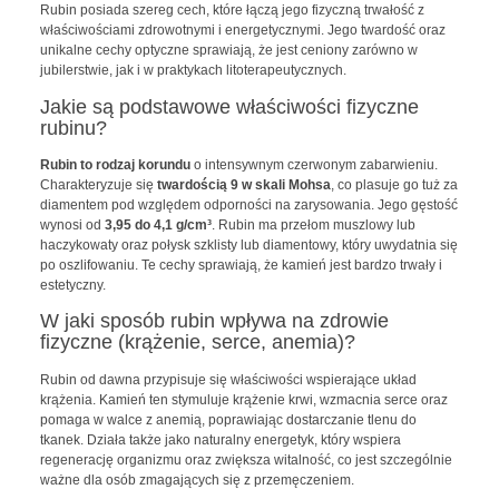
Rubin posiada szereg cech, które łączą jego fizyczną trwałość z
właściwościami zdrowotnymi i energetycznymi. Jego twardość oraz
unikalne cechy optyczne sprawiają, że jest ceniony zarówno w
jubilerstwie, jak i w praktykach litoterapeutycznych.
Jakie są podstawowe właściwości fizyczne
rubinu?
Rubin to rodzaj korundu
o intensywnym czerwonym zabarwieniu.
Charakteryzuje się
twardością 9 w skali Mohsa
, co plasuje go tuż za
diamentem pod względem odporności na zarysowania. Jego gęstość
wynosi od
3,95 do 4,1 g/cm³
. Rubin ma przełom muszlowy lub
haczykowaty oraz połysk szklisty lub diamentowy, który uwydatnia się
po oszlifowaniu. Te cechy sprawiają, że kamień jest bardzo trwały i
estetyczny.
W jaki sposób rubin wpływa na zdrowie
fizyczne (krążenie, serce, anemia)?
Rubin od dawna przypisuje się właściwości wspierające układ
krążenia. Kamień ten stymuluje krążenie krwi, wzmacnia serce oraz
pomaga w walce z anemią, poprawiając dostarczanie tlenu do
tkanek. Działa także jako naturalny energetyk, który wspiera
regenerację organizmu oraz zwiększa witalność, co jest szczególnie
ważne dla osób zmagających się z przemęczeniem.