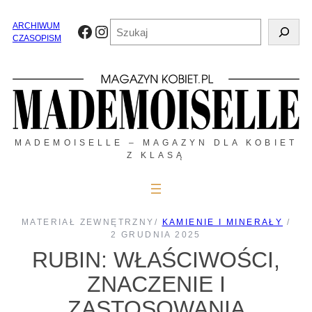
Przejdź
do
Szukaj
ARCHIWUM
Facebook
Instagram
treści
CZASOPISM
MADEMOISELLE – MAGAZYN DLA KOBIET
Z KLASĄ
MATERIAŁ ZEWNĘTRZNY
/
KAMIENIE I MINERAŁY
/
2 GRUDNIA 2025
RUBIN: WŁAŚCIWOŚCI,
ZNACZENIE I
ZASTOSOWANIA