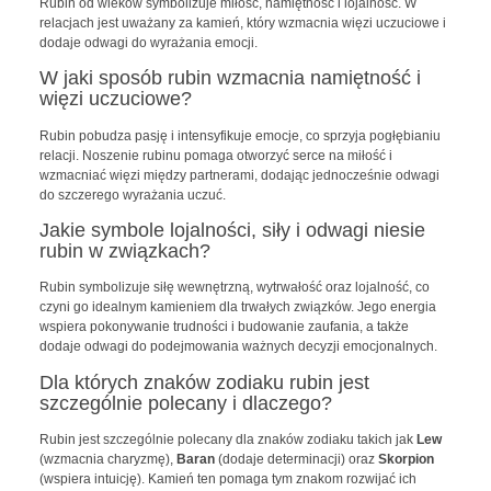
Rubin od wieków symbolizuje miłość, namiętność i lojalność. W
relacjach jest uważany za kamień, który wzmacnia więzi uczuciowe i
dodaje odwagi do wyrażania emocji.
W jaki sposób rubin wzmacnia namiętność i
więzi uczuciowe?
Rubin pobudza pasję i intensyfikuje emocje, co sprzyja pogłębianiu
relacji. Noszenie rubinu pomaga otworzyć serce na miłość i
wzmacniać więzi między partnerami, dodając jednocześnie odwagi
do szczerego wyrażania uczuć.
Jakie symbole lojalności, siły i odwagi niesie
rubin w związkach?
Rubin symbolizuje siłę wewnętrzną, wytrwałość oraz lojalność, co
czyni go idealnym kamieniem dla trwałych związków. Jego energia
wspiera pokonywanie trudności i budowanie zaufania, a także
dodaje odwagi do podejmowania ważnych decyzji emocjonalnych.
Dla których znaków zodiaku rubin jest
szczególnie polecany i dlaczego?
Rubin jest szczególnie polecany dla znaków zodiaku takich jak
Lew
(wzmacnia charyzmę),
Baran
(dodaje determinacji) oraz
Skorpion
(wspiera intuicję). Kamień ten pomaga tym znakom rozwijać ich