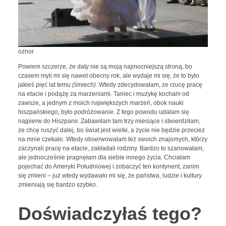
oznor
Powiem szczerze, że daty nie są moją najmocniejszą stroną, bo
czasem myli mi się nawet obecny rok, ale wydaje mi się, że to było
jakieś pięć lat temu
(śmiech)
. Wtedy zdecydowałam, że rzucę pracę
na etacie i podążę za marzeniami. Taniec i muzykę kocham od
zawsze, a jednym z moich największych marzeń, obok nauki
hiszpańskiego, było podróżowanie. Z tego powodu udałam się
najpierw do Hiszpanii. Zabawiłam tam trzy miesiące i stwierdziłam,
że chcę ruszyć dalej, bo świat jest wielki, a życie nie będzie przecież
na mnie czekało. Wtedy obserwowałam też swoich znajomych, którzy
zaczynali pracę na etacie, zakładali rodziny. Bardzo to szanowałam,
ale jednocześnie pragnęłam dla siebie innego życia. Chciałam
pojechać do Ameryki Południowej i zobaczyć ten kontynent, zanim
się zmieni – już wtedy wydawało mi się, że państwa, ludzie i kultury
zmieniają się bardzo szybko.
Doświadczyłaś tego?