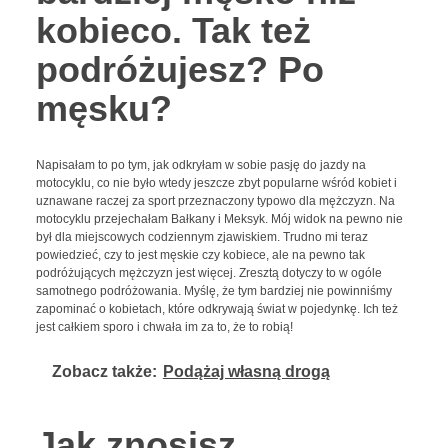
kobieco. Tak też
podróżujesz? Po
męsku?
Napisałam to po tym, jak odkryłam w sobie pasję do jazdy na
motocyklu, co nie było wtedy jeszcze zbyt popularne wśród kobiet i
uznawane raczej za sport przeznaczony typowo dla mężczyzn. Na
motocyklu przejechałam Bałkany i Meksyk. Mój widok na pewno nie
był dla miejscowych codziennym zjawiskiem. Trudno mi teraz
powiedzieć, czy to jest męskie czy kobiece, ale na pewno tak
podróżujących mężczyzn jest więcej. Zresztą dotyczy to w ogóle
samotnego podróżowania. Myślę, że tym bardziej nie powinniśmy
zapominać o kobietach, które odkrywają świat w pojedynkę. Ich też
jest całkiem sporo i chwała im za to, że to robią!
Zobacz także:
Podążaj własną drogą
Jak znosisz