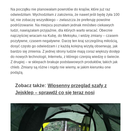
Na początku nie planowałam powrotów do krajów, które już raz
odwiedziłam. Wychodziłam z założenia, że nawet jeśli będę żyła 100
lat, nie zobaczę wszystkiego – zwłaszcza że preferuję powolne
podróżowanie. Na miejscu poznałam jednak mnóstwo ciekawych
ludzi, nawiązałam przyjaźnie, dla których warto wracać. Obecnie
najczęściej wracam na Kubę, do Meksyku, i widzę zmiany – czasem
pozytywne, czasem negatywne. Darzę ten kraj szczególną miłością,
dosyć często go odwiedzam i z każdą kolejną wizytą obserwuję, jak
bardzo się zmienia. Z jednej strony ludzie mają coraz większy dostęp
do nowych technologii, Internetu, z którego czerpią wiedzę o świecie.
Z drugiej – w sklepach brakuje podstawowych produktów, takich jak
chleb. Zmiany są różne i nigdy nie wiemy, w jakim kierunku one
podążą.
Zobacz także:
Wiosenny przegląd szafy z
Jejsklep – sprawdź co się teraz nosi