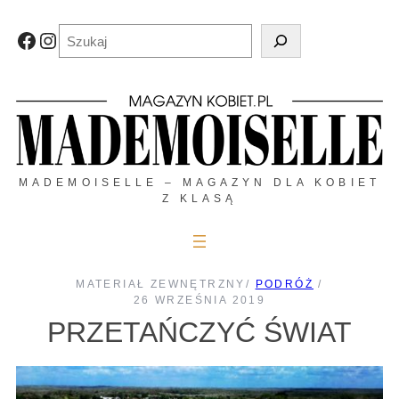
Przejdź
do
Szukaj
Facebook
Instagram
treści
MADEMOISELLE – MAGAZYN DLA KOBIET
Z KLASĄ
MATERIAŁ ZEWNĘTRZNY
/
PODRÓŻ
/
26 WRZEŚNIA 2019
PRZETAŃCZYĆ ŚWIAT