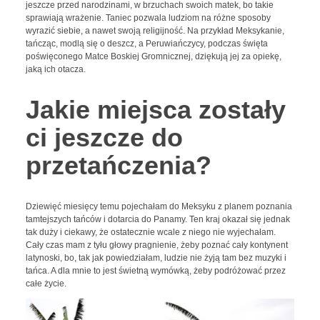
jeszcze przed narodzinami, w brzuchach swoich matek, bo takie
sprawiają wrażenie. Taniec pozwala ludziom na różne sposoby
wyrazić siebie, a nawet swoją religijność. Na przykład Meksykanie,
tańcząc, modlą się o deszcz, a Peruwiańczycy, podczas święta
poświęconego Matce Boskiej Gromnicznej, dziękują jej za opiekę,
jaką ich otacza.
Jakie miejsca zostały
ci jeszcze do
przetańczenia?
Dziewięć miesięcy temu pojechałam do Meksyku z planem poznania
tamtejszych tańców i dotarcia do Panamy. Ten kraj okazał się jednak
tak duży i ciekawy, że ostatecznie wcale z niego nie wyjechałam.
Cały czas mam z tyłu głowy pragnienie, żeby poznać cały kontynent
latynoski, bo, tak jak powiedziałam, ludzie nie żyją tam bez muzyki i
tańca. A dla mnie to jest świetną wymówką, żeby podróżować przez
całe życie.