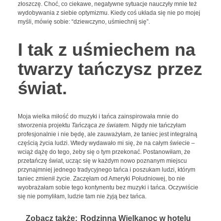
złoszczę. Choć, co ciekawe, negatywne sytuacje nauczyły mnie też
wydobywania z siebie optymizmu. Kiedy coś układa się nie po mojej
myśli, mówię sobie: “dziewczyno, uśmiechnij się”.
I tak z uśmiechem na
twarzy tańczysz przez
świat.
Moja wielka miłość do muzyki i tańca zainspirowała mnie do
stworzenia projektu
Tańcząca ze światem.
Nigdy nie tańczyłam
profesjonalnie i nie będę, ale zauważyłam, że taniec jest integralną
częścią życia ludzi. Wtedy wydawało mi się, że na całym świecie –
wciąż dążę do tego, żeby się o tym przekonać. Postanowiłam, że
przetańczę świat, ucząc się w każdym nowo poznanym miejscu
przynajmniej jednego tradycyjnego tańca i poszukam ludzi, którym
taniec zmienił życie. Zaczęłam od Ameryki Południowej, bo nie
wyobrażałam sobie tego kontynentu bez muzyki i tańca. Oczywiście
się nie pomyliłam, ludzie tam nie żyją bez tańca.
Zobacz także:
Rodzinna Wielkanoc w hotelu