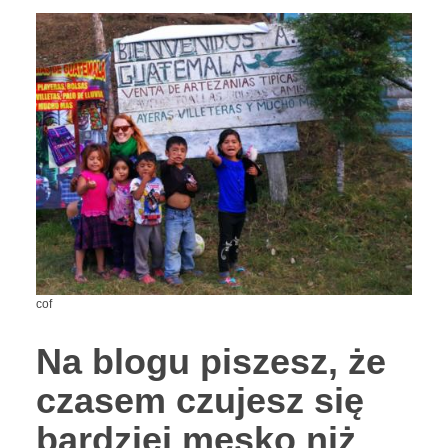
cof
Na blogu piszesz, że
czasem czujesz się
bardziej męsko niż