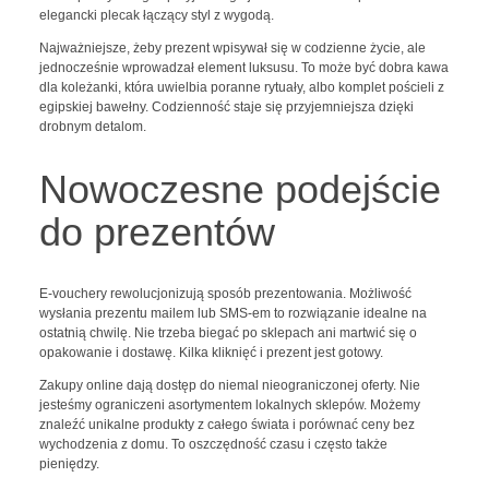
elegancki plecak łączący styl z wygodą.
Najważniejsze, żeby prezent wpisywał się w codzienne życie, ale
jednocześnie wprowadzał element luksusu. To może być dobra kawa
dla koleżanki, która uwielbia poranne rytuały, albo komplet pościeli z
egipskiej bawełny. Codzienność staje się przyjemniejsza dzięki
drobnym detalom.
Nowoczesne podejście
do prezentów
E-vouchery rewolucjonizują sposób prezentowania. Możliwość
wysłania prezentu mailem lub SMS-em to rozwiązanie idealne na
ostatnią chwilę. Nie trzeba biegać po sklepach ani martwić się o
opakowanie i dostawę. Kilka kliknięć i prezent jest gotowy.
Zakupy online dają dostęp do niemal nieograniczonej oferty. Nie
jesteśmy ograniczeni asortymentem lokalnych sklepów. Możemy
znaleźć unikalne produkty z całego świata i porównać ceny bez
wychodzenia z domu. To oszczędność czasu i często także
pieniędzy.