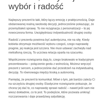
wybór i radość
Najlepszy prezent to taki, który łączy emocję z praktycznością. Daje
obdarowanej realną swobodę decyzji, jednocześnie pokazując, że
przemyślałeś sprawę. To nie rezygnacja z personalizacji – to jej
nowoczesna forma. Uwzględniasz indywidualność drugiej osoby.
Radość z prezentu powinna być autentyczna, nie na siłę. Kiedy
kobieta otrzymuje możliwość wyboru czegoś, czego naprawdę
pragnie, jej reakcja jest szczera. Nie musi udawać zachwytu nad
nietrafioną rzeczą. To uczciwa relacja oparta na szacunku.
Współczesne rozwiązania dają to, czego brakowało w tradycyjnym
prezentowaniu – połączenie gestu z wolnością. Możesz wręczyć
prezent z sercem, a jednocześnie dać przestrzeń na indywidualną
decyzję. To równowaga między troską a autonomią.
Pamiętaj, że prezent to komunikat. Mówi o tym, jak bardzo zależy Ci
na szczęściu drugiej osoby. Elastyczne rozwiązanie pokazuje, że
chcesz jej dać to, co naprawdę sprawi radość – nawet jeśli sam nie
wiesz dokładnie, co to jest. To podejście, które pozwala uniknąć
rozczarowania i daje prawdziwą satysfakcję.