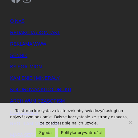
O NAS
REDAKCJA / KONTAKT
REKLAMA WWW
SENNIK
KSIĘGA IMION
KAMIENIE I MINERAŁY
KOLOROWANKI DO DRUKU
ARCHIWUM CZASOPISM
Ta strona korzysta z ciasteczek aby świadczyć usługi na
REGULAMIN
najwyższym poziomie. Dalsze korzystanie ze strony oznacza,
że zgadzasz się na ich użycie.
REGULAMIN REKLAM
Zgoda
Polityka prywatności
MAPA SERWISU