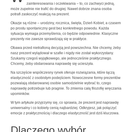
zainteresowania i oczekiwania – to, co zachwyci jedną,
może zupełnie nie trafić do drugiej. Nawet dobrze znana osoba
potrafi zaskoczyć reakcją na prezent.
Okazje są różne – urodziny, rocznica, święta, Dzień Kobiet, a czasem
po prostu spontaniczny gest bez konkretnego powodu. Każda
sytuacja wymaga przemyślenia, co będzie odpowiednie. Klasyczne
prezenty nie zawsze sprawdzają się w praktyce.
Obawa przed nietrafioną decyzją jest powszechna. Nie chcemy, żeby
nasz prezent wylądował w szafie i nigdy nie został wykorzystany.
Szukamy czegoś wyjątkowego, ale jednocześnie praktycznego.
Chcemy, żeby obdarowana naprawdę się ucieszyła.
Na szczęście współczesny rynek oferuje rozwiązania, które łączą
elastyczność z osobistym podejściem. Nowoczesne formy prezentów
pozwalają obdarowanej osobie samodzielnie wybrać to, czego
naprawdę potrzebuje lub pragnie. To zmienia całą filozofię wręczania
upominków.
W tym artykule przyjrzymy się, co sprawia, że prezent jest naprawdę
uniwersalny i co kobiety cenią najbardziej. Odkryjesz, jak połączyć
emocje z praktycznością i dlaczego elastyczność jest dziś kluczowa.
Dlaczego wybór