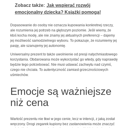
Zobacz także:
Jak wspierać rozwój
emocjonalny dziecka? Książki pomogą!
Dopasowanie do osoby nie oznacza kupowania konkretnej rzeczy,
ale rozumienia jej potrzeb na głębszym poziomie. Jeśli wiemy, że
ktoś kocha modę, ale nie znamy jej aktualnych preferencji – dajemy
jej możliwość samodzielnego wyboru. To pokazuje, że rozumiemy jej
pasję, ale szanujemy jej autonomię.
Uniwersalny prezent to także uwolnienie od presji natychmiastowego
korzystania. Obdarowana może wykorzystać go wtedy, gdy naprawdę
będzie tego potrzebować. Nie musi udawać zachwytu nad czymś,
czego nie chciała. To autentyczność zamiast grzecznościowych
uśmiechów.
Emocje są ważniejsze
niż cena
Wartość prezentu nie tkwi w jego cenie, lecz w intencji, z jaką został
wręczony. Drogi zegarek kupiony bez zastanowienia może znaczyć