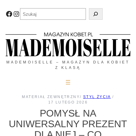
Przejdź
do
Szukaj
Facebook
Instagram
treści
MADEMOISELLE – MAGAZYN DLA KOBIET
Z KLASĄ
MATERIAŁ ZEWNĘTRZNY
/
STYL ŻYCIA
/
17 LUTEGO 2026
POMYSŁ NA
UNIWERSALNY PREZENT
DLA NIEJ – CO