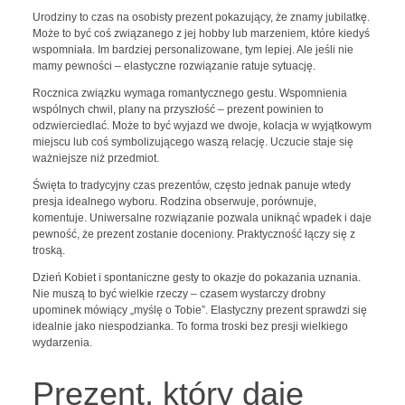
Urodziny to czas na osobisty prezent pokazujący, że znamy jubilatkę.
Może to być coś związanego z jej hobby lub marzeniem, które kiedyś
wspomniała. Im bardziej personalizowane, tym lepiej. Ale jeśli nie
mamy pewności – elastyczne rozwiązanie ratuje sytuację.
Rocznica związku wymaga romantycznego gestu. Wspomnienia
wspólnych chwil, plany na przyszłość – prezent powinien to
odzwierciedlać. Może to być wyjazd we dwoje, kolacja w wyjątkowym
miejscu lub coś symbolizującego waszą relację. Uczucie staje się
ważniejsze niż przedmiot.
Święta to tradycyjny czas prezentów, często jednak panuje wtedy
presja idealnego wyboru. Rodzina obserwuje, porównuje,
komentuje. Uniwersalne rozwiązanie pozwala uniknąć wpadek i daje
pewność, że prezent zostanie doceniony. Praktyczność łączy się z
troską.
Dzień Kobiet i spontaniczne gesty to okazje do pokazania uznania.
Nie muszą to być wielkie rzeczy – czasem wystarczy drobny
upominek mówiący „myślę o Tobie”. Elastyczny prezent sprawdzi się
idealnie jako niespodzianka. To forma troski bez presji wielkiego
wydarzenia.
Prezent, który daje