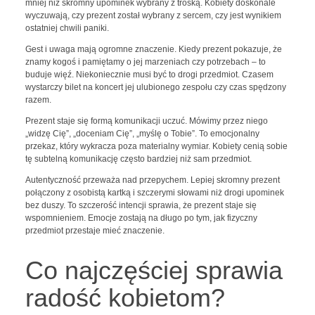
mniej niż skromny upominek wybrany z troską. Kobiety doskonale
wyczuwają, czy prezent został wybrany z sercem, czy jest wynikiem
ostatniej chwili paniki.
Gest i uwaga mają ogromne znaczenie. Kiedy prezent pokazuje, że
znamy kogoś i pamiętamy o jej marzeniach czy potrzebach – to
buduje więź. Niekoniecznie musi być to drogi przedmiot. Czasem
wystarczy bilet na koncert jej ulubionego zespołu czy czas spędzony
razem.
Prezent staje się formą komunikacji uczuć. Mówimy przez niego
„widzę Cię”, „doceniam Cię”, „myślę o Tobie”. To emocjonalny
przekaz, który wykracza poza materialny wymiar. Kobiety cenią sobie
tę subtelną komunikację często bardziej niż sam przedmiot.
Autentyczność przeważa nad przepychem. Lepiej skromny prezent
połączony z osobistą kartką i szczerymi słowami niż drogi upominek
bez duszy. To szczerość intencji sprawia, że prezent staje się
wspomnieniem. Emocje zostają na długo po tym, jak fizyczny
przedmiot przestaje mieć znaczenie.
Co najczęściej sprawia
radość kobietom?