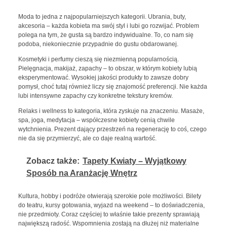
Moda to jedna z najpopularniejszych kategorii. Ubrania, buty,
akcesoria – każda kobieta ma swój styl i lubi go rozwijać. Problem
polega na tym, że gusta są bardzo indywidualne. To, co nam się
podoba, niekoniecznie przypadnie do gustu obdarowanej.
Kosmetyki i perfumy cieszą się niezmienną popularnością.
Pielęgnacja, makijaż, zapachy – to obszar, w którym kobiety lubią
eksperymentować. Wysokiej jakości produkty to zawsze dobry
pomysł, choć tutaj również liczy się znajomość preferencji. Nie każda
lubi intensywne zapachy czy konkretne tekstury kremów.
Relaks i wellness to kategoria, która zyskuje na znaczeniu. Masaże,
spa, joga, medytacja – współczesne kobiety cenią chwile
wytchnienia. Prezent dający przestrzeń na regenerację to coś, czego
nie da się przymierzyć, ale co daje realną wartość.
Zobacz także:
Tapety Kwiaty – Wyjątkowy
Sposób na Aranżację Wnętrz
Kultura, hobby i podróże otwierają szerokie pole możliwości. Bilety
do teatru, kursy gotowania, wyjazd na weekend – to doświadczenia,
nie przedmioty. Coraz częściej to właśnie takie prezenty sprawiają
największą radość. Wspomnienia zostają na dłużej niż materialne