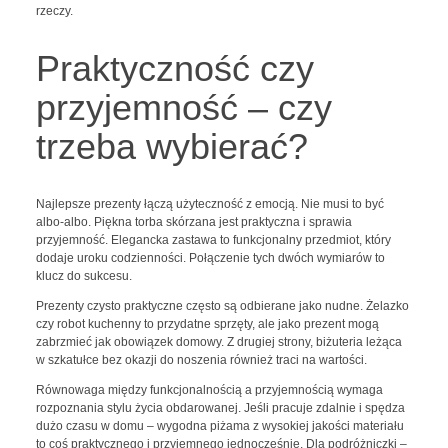
rzeczy.
Praktyczność czy
przyjemność – czy
trzeba wybierać?
Najlepsze prezenty łączą użyteczność z emocją. Nie musi to być
albo-albo. Piękna torba skórzana jest praktyczna i sprawia
przyjemność. Elegancka zastawa to funkcjonalny przedmiot, który
dodaje uroku codzienności. Połączenie tych dwóch wymiarów to
klucz do sukcesu.
Prezenty czysto praktyczne często są odbierane jako nudne. Żelazko
czy robot kuchenny to przydatne sprzęty, ale jako prezent mogą
zabrzmieć jak obowiązek domowy. Z drugiej strony, biżuteria leżąca
w szkatułce bez okazji do noszenia również traci na wartości.
Równowaga między funkcjonalnością a przyjemnością wymaga
rozpoznania stylu życia obdarowanej. Jeśli pracuje zdalnie i spędza
dużo czasu w domu – wygodna piżama z wysokiej jakości materiału
to coś praktycznego i przyjemnego jednocześnie. Dla podróżniczki –