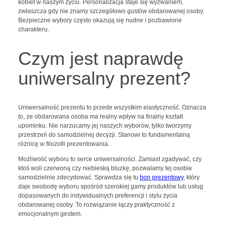
kobiet w naszym życiu. Personalizacja staje się wyzwaniem,
zwłaszcza gdy nie znamy szczegółowo gustów obdarowanej osoby.
Bezpieczne wybory często okazują się nudne i pozbawione
charakteru.
Czym jest naprawdę
uniwersalny prezent?
Uniwersalność prezentu to przede wszystkim elastyczność. Oznacza
to, że obdarowana osoba ma realny wpływ na finalny kształt
upominku. Nie narzucamy jej naszych wyborów, tylko tworzymy
przestrzeń do samodzielnej decyzji. Stanowi to fundamentalną
różnicę w filozofii prezentowania.
Możliwość wyboru to serce uniwersalności. Zamiast zgadywać, czy
ktoś woli czerwoną czy niebieską bluzkę, pozwalamy tej osobie
samodzielnie zdecydować. Sprawdza się tu
bon prezentowy
, który
daje swobodę wyboru spośród szerokiej gamy produktów lub usług
dopasowanych do indywidualnych preferencji i stylu życia
obdarowanej osoby. To rozwiązanie łączy praktyczność z
emocjonalnym gestem.