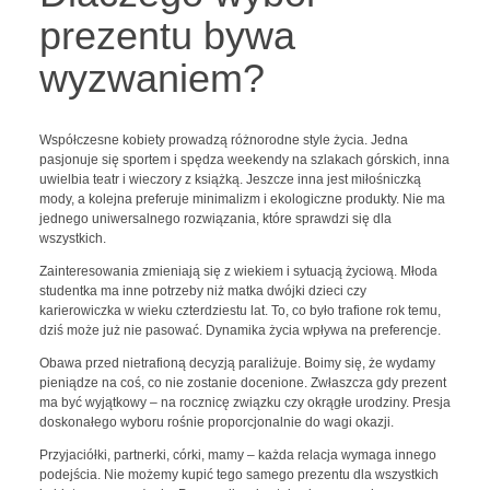
prezentu bywa
wyzwaniem?
Współczesne kobiety prowadzą różnorodne style życia. Jedna
pasjonuje się sportem i spędza weekendy na szlakach górskich, inna
uwielbia teatr i wieczory z książką. Jeszcze inna jest miłośniczką
mody, a kolejna preferuje minimalizm i ekologiczne produkty. Nie ma
jednego uniwersalnego rozwiązania, które sprawdzi się dla
wszystkich.
Zainteresowania zmieniają się z wiekiem i sytuacją życiową. Młoda
studentka ma inne potrzeby niż matka dwójki dzieci czy
karierowiczka w wieku czterdziestu lat. To, co było trafione rok temu,
dziś może już nie pasować. Dynamika życia wpływa na preferencje.
Obawa przed nietrafioną decyzją paraliżuje. Boimy się, że wydamy
pieniądze na coś, co nie zostanie docenione. Zwłaszcza gdy prezent
ma być wyjątkowy – na rocznicę związku czy okrągłe urodziny. Presja
doskonałego wyboru rośnie proporcjonalnie do wagi okazji.
Przyjaciółki, partnerki, córki, mamy – każda relacja wymaga innego
podejścia. Nie możemy kupić tego samego prezentu dla wszystkich