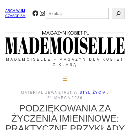
Przejdź
do
Szukaj
ARCHIWUM
Facebook
Instagram
treści
CZASOPISM
MADEMOISELLE – MAGAZYN DLA KOBIET
Z KLASĄ
MATERIAŁ ZEWNĘTRZNY
/
STYL ŻYCIA
/
21 MARCA 2026
PODZIĘKOWANIA ZA
ŻYCZENIA IMIENINOWE:
PRAKTYCZNE PRZYKŁADY