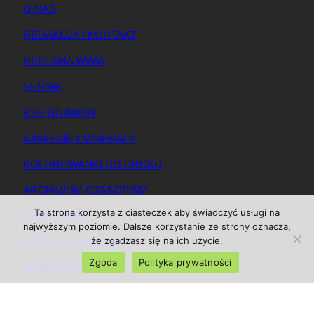
O NAS
REDAKCJA / KONTAKT
REKLAMA WWW
SENNIK
KSIĘGA IMION
KAMIENIE I MINERAŁY
KOLOROWANKI DO DRUKU
ARCHIWUM CZASOPISM
Ta strona korzysta z ciasteczek aby świadczyć usługi na
REGULAMIN
najwyższym poziomie. Dalsze korzystanie ze strony oznacza,
że zgadzasz się na ich użycie.
REGULAMIN REKLAM
Zgoda
Polityka prywatności
MAPA SERWISU
© 2025 Magazynkobiet.pl