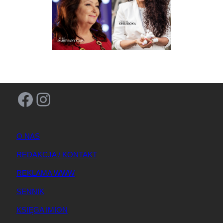
Facebook
Instagram
O NAS
REDAKCJA / KONTAKT
REKLAMA WWW
SENNIK
KSIĘGA IMION