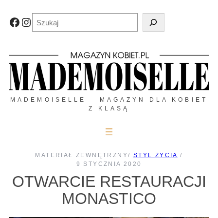
Przejdź
do
Szukaj
Facebook
Instagram
treści
MADEMOISELLE – MAGAZYN DLA KOBIET
Z KLASĄ
MATERIAŁ ZEWNĘTRZNY
/
STYL ŻYCIA
/
9 STYCZNIA 2020
OTWARCIE RESTAURACJI
MONASTICO