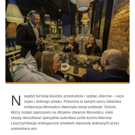
N
iegdyś był tutaj klasztor, przedszkole i szpital, obecnie – oaza
szyku i dobrego smaku. Położona w samym sercu Gdańska
restauracja Monastico otworzyła swoje podwoje. Goście,
którzy zostali zaproszeni na oficjalne otwarcie Monastico, mieli
okazję skosztować specjałów autorstwa szefa kuchni Marcina
Leszczyńskiego wzbogacone smakiem starannie dobranych przez
sommeliera win.