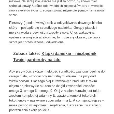
matowe. Na szczęście jeszcze nie jest za późno, by znowu mieć
skórę jak nową! Spróbuj odpowiednich kosmetyków, aby przywrócić
swoją skórę do życia i zreorganizować rutynę pielęgnacyjną na nowy
sezon.
Pierwszy (i podstawowy) krok w odzyskiwaniu dawnego blasku
skóry – pozbądź się szorstkiego naskórka! Gorący piasek i
morska woda z pewnością zrobiły swoje. Choć wakacyjna
opalenizna wygląda atrakcyjnie, to może się okazać, że twoja
skóra jest przesuszona i odwodniona.
Zobacz także:
Klapki damskie – niezbędnik
Twojej garderoby na lato
Aby przywrócić skórze miękkość i gładkość, zastosuj peeling do
całego ciała, wzbogacony naturalnymi olejami, na przykład
żurawinowym. Dlaczego olej żurawinowy? Produkty z takim
olejem są niezwykle skuteczne dzięki zawartości kwasów
omega-3, omega-6 i omega-9. Olej z nasion żurawin jest także
źródłem kompletnej witaminy E, zawiera komplet tokoferoli i
tokotrienole – nazywane super witaminą E. A co najważniejsze –
może pomóc w łagodzeniu swędzenia, łuszczenia i w stanach
podrażnienia skóry po lecie.