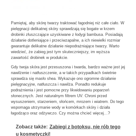
Pamiętaj, aby skórę twarzy traktować łagodniej niż całe ciało. W
pielęgnacji delikatnej skóry sprawdzają się bogate w krzem
drobinki złuszczające uzyskiwane z łodygi bambusa. Posiadają
działanie dotleniające i przeciwzapalne, a ich niewielki rozmiar
gwarantuje delikatne działanie niepodrażniające twarzy. Warto
wiedzieć, że zabieg jest tym skuteczniejszy, im wyższa
zawartość drobinek w produkcie.
Gdy twoja skóra jest przesuszona i twarda, bardzo ważne jest jej
nawilżenie i natłuszczenie, a w takich przypadkach świetnie
sprawdza się masło shea. Wykazuje ono ogromne działanie
pielęgnacyjne, natłuszcza i nawilża. Ponadto redukuje
podrażnienia i jest pomocne przy likwidowaniu poparzeń
słonecznych. Jest naturalnym filtrem UV. Chroni przed
wysuszeniem, starzeniem, słońcem, mrozem i wiatrem. Do tego
wspomaga utrzymanie wody w komórkach skóry i działa
łagodząco oraz odżywczo. Czy można chcieć więcej…?
Zobacz także:
Zabiegi z botoksu, nie rób tego
u kosmetyczki!