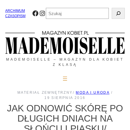
Przejdź
do
Szukaj
ARCHIWUM
Facebook
Instagram
treści
CZASOPISM
MADEMOISELLE – MAGAZYN DLA KOBIET
Z KLASĄ
MATERIAŁ ZEWNĘTRZNY
/
MODA I URODA
/
19 SIERPNIA 2016
JAK ODNOWIĆ SKÓRĘ PO
DŁUGICH DNIACH NA
SŁOŃCU I PIASKU/