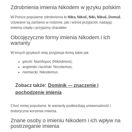
Zdrobnienia imienia Nikodem w języku polskim
W Polsce popularne zdrobnienia to
Niko, Nikoś, Niki, Nikuś, Demuś
.
Używane są zarówno w rodzinie, jak i wśród przyjaciół, nadając
imieniu ciepły i przyjazny charakter.
Obcojęzyczne formy imienia Nikodem i ich
warianty
W innych językach imię przyjmuje formy takie jak:
grecki: Νικόδημος (Nikódimos),
angielski i łaciński: Nicodemus,
niemiecki: Nikodemus.
Zobacz także:
Dominik — znaczenie i
pochodzenie imienia
Choć mniej popularne, te warianty podkreślają uniwersalność i
historyczne korzenie imienia.
Znane osoby o imieniu Nikodem i ich wpływ na
postrzeganie imienia