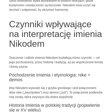
Silna osobowość bywa wyzwaniem w bliskich relacjach, gdzie
kompromis i elastyczność są kluczowe. Nikodem musi uczyć się
słuchać i ustępować, by utrzymać harmonię.
Czynniki wpływające
na interpretację imienia
Nikodem
Znaczenie i odbiór imienia Nikodem kształtują różne czynniki — od
jego pochodzenia, przez historię i tradycję, aż po współczesne trendy
i formy użycia.
Pochodzenie imienia i etymologia: nike +
demos
Imię Nikodem wywodzi się z języka greckiego i jest połączeniem
słów
nike
(„zwycięstwo”) oraz
demos
(„lud”). To połączenie podkreśla
rolę osoby, która zwycięża dla dobra wspólnoty.
Historia imienia w polskiej tradycji (pojawienie
się w XV wieku)