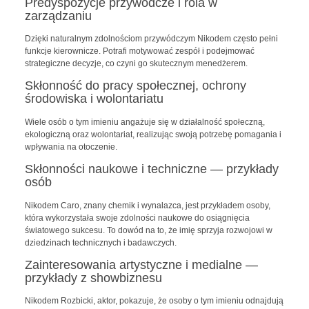
Predyspozycje przywódcze i rola w
zarządzaniu
Dzięki naturalnym zdolnościom przywódczym Nikodem często pełni
funkcje kierownicze. Potrafi motywować zespół i podejmować
strategiczne decyzje, co czyni go skutecznym menedżerem.
Skłonność do pracy społecznej, ochrony
środowiska i wolontariatu
Wiele osób o tym imieniu angażuje się w działalność społeczną,
ekologiczną oraz wolontariat, realizując swoją potrzebę pomagania i
wpływania na otoczenie.
Skłonności naukowe i techniczne — przykłady
osób
Nikodem Caro, znany chemik i wynalazca, jest przykładem osoby,
która wykorzystała swoje zdolności naukowe do osiągnięcia
światowego sukcesu. To dowód na to, że imię sprzyja rozwojowi w
dziedzinach technicznych i badawczych.
Zainteresowania artystyczne i medialne —
przykłady z showbiznesu
Nikodem Rozbicki, aktor, pokazuje, że osoby o tym imieniu odnajdują