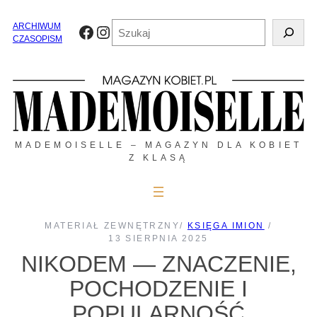
Przejdź
do
Szukaj
ARCHIWUM
Facebook
Instagram
treści
CZASOPISM
MADEMOISELLE – MAGAZYN DLA KOBIET
Z KLASĄ
MATERIAŁ ZEWNĘTRZNY
/
KSIĘGA IMION
/
13 SIERPNIA 2025
NIKODEM — ZNACZENIE,
POCHODZENIE I
POPULARNOŚĆ