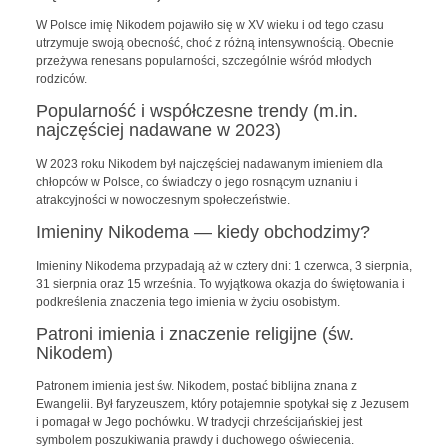
W Polsce imię Nikodem pojawiło się w XV wieku i od tego czasu
utrzymuje swoją obecność, choć z różną intensywnością. Obecnie
przeżywa renesans popularności, szczególnie wśród młodych
rodziców.
Popularność i współczesne trendy (m.in.
najczęściej nadawane w 2023)
W 2023 roku Nikodem był najczęściej nadawanym imieniem dla
chłopców w Polsce, co świadczy o jego rosnącym uznaniu i
atrakcyjności w nowoczesnym społeczeństwie.
Imieniny Nikodema — kiedy obchodzimy?
Imieniny Nikodema przypadają aż w cztery dni: 1 czerwca, 3 sierpnia,
31 sierpnia oraz 15 września. To wyjątkowa okazja do świętowania i
podkreślenia znaczenia tego imienia w życiu osobistym.
Patroni imienia i znaczenie religijne (św.
Nikodem)
Patronem imienia jest św. Nikodem, postać biblijna znana z
Ewangelii. Był faryzeuszem, który potajemnie spotykał się z Jezusem
i pomagał w Jego pochówku. W tradycji chrześcijańskiej jest
symbolem poszukiwania prawdy i duchowego oświecenia.