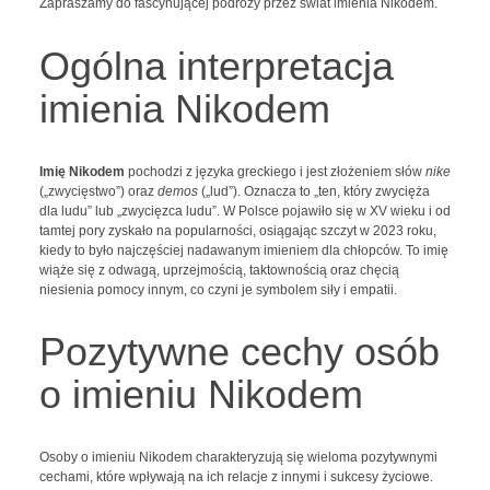
Zapraszamy do fascynującej podróży przez świat imienia Nikodem.
Ogólna interpretacja
imienia Nikodem
Imię Nikodem
pochodzi z języka greckiego i jest złożeniem słów
nike
(„zwycięstwo”) oraz
demos
(„lud”). Oznacza to „ten, który zwycięża
dla ludu” lub „zwycięzca ludu”. W Polsce pojawiło się w XV wieku i od
tamtej pory zyskało na popularności, osiągając szczyt w 2023 roku,
kiedy to było najczęściej nadawanym imieniem dla chłopców. To imię
wiąże się z odwagą, uprzejmością, taktownością oraz chęcią
niesienia pomocy innym, co czyni je symbolem siły i empatii.
Pozytywne cechy osób
o imieniu Nikodem
Osoby o imieniu Nikodem charakteryzują się wieloma pozytywnymi
cechami, które wpływają na ich relacje z innymi i sukcesy życiowe.