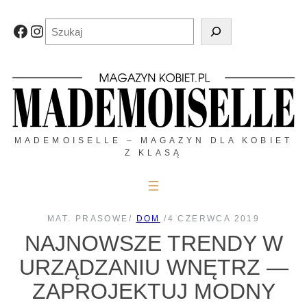
Przejdź
do
Szukaj
Facebook
Instagram
treści
MADEMOISELLE – MAGAZYN DLA KOBIET
Z KLASĄ
MAT. PRASOWE
/
DOM
/
4 CZERWCA 2019
NAJNOWSZE TRENDY W
URZĄDZANIU WNĘTRZ —
ZAPROJEKTUJ MODNY