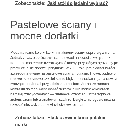
Zobacz także:
Jaki stół do jadalni wybrać?
Pastelowe ściany i
mocne dodatki
Moda na różne kolory, którymi malujemy ściany, ciągle się zmienia.
Jednak zawsze oprócz zwracania uwagi na kwestie związane z
trendami, koniecznie trzeba wybrać barwy, przy których będziemy po
prostu czuć się dobrze i przytulnie. W 2019 roku projektanci zwrócili
szczególną uwagę na pastelowe ściany, np. jasno liliowe, pudrowo
różowe, seledynowe czy delikatnie błękitne, uspokajające, a przy tym
tworzące rodzinną i przyjacielską atmosferę. Jednak w ramach
kontrastu do tego warto dodać dekoracje lub meble w kolorach
bardziej zdecydowanych — rubinowej czerwieni, szmaragdowej
zieleni, czerni lub granatowym szafirze. Dzięki temu będzie można
uzyskać niezwykle atrakcyjny i stylowy rezultat.
Zobacz także:
Ekskluzywne koce polskiej
marki