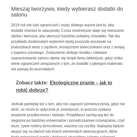
Mieszaj tworzywa, kiedy wybierasz dodatki do
salonu
2019 rok nie lubi ograniczeń i nudy, dlatego ważne jest to, aby
dodatki również to ukazywały. Coraz modniejsze staje się mieszanie
stylów i tworzyw, aby stworzyć bardziej unikalny charakter. Tak dla
przykładu doskonałym wyborem będą puszyste poszewki na
poduszkach wraz z ciężkimi, mosiężnymi świecznikami oraz z lampą
z papieru ryżowego. Znalezienie złotego środka i ciekawe
zaaranżowanie salonu stanie się dzięki temu łatwiejsze, gdyż znika
wiele ograniczeń związanych z tym, że dodatki z jakiegoś materiału
nie pasują do pozostałych.
Zobacz także:
Ekologiczne pranie – jak to
robić dobrze?
Jednak pamiętaj też o tym, aby nie zagracić pomieszczenia, gdyż nie
dość, że może to optycznie je zmniejszyć, to jeszcze zyskasz
wrażenie przytłoczenia i nieładu. Projektanci zachęcają też do
sięgania po bardziej uniwersalne i ponadczasowe rozwiązania, czyli
duże, żywe rośliny doniczkowe, wazony czy rzeźby. Najlepiej będzie
skupić się na dwóch lub trzech elementach dekoracyjnych, które
będą przyciągać wzrok i dodawać charakteru całemu salonowi.