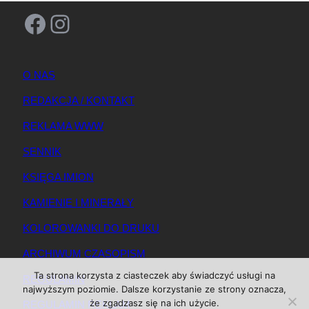
Facebook
Instagram
O NAS
REDAKCJA / KONTAKT
REKLAMA WWW
SENNIK
KSIĘGA IMION
KAMIENIE I MINERAŁY
KOLOROWANKI DO DRUKU
ARCHIWUM CZASOPISM
Ta strona korzysta z ciasteczek aby świadczyć usługi na
REGULAMIN
najwyższym poziomie. Dalsze korzystanie ze strony oznacza,
że zgadzasz się na ich użycie.
REGULAMIN REKLAM