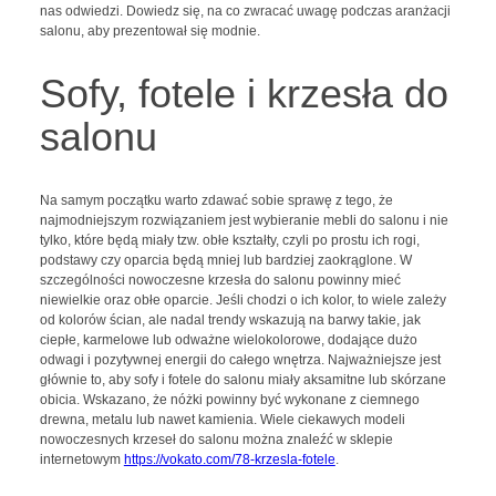
nas odwiedzi. Dowiedz się, na co zwracać uwagę podczas aranżacji
salonu, aby prezentował się modnie.
Sofy, fotele i krzesła do
salonu
Na samym początku warto zdawać sobie sprawę z tego, że
najmodniejszym rozwiązaniem jest wybieranie mebli do salonu i nie
tylko, które będą miały tzw. obłe kształty, czyli po prostu ich rogi,
podstawy czy oparcia będą mniej lub bardziej zaokrąglone. W
szczególności nowoczesne krzesła do salonu powinny mieć
niewielkie oraz obłe oparcie. Jeśli chodzi o ich kolor, to wiele zależy
od kolorów ścian, ale nadal trendy wskazują na barwy takie, jak
ciepłe, karmelowe lub odważne wielokolorowe, dodające dużo
odwagi i pozytywnej energii do całego wnętrza. Najważniejsze jest
głównie to, aby sofy i fotele do salonu miały aksamitne lub skórzane
obicia. Wskazano, że nóżki powinny być wykonane z ciemnego
drewna, metalu lub nawet kamienia. Wiele ciekawych modeli
nowoczesnych krzeseł do salonu można znaleźć w sklepie
internetowym
https://vokato.com/78-krzesla-fotele
.