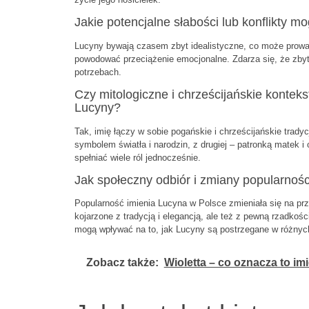
Jakie potencjalne słabości lub konflikty 
Lucyny bywają czasem zbyt idealistyczne, co może prowad
powodować przeciążenie emocjonalne. Zdarza się, że zby
potrzebach.
Czy mitologiczne i chrześcijańskie konte
Lucyny?
Tak, imię łączy w sobie pogańskie i chrześcijańskie trady
symbolem światła i narodzin, z drugiej – patronką matek 
spełniać wiele ról jednocześnie.
Jak społeczny odbiór i zmiany popularnoś
Popularność imienia Lucyna w Polsce zmieniała się na prze
kojarzone z tradycją i elegancją, ale też z pewną rzadko
mogą wpływać na to, jak Lucyny są postrzegane w różnyc
Zobacz także:
Wioletta – co oznacza to im