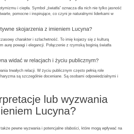
tymizmu i ciepła. Symbol „światła” oznacza dla nich nie tylko jasność
twarte, pomocne i inspirujące, co czyni je naturalnymi liderkami w
ytywne skojarzenia z imieniem Lucyna?
zasowy charakter i szlachetność. To imię kojarzy się z kulturą
om aurę powagi i elegancji. Połączenie z rzymską boginią światła
yna widać w relacjach i życiu publicznym?
nia trwałych relacji. W życiu publicznym często pełnią role
 charyzma są szczególnie doceniane. Są osobami odpowiedzialnymi i
rpretacje lub wyzwania
mieniem Lucyna?
także pewne wyzwania i potencjalne słabości, które mogą wpływać na