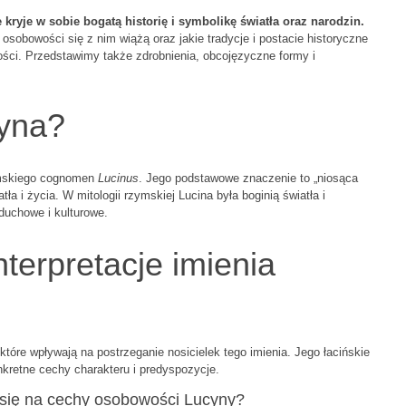
 kryje w sobie bogatą historię i symbolikę światła oraz narodzin.
osobowości się z nim wiążą oraz jakie tradycje i postacie historyczne
wości. Przedstawimy także zdrobnienia, obcojęzyczne formy i
yna?
zymskiego cognomen
Lucinus
. Jego podstawowe znaczenie to „niosąca
tła i życia. W mitologii rzymskiej Lucina była boginią światła i
duchowe i kulturowe.
terpretacje imienia
tóre wpływają na postrzeganie nosicielek tego imienia. Jego łacińskie
nkretne cechy charakteru i predyspozycje.
a się na cechy osobowości Lucyny?