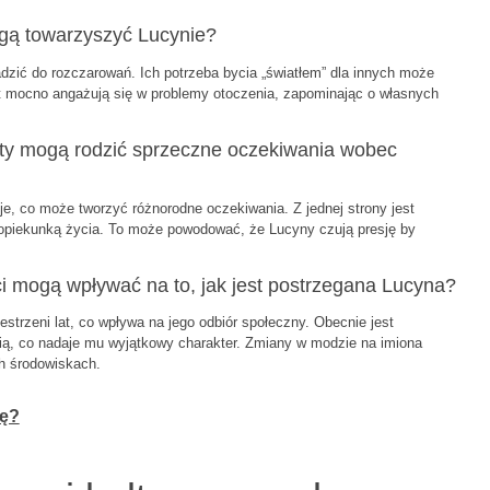
mogą towarzyszyć Lucynie?
zić do rozczarowań. Ich potrzeba bycia „światłem” dla innych może
t mocno angażują się w problemy otoczenia, zapominając o własnych
ksty mogą rodzić sprzeczne oczekiwania wobec
cje, co może tworzyć różnorodne oczekiwania. Z jednej strony jest
i opiekunką życia. To może powodować, że Lucyny czują presję by
ci mogą wpływać na to, jak jest postrzegana Lucyna?
strzeni lat, co wpływa na jego odbiór społeczny. Obecnie jest
ścią, co nadaje mu wyjątkowy charakter. Zmiany w modzie na imiona
h środowiskach.
ię?