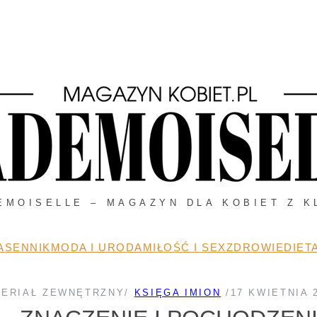
EMOISELLE – MAGAZYN DLA KOBIET Z K
A
SENNIK
MODA I URODA
MIŁOŚĆ I SEX
ZDROWIE
DIETA
TERIAŁ ZEWNĘTRZNY
/
KSIĘGA IMION
/
17 KWIETNIA 