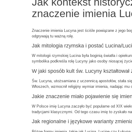
Jak kontekst history
znaczenie imienia L
Znaczenie imienia Lucyna jest ściśle powiązane z jego boga
odgrywają tu ważną rolę.
Jak mitologia rzymska i postać Lucina/Luci
W mitologii rzymskiej Lucina była boginią światła i opieku
symbolika podkreśla rolę Lucyny jako osoby niosącej życie i 
W jaki sposób kult św. Lucyny kształtował 
Św. Lucyna, utożsamiana z uczennicą apostołów, stała się
Włoszech, wzmocnił religijny wymiar imienia, nadając mu 
Jakie znaczenie miało pojawienie się imi
W Polsce imię Lucyna zaczęło być popularne od XIX wieku,
tradycjami klasycznymi. Od tego czasu imię to zyskało na 
Jak regionalne i językowe warianty zmieni
Różne formy imienia, takie jak Lucina, Lucine czy Łukyna,