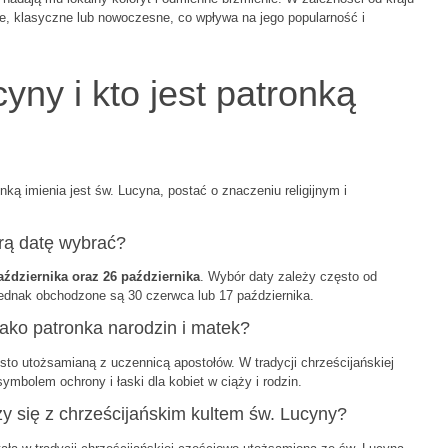
ne, klasyczne lub nowoczesne, co wpływa na jego popularność i
yny i kto jest patronką
ką imienia jest św. Lucyna, postać o znaczeniu religijnym i
órą datę wybrać?
aździernika oraz 26 października
. Wybór daty zależy często od
 jednak obchodzone są 30 czerwca lub 17 października.
jako patronka narodzin i matek?
o utożsamianą z uczennicą apostołów. W tradycji chrześcijańskiej
 symbolem ochrony i łaski dla kobiet w ciąży i rodzin.
y się z chrześcijańskim kultem św. Lucyny?