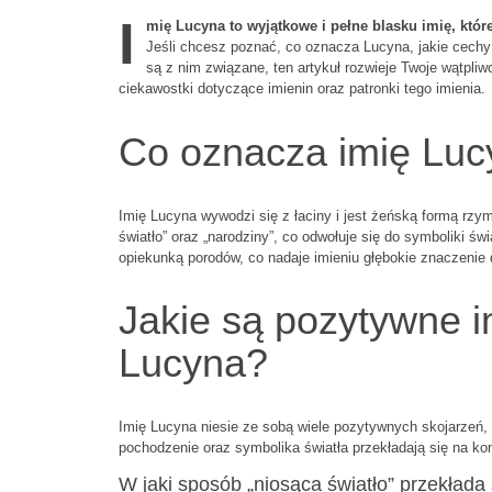
I
mię Lucyna to wyjątkowe i pełne blasku imię, które
Jeśli chcesz poznać, co oznacza Lucyna, jakie cechy 
są z nim związane, ten artykuł rozwieje Twoje wątpli
ciekawostki dotyczące imienin oraz patronki tego imienia.
Co oznacza imię Luc
Imię Lucyna wywodzi się z łaciny i jest żeńską formą r
światło” oraz „narodziny”, co odwołuje się do symboliki świa
opiekunką porodów, co nadaje imieniu głębokie znaczenie 
Jakie są pozytywne in
Lucyna?
Imię Lucyna niesie ze sobą wiele pozytywnych skojarzeń, k
pochodzenie oraz symbolika światła przekładają się na ko
W jaki sposób „niosąca światło” przekład