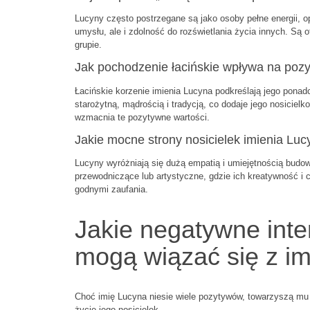
Lucyny często postrzegane są jako osoby pełne energii, op
umysłu, ale i zdolność do rozświetlania życia innych. Są o
grupie.
Jak pochodzenie łacińskie wpływa na poz
Łacińskie korzenie imienia Lucyna podkreślają jego ponadc
starożytną, mądrością i tradycją, co dodaje jego nosicielk
wzmacnia te pozytywne wartości.
Jakie mocne strony nosicielek imienia Luc
Lucyny wyróżniają się dużą empatią i umiejętnością budowa
przewodniczące lub artystyczne, gdzie ich kreatywność i
godnymi zaufania.
Jakie negatywne inte
mogą wiązać się z i
Choć imię Lucyna niesie wiele pozytywów, towarzyszą mu 
życie jego nosicielek.