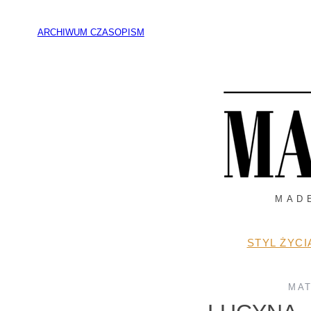
Przejdź
do
ARCHIWUM CZASOPISM
treści
MAD
STYL ŻYCI
MA