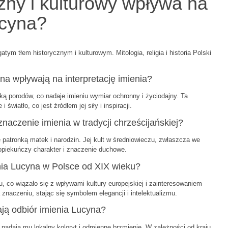
czny i kulturowy wpływa na
ucyna?
tym tłem historycznym i kulturowym. Mitologia, religia i historia Polski
na wpływają na interpretację imienia?
nką porodów, co nadaje imieniu wymiar ochronny i życiodajny. Ta
światło, co jest źródłem jej siły i inspiracji.
znaczenie imienia w tradycji chrześcijańskiej?
 patronką matek i narodzin. Jej kult w średniowieczu, zwłaszcza we
opiekuńczy charakter i znaczenie duchowe.
enia Lucyna w Polsce od XIX wieku?
 co wiązało się z wpływami kultury europejskiej i zainteresowaniem
znaczeniu, stając się symbolem elegancji i intelektualizmu.
ają odbiór imienia Lucyna?
 nadają mu lokalny koloryt i odmienne brzmienie. W zależności od kraju