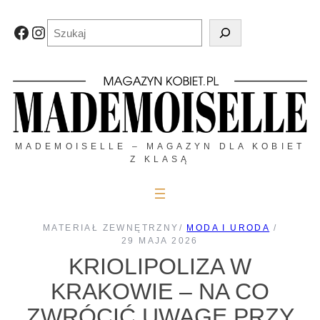
Przejdź
do
Szukaj
Facebook
Instagram
treści
MADEMOISELLE – MAGAZYN DLA KOBIET
Z KLASĄ
MATERIAŁ ZEWNĘTRZNY
/
MODA I URODA
/
29 MAJA 2026
KRIOLIPOLIZA W
KRAKOWIE – NA CO
ZWRÓCIĆ UWAGĘ PRZY