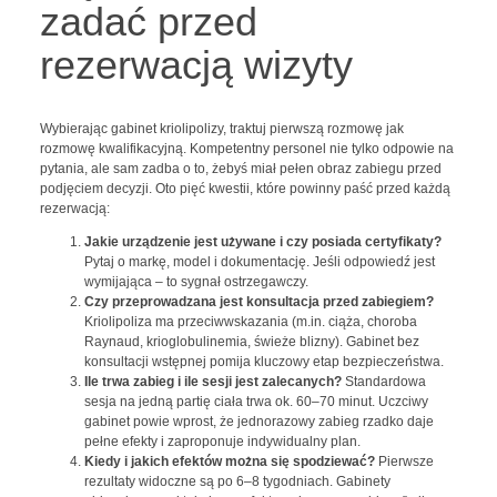
zadać przed
rezerwacją wizyty
Wybierając gabinet kriolipolizy, traktuj pierwszą rozmowę jak
rozmowę kwalifikacyjną. Kompetentny personel nie tylko odpowie na
pytania, ale sam zadba o to, żebyś miał pełen obraz zabiegu przed
podjęciem decyzji. Oto pięć kwestii, które powinny paść przed każdą
rezerwacją:
Jakie urządzenie jest używane i czy posiada certyfikaty?
Pytaj o markę, model i dokumentację. Jeśli odpowiedź jest
wymijająca – to sygnał ostrzegawczy.
Czy przeprowadzana jest konsultacja przed zabiegiem?
Kriolipoliza ma przeciwwskazania (m.in. ciąża, choroba
Raynaud, krioglobulinemia, świeże blizny). Gabinet bez
konsultacji wstępnej pomija kluczowy etap bezpieczeństwa.
Ile trwa zabieg i ile sesji jest zalecanych?
Standardowa
sesja na jedną partię ciała trwa ok. 60–70 minut. Uczciwy
gabinet powie wprost, że jednorazowy zabieg rzadko daje
pełne efekty i zaproponuje indywidualny plan.
Kiedy i jakich efektów można się spodziewać?
Pierwsze
rezultaty widoczne są po 6–8 tygodniach. Gabinety