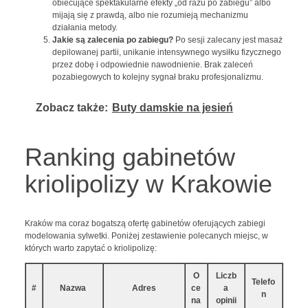
obiecujące spektakularne efekty „od razu po zabiegu” albo
mijają się z prawdą, albo nie rozumieją mechanizmu
działania metody.
Jakie są zalecenia po zabiegu?
Po sesji zalecany jest masaż
depilowanej partii, unikanie intensywnego wysiłku fizycznego
przez dobę i odpowiednie nawodnienie. Brak zaleceń
pozabiegowych to kolejny sygnał braku profesjonalizmu.
Zobacz także:
Buty damskie na jesień
Ranking gabinetów
kriolipolizy w Krakowie
Kraków ma coraz bogatszą ofertę gabinetów oferujących zabiegi
modelowania sylwetki. Poniżej zestawienie polecanych miejsc, w
których warto zapytać o kriolipolizę:
O
Liczb
Telefo
#
Nazwa
Adres
ce
a
n
na
opinii