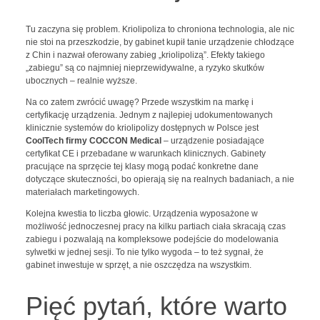
Tu zaczyna się problem. Kriolipoliza to chroniona technologia, ale nic
nie stoi na przeszkodzie, by gabinet kupił tanie urządzenie chłodzące
z Chin i nazwał oferowany zabieg „kriolipolizą”. Efekty takiego
„zabiegu” są co najmniej nieprzewidywalne, a ryzyko skutków
ubocznych – realnie wyższe.
Na co zatem zwrócić uwagę? Przede wszystkim na markę i
certyfikację urządzenia. Jednym z najlepiej udokumentowanych
klinicznie systemów do kriolipolizy dostępnych w Polsce jest
CoolTech firmy COCCON Medical
– urządzenie posiadające
certyfikat CE i przebadane w warunkach klinicznych. Gabinety
pracujące na sprzęcie tej klasy mogą podać konkretne dane
dotyczące skuteczności, bo opierają się na realnych badaniach, a nie
materiałach marketingowych.
Kolejna kwestia to liczba głowic. Urządzenia wyposażone w
możliwość jednoczesnej pracy na kilku partiach ciała skracają czas
zabiegu i pozwalają na kompleksowe podejście do modelowania
sylwetki w jednej sesji. To nie tylko wygoda – to też sygnał, że
gabinet inwestuje w sprzęt, a nie oszczędza na wszystkim.
Pięć pytań, które warto