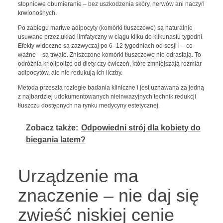
stopniowe obumieranie – bez uszkodzenia skóry, nerwów ani naczyń
krwionośnych.
Po zabiegu martwe adipocyty (komórki tłuszczowe) są naturalnie
usuwane przez układ limfatyczny w ciągu kilku do kilkunastu tygodni.
Efekty widoczne są zazwyczaj po 6–12 tygodniach od sesji i – co
ważne – są trwałe. Zniszczone komórki tłuszczowe nie odrastają. To
odróżnia kriolipolizę od diety czy ćwiczeń, które zmniejszają rozmiar
adipocytów, ale nie redukują ich liczby.
Metoda przeszła rozległe badania kliniczne i jest uznawana za jedną
z najbardziej udokumentowanych nieinwazyjnych technik redukcji
tłuszczu dostępnych na rynku medycyny estetycznej.
Zobacz także:
Odpowiedni strój dla kobiety do
biegania latem?
Urządzenie ma
znaczenie – nie daj się
zwieść niskiej cenie