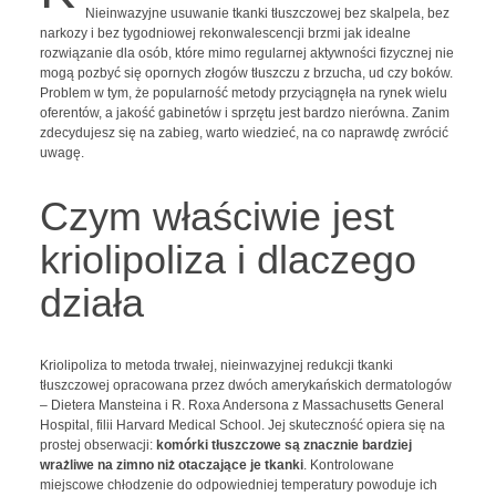
Nieinwazyjne usuwanie tkanki tłuszczowej bez skalpela, bez
narkozy i bez tygodniowej rekonwalescencji brzmi jak idealne
rozwiązanie dla osób, które mimo regularnej aktywności fizycznej nie
mogą pozbyć się opornych złogów tłuszczu z brzucha, ud czy boków.
Problem w tym, że popularność metody przyciągnęła na rynek wielu
oferentów, a jakość gabinetów i sprzętu jest bardzo nierówna. Zanim
zdecydujesz się na zabieg, warto wiedzieć, na co naprawdę zwrócić
uwagę.
Czym właściwie jest
kriolipoliza i dlaczego
działa
Kriolipoliza to metoda trwałej, nieinwazyjnej redukcji tkanki
tłuszczowej opracowana przez dwóch amerykańskich dermatologów
– Dietera Mansteina i R. Roxa Andersona z Massachusetts General
Hospital, filii Harvard Medical School. Jej skuteczność opiera się na
prostej obserwacji:
komórki tłuszczowe są znacznie bardziej
wrażliwe na zimno niż otaczające je tkanki
. Kontrolowane
miejscowe chłodzenie do odpowiedniej temperatury powoduje ich