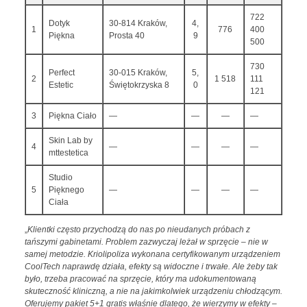
722
Dotyk
30-814 Kraków,
4,
1
776
400
Piękna
Prosta 40
9
500
730
Perfect
30-015 Kraków,
5,
2
1 518
111
Estetic
Świętokrzyska 8
0
121
3
Piękna Ciało
—
—
—
—
Skin Lab by
4
—
—
—
—
mttestetica
Studio
5
Pięknego
—
—
—
—
Ciała
„
Klientki często przychodzą do nas po nieudanych próbach z
tańszymi gabinetami. Problem zazwyczaj leżał w sprzęcie – nie w
samej metodzie. Kriolipoliza wykonana certyfikowanym urządzeniem
CoolTech naprawdę działa, efekty są widoczne i trwałe. Ale żeby tak
było, trzeba pracować na sprzęcie, który ma udokumentowaną
skuteczność kliniczną, a nie na jakimkolwiek urządzeniu chłodzącym.
Oferujemy pakiet 5+1 gratis właśnie dlatego, że wierzymy w efekty –