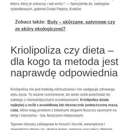
klient, który je zobaczy, i tak wróci
.”
—
Specjalista ds. zabiegów
sylwetkowych, gabinet Dotyk Piękna, Kraków
Zobacz także:
Buty – skórzane, satynowe czy
ze skóry ekologicznej?
Kriolipoliza czy dieta –
dla kogo ta metoda jest
naprawdę odpowiednia
Kriolipoliza nie jest metodą odchudzania i nie zastępuje zdrowego
stylu życia. To ważne rozróżnienie, bo wiele osób podchodzi do
zabiegu z nierealistycznymi oczekiwaniami.
Kriolipoliza działa
najlepiej u osób z prawidłową lub nieznacznie podwyższoną masą
ciała
, które mają problem z lokalnymi złogami tłuszczu opornymi na
dietę i ćwiczenia – tzw. tłuszczem miejscowym.
Typowe obszary zabiegowe to brzuch i boczki, wewnętrzna i
zewnętrzna strona ud, okolice kolan, ramiona oraz plecy. Metoda