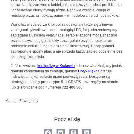
sprawdza się zarówno u kobiet, jak i u mężczyzn – choć profil klienta
i oczekiwane efekty bywają różne. Panowie częściej celują w
redukcję brzucha i boków, panie – w modelowanie ud i pośladków.
Warto też wiedzieć, że kriolipoliza doskonale łączy się z innymi
zabiegami sylwetkowi – endermologią LPG, falą uderzeniową czy
zabiegami z użyciem VelaShape. Terapie łączone mogą znacznie
przyspieszyć i pogłębić efekty, szczególnie przy jednoczesnym
problemie cellulitu i nadmiaru tkanki tłuszczowej. Dobry gabinet
zaproponuje spójny plan, a nie sprzeda każdy zabieg oddzielnie bez
szerszego kontekstu.
Jeśli rozważasz
kriolipolizę w Krakowie
i chcesz wiedzieć, czy jesteś
dobrym kandydatem do zabiegu, gabinet
Dotyk Piękna
oferuje
indywidualną konsultację przed pierwszą sesją. Dostępne są
atrakcyjne pakiety promocyjne 5+1 GRATIS – szczegóły na stronie
lub telefonicznie pod numerem
722 400 500
.
Materiał Zewnętrzny
Podziel się