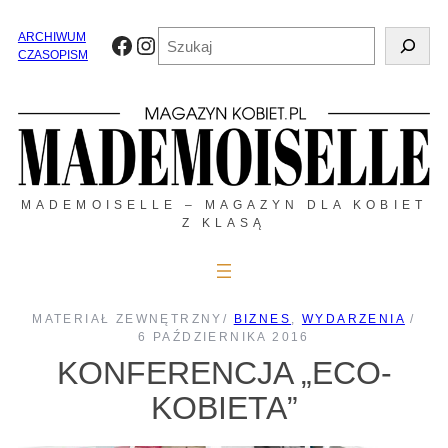
Przejdź
do
Szukaj
ARCHIWUM
Facebook
Instagram
treści
CZASOPISM
MADEMOISELLE – MAGAZYN DLA KOBIET
Z KLASĄ
MATERIAŁ ZEWNĘTRZNY
/
BIZNES
, 
WYDARZENIA
/
6 PAŹDZIERNIKA 2016
KONFERENCJA „ECO-
KOBIETA”