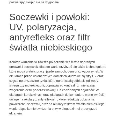
pozwalając skupić się na wygodzie.
Soczewki i powłoki:
UV, polaryzacja,
antyrefleks oraz filtr
światła niebieskiego
Komfort widzenia to zawsze połączenie właściwie dobranych
oprawek i soczewek, dlatego warto przyjrzeć się także technologiom,
które mogą ułatwić pracę, jazdę samochodem oraz wypoczynek. W
okularach przeciwsłonecznych damskich kluczowe są filtry UV oraz
często polaryzacyjne szkła, które ograniczają odblaski od wody,
śniegu czy mokrej jezdni, poprawiając kontrast i zmniejszając
zmęczenie oczu podczas wakacji lub codziennych dojazdów. W
okularach korekcyjnych oraz okularach do komputera warto zwrócić
uwagę na okulary z antyrefleksem, które redukują odbicia na
powierzchni soczewki, oraz na okulary z filtrem światła niebieskiego,
wspierające komfort widzenia przy wielogodzinnej pracy przed
ekranem.