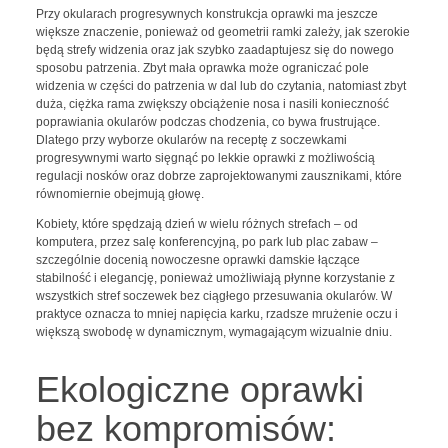
Przy okularach progresywnych konstrukcja oprawki ma jeszcze
większe znaczenie, ponieważ od geometrii ramki zależy, jak szerokie
będą strefy widzenia oraz jak szybko zaadaptujesz się do nowego
sposobu patrzenia. Zbyt mała oprawka może ograniczać pole
widzenia w części do patrzenia w dal lub do czytania, natomiast zbyt
duża, ciężka rama zwiększy obciążenie nosa i nasili konieczność
poprawiania okularów podczas chodzenia, co bywa frustrujące.
Dlatego przy wyborze okularów na receptę z soczewkami
progresywnymi warto sięgnąć po lekkie oprawki z możliwością
regulacji nosków oraz dobrze zaprojektowanymi zausznikami, które
równomiernie obejmują głowę.
Kobiety, które spędzają dzień w wielu różnych strefach – od
komputera, przez salę konferencyjną, po park lub plac zabaw –
szczególnie docenią nowoczesne oprawki damskie łączące
stabilność i elegancję, ponieważ umożliwiają płynne korzystanie z
wszystkich stref soczewek bez ciągłego przesuwania okularów. W
praktyce oznacza to mniej napięcia karku, rzadsze mrużenie oczu i
większą swobodę w dynamicznym, wymagającym wizualnie dniu.
Ekologiczne oprawki
bez kompromisów: