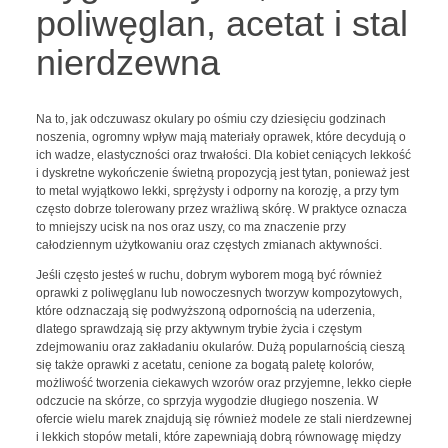
poliwęglan, acetat i stal
nierdzewna
Na to, jak odczuwasz okulary po ośmiu czy dziesięciu godzinach
noszenia, ogromny wpływ mają materiały oprawek, które decydują o
ich wadze, elastyczności oraz trwałości. Dla kobiet ceniących lekkość
i dyskretne wykończenie świetną propozycją jest tytan, ponieważ jest
to metal wyjątkowo lekki, sprężysty i odporny na korozję, a przy tym
często dobrze tolerowany przez wrażliwą skórę. W praktyce oznacza
to mniejszy ucisk na nos oraz uszy, co ma znaczenie przy
całodziennym użytkowaniu oraz częstych zmianach aktywności.
Jeśli często jesteś w ruchu, dobrym wyborem mogą być również
oprawki z poliwęglanu lub nowoczesnych tworzyw kompozytowych,
które odznaczają się podwyższoną odpornością na uderzenia,
dlatego sprawdzają się przy aktywnym trybie życia i częstym
zdejmowaniu oraz zakładaniu okularów. Dużą popularnością cieszą
się także oprawki z acetatu, cenione za bogatą paletę kolorów,
możliwość tworzenia ciekawych wzorów oraz przyjemne, lekko ciepłe
odczucie na skórze, co sprzyja wygodzie długiego noszenia. W
ofercie wielu marek znajdują się również modele ze stali nierdzewnej
i lekkich stopów metali, które zapewniają dobrą równowagę między