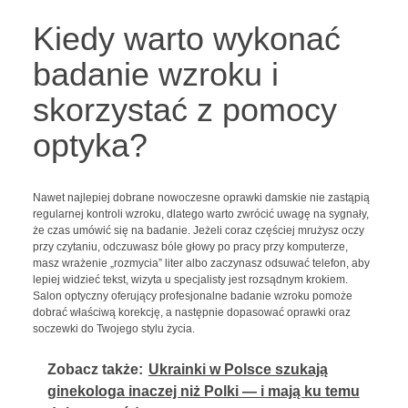
Kiedy warto wykonać
badanie wzroku i
skorzystać z pomocy
optyka?
Nawet najlepiej dobrane nowoczesne oprawki damskie nie zastąpią
regularnej kontroli wzroku, dlatego warto zwrócić uwagę na sygnały,
że czas umówić się na badanie. Jeżeli coraz częściej mrużysz oczy
przy czytaniu, odczuwasz bóle głowy po pracy przy komputerze,
masz wrażenie „rozmycia” liter albo zaczynasz odsuwać telefon, aby
lepiej widzieć tekst, wizyta u specjalisty jest rozsądnym krokiem.
Salon optyczny oferujący profesjonalne badanie wzroku pomoże
dobrać właściwą korekcję, a następnie dopasować oprawki oraz
soczewki do Twojego stylu życia.
Zobacz także:
Ukrainki w Polsce szukają
ginekologa inaczej niż Polki — i mają ku temu