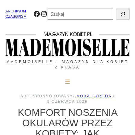
Przejdź
do
Szukaj
ARCHIWUM
Facebook
Instagram
treści
CZASOPISM
MADEMOISELLE – MAGAZYN DLA KOBIET
Z KLASĄ
ART. SPONSOROWANY
/
MODA I URODA
/
9 CZERWCA 2026
KOMFORT NOSZENIA
OKULARÓW PRZEZ
KOBIETY: JAK