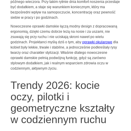
późnego wieczora. Przy takim rytmie dnia komfort noszenia przestaje
być dodatkiem, a staje się warunkiem koniecznym, który ma
bezpośredni wpływ na samopoczucie, koncentrację oraz pewność
siebie w pracy i po godzinach.
Nowoczesne oprawki damskie łączą modny design z dopracowaną
ergonomią, dzięki czemu dobrze leżą na nosie i za uszami, nie
zsuwają się przy ruchu i nie uciskają skroni nawet po wielu
godzinach. Projektanci myślą dziś o tym, aby
oprawki okularowe
dla
kobiet były lekkie, trwałe i stabilne, a jednocześnie podkreślały rysy
twarzy oraz charakter stylizacji. Właśnie dlatego nowoczesne
oprawki damskie pełnią podwójną funkcję, gdyż są zarówno
stylowym dodatkiem, jak i realnym wsparciem zdrowia oczu w
codziennym, aktywnym życiu.
Trendy 2026: kocie
oczy, pilotki i
geometryczne kształty
w codziennym ruchu