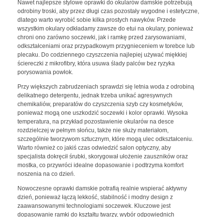
Nawet najlepsze stylowe oprawki do okularów damskie potrzebują
odrobiny troski, aby przez długi czas pozostały wygodne i estetyczne,
dlatego warto wyrobić sobie kilka prostych nawyków. Przede
wszystkim okulary odkładamy zawsze do etui na okulary, ponieważ
chroni ono zarówno soczewki, jak i ramkę przed zarysowaniami,
odkształceniami oraz przypadkowym przygnieceniem w torebce lub
plecaku. Do codziennego czyszczenia najlepiej używać miękkiej
ściereczki z mikrofibry, która usuwa ślady palców bez ryzyka
porysowania powłok.
Przy większych zabrudzeniach sprawdzi się letnia woda z odrobiną
delikatnego detergentu, jednak trzeba unikać agresywnych
chemikaliów, preparatów do czyszczenia szyb czy kosmetyków,
ponieważ mogą one uszkodzić soczewki i kolor oprawki. Wysoka
temperatura, na przykład pozostawienie okularów na desce
rozdzielczej w pełnym słońcu, także nie służy materiałom,
szczególnie tworzywom sztucznym, które mogą ulec odkształceniu.
Warto również co jakiś czas odwiedzić salon optyczny, aby
specjalista dokręcił śrubki, skorygował ułożenie zauszników oraz
mostka, co przywróci idealne dopasowanie i podtrzyma komfort
noszenia na co dzień.
Nowoczesne oprawki damskie potrafią realnie wspierać aktywny
dzień, ponieważ łączą lekkość, stabilność i modny design z
zaawansowanymi technologiami soczewek. Kluczowe jest
dopasowanie ramki do kształtu twarzy, wybór odpowiednich