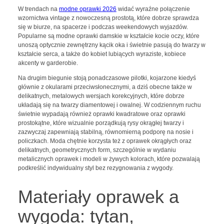
W trendach na
modne oprawki 2026
widać wyraźne połączenie
wzornictwa vintage z nowoczesną prostotą, które dobrze sprawdza
się w biurze, na spacerze i podczas weekendowych wyjazdów.
Popularne są modne oprawki damskie w kształcie kocie oczy, które
unoszą optycznie zewnętrzny kącik oka i świetnie pasują do twarzy w
kształcie serca, a także do kobiet lubiących wyraziste, kobiece
akcenty w garderobie.
Na drugim biegunie stoją ponadczasowe pilotki, kojarzone kiedyś
głównie z okularami przeciwsłonecznymi, a dziś obecne także w
delikatnych, metalowych wersjach korekcyjnych, które dobrze
układają się na twarzy diamentowej i owalnej. W codziennym ruchu
świetnie wypadają również oprawki kwadratowe oraz oprawki
prostokątne, które wizualnie porządkują rysy okrągłej twarzy i
zazwyczaj zapewniają stabilną, równomierną podporę na nosie i
policzkach. Moda chętnie korzysta też z oprawek okrągłych oraz
delikatnych, geometrycznych form, szczególnie w wydaniu
metalicznych oprawek i modeli w żywych kolorach, które pozwalają
podkreślić indywidualny styl bez rezygnowania z wygody.
Materiały oprawek a
wygoda: tytan,