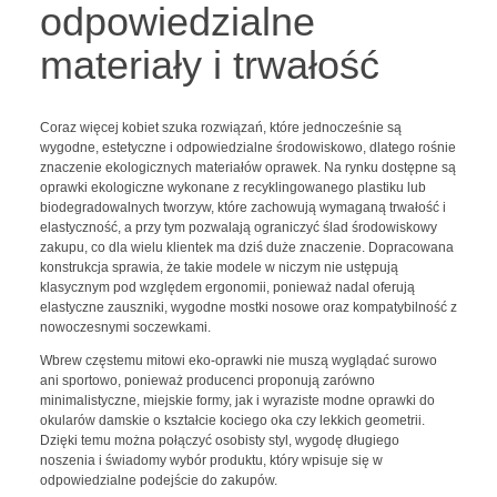
odpowiedzialne
materiały i trwałość
Coraz więcej kobiet szuka rozwiązań, które jednocześnie są
wygodne, estetyczne i odpowiedzialne środowiskowo, dlatego rośnie
znaczenie ekologicznych materiałów oprawek. Na rynku dostępne są
oprawki ekologiczne wykonane z recyklingowanego plastiku lub
biodegradowalnych tworzyw, które zachowują wymaganą trwałość i
elastyczność, a przy tym pozwalają ograniczyć ślad środowiskowy
zakupu, co dla wielu klientek ma dziś duże znaczenie. Dopracowana
konstrukcja sprawia, że takie modele w niczym nie ustępują
klasycznym pod względem ergonomii, ponieważ nadal oferują
elastyczne zauszniki, wygodne mostki nosowe oraz kompatybilność z
nowoczesnymi soczewkami.
Wbrew częstemu mitowi eko-oprawki nie muszą wyglądać surowo
ani sportowo, ponieważ producenci proponują zarówno
minimalistyczne, miejskie formy, jak i wyraziste modne oprawki do
okularów damskie o kształcie kociego oka czy lekkich geometrii.
Dzięki temu można połączyć osobisty styl, wygodę długiego
noszenia i świadomy wybór produktu, który wpisuje się w
odpowiedzialne podejście do zakupów.