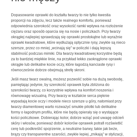
Dopasowanie oprawki do kształtu twarzy to nie tylko kwestia
proporcji na zdjęciu, lecz także realnego komfortu, ponieważ
odpowiednia szerokość oraz wysokość ramki wpływa na rozłożenie
ciężaru oraz sposób oparcia się na nosie i policzkach. Przy twarzy
okrągłej najlepiej sprawdzają się oprawki prostokątne lub wyraźnie
oprawki kwadratowe, które wydłużają optycznie rysy, zwykle są nieco
szersze, przez co mniej „wcinają się” w policzki i dają lepszą
stabilność podczas mimiki. Dla twarzy kwadratowej korzystne będą
za to bardziej miękkie linie, na przykład lekko zaokrąglone oprawki
okrągłe lub delikatne kocie oczy, które łagodzą kanciaste rysy i
równocześnie dobrze obejmują strefę skroni.
Jeśli masz twarz owalną, możesz pozwolić sobie na dużą swobodę,
pamiętając jedynie, by szerokość oprawek była zbliżona do
szerokości twarzy, co korzystnie wpływa na komfort noszenia i
równowagę wizualną. Przy twarzy w kształcie serca pięknie
wypadają kocie oczy i modele nieco szersze u góry, natomiast przy
twarzy diamentowej warto rozważyć smukłe pilotki lub delikatne
formy o łagodnym profilu, które nie będą opierały się o wystające
kości policzkowe. Dobierając kolor, dobrze wziąć pod uwagę odcień
skóry i włosów, ponieważ dobór kolorów oprawek potrafi rozświetlić
cerę lub podkreślić spojrzenie, a neutralne barwy, takie jak beże,
brązy czy transparentne szarości, zwykle lepiej „znikają” w stylizacji,