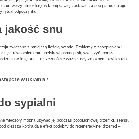
czór tworzy atmosferę, w której łatwiej zostawić za sobą stres całego
y rytuał odpoczynku.
a jakość snu
roju związany z mniejszą ilością światła. Problemy z zasypianiem i
a dzięki równomiernemu naciskowi pomaga się wyciszyć, obniża
hodzeniu w fazę snu. To szczególnie ważne, gdy za oknem szybko robi
astępcze w Ukrainie?
do sypialni
enne wieczory można używać jej podczas popołudniowej drzemki, seansu
pod cięższą kołdrą daje efekt podobny do regeneracyjnej drzemki –