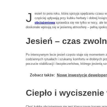
J
esień to pora roku, która sprzyja spędzaniu czasu w
częściej upływają przy kubku herbaty i dobrej ksią
obciążeniowa
sprawdza się nie tylko w nocy, ale te
doskonale wpisują się w jesienną atmosferę – pełną spokoj
Jesień – czas zwol
Po intensywnym lecie jesień często staje się momentem
codziennych rytuałach i szukamy komfortu w drobnych prz
poczucie stabilizacji i bezpieczeństwa, którego jesienią s
Zobacz także:
Nowe inwestycje deweloper
Ciepło i wyciszeni
Choć kołdra obciążeniowa nie jest klasycznym kocem grzew