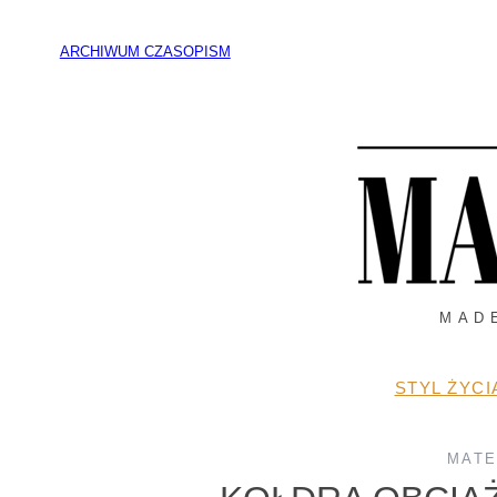
Przejdź
do
ARCHIWUM CZASOPISM
treści
MAD
STYL ŻYCI
MATE