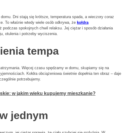
 domu. Dni stają się krótsze, temperatura spada, a wieczory coraz
żce. To właśnie wtedy wiele osób odkrywa, że
kołdra
ż podczas spokojnych chwil relaksu. Jej ciężar i sposób działania
u, otulenia i potrzeby wyciszenia.
nienia tempa
 zatrzymania. Więcej czasu spędzamy w domu, skupiamy się na
yjemnościach. Kołdra obciążeniowa świetnie dopełnia ten obraz – daje
zczególnie potrzebujemy.
skie: w jakim wieku kupujemy mieszkanie?
e w jednym
czym, jej ciężar sprawia, że ciało szybciej się rozluźnia. W