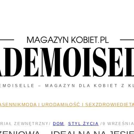
EMOISELLE – MAGAZYN DLA KOBIET Z K
A
SENNIK
MODA I URODA
MIŁOŚĆ I SEX
ZDROWIE
DIETA
RIAŁ ZEWNĘTRZNY
/
DOM
, 
STYL ŻYCIA
/
9 WRZEŚNIA