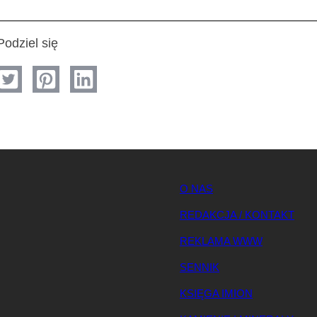
Podziel się
O NAS
REDAKCJA / KONTAKT
REKLAMA WWW
SENNIK
KSIĘGA IMION