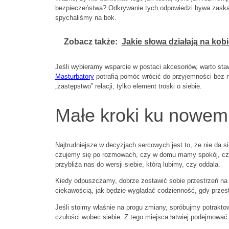
bezpieczeństwa? Odkrywanie tych odpowiedzi bywa zaskak
spychaliśmy na bok.
Zobacz także:
Jakie słowa działają na kob
Jeśli wybieramy wsparcie w postaci akcesoriów, warto sta
Masturbatory
potrafią pomóc wrócić do przyjemności bez n
„zastępstwo” relacji, tylko element troski o siebie.
Małe kroki ku nowem
Najtrudniejsze w decyzjach sercowych jest to, że nie da s
czujemy się po rozmowach, czy w domu mamy spokój, czy r
przybliża nas do wersji siebie, którą lubimy, czy oddala.
Kiedy odpuszczamy, dobrze zostawić sobie przestrzeń na 
ciekawością, jak będzie wyglądać codzienność, gdy przes
Jeśli stoimy właśnie na progu zmiany, spróbujmy potraktow
czułości wobec siebie. Z tego miejsca łatwiej podejmować d