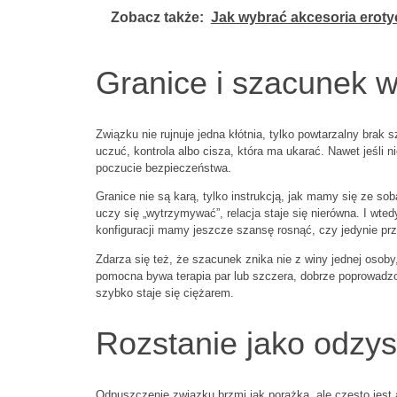
Zobacz także:
Jak wybrać akcesoria eroty
Granice i szacunek w
Związku nie rujnuje jedna kłótnia, tylko powtarzalny brak
uczuć, kontrola albo cisza, która ma ukarać. Nawet jeśli ni
poczucie bezpieczeństwa.
Granice nie są karą, tylko instrukcją, jak mamy się ze so
uczy się „wytrzymywać”, relacja staje się nierówna. I wted
konfiguracji mamy jeszcze szansę rosnąć, czy jedynie pr
Zdarza się też, że szacunek znika nie z winy jednej osoby
pomocna bywa terapia par lub szczera, dobrze poprowadzo
szybko staje się ciężarem.
Rozstanie jako odzys
Odpuszczenie związku brzmi jak porażka, ale często jest