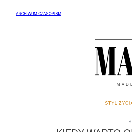
Przejdź
do
ARCHIWUM CZASOPISM
treści
MAD
STYL ŻYCI