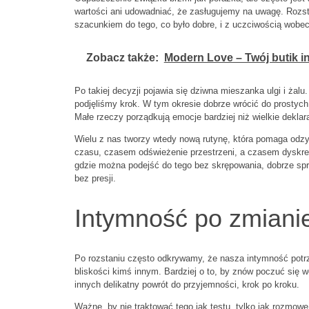
wartości ani udowadniać, że zasługujemy na uwagę. Rozs
szacunkiem do tego, co było dobre, i z uczciwością wobec 
Zobacz także:
Modern Love – Twój butik in
Po takiej decyzji pojawia się dziwna mieszanka ulgi i żalu.
podjęliśmy krok. W tym okresie dobrze wrócić do prostych
Małe rzeczy porządkują emocje bardziej niż wielkie deklar
Wielu z nas tworzy wtedy nową rutynę, która pomaga odz
czasu, czasem odświeżenie przestrzeni, a czasem dyskret
gdzie można podejść do tego bez skrępowania, dobrze sp
bez presji.
Intymność po zmiani
Po rozstaniu często odkrywamy, że nasza intymność potrzeb
bliskości kimś innym. Bardziej o to, by znów poczuć się w
innych delikatny powrót do przyjemności, krok po kroku.
Ważne, by nie traktować tego jak testu, tylko jak rozmo