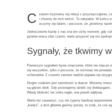
C
zasem trzymamy się relacji z przyzwyczajenia, c
i chcemy do nich wrócić. To naturalne. W końcu zwi
uczymy się latami, i poczucie, że „jesteśmy raze
Jednocześnie każdy z nas zna ten cichy moment, gdy coś w
pytanie wraca zbyt często, warto przyjrzeć się mu spokojni
Sygnały, że tkwimy w
Pierwszym sygnałem bywa zmęczenie, które nie mija po wee
się wszystkim, tylko o poczucie, że rozmowy nie prowad
schematów. Z czasem zamiast nadziei pojawia się rezygna
Drugim znakiem jest samotność w duecie. Możemy mieszka
są gdzieś obok. Gdy przestajemy dzielić się drobiazgami, 
Wtedy bliskość nie znika nagle, ona powoli odpływa.
Warto też zauważyć, czy nie żyjemy bardziej wspomnieniem
„kiedyś”, a dziś głównie gasimy pożary, to znak, że coś wy