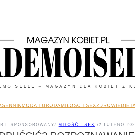
EMOISELLE – MAGAZYN DLA KOBIET Z K
A
SENNIK
MODA I URODA
MIŁOŚĆ I SEX
ZDROWIE
DIETA
ART. SPONSOROWANY
/
MIŁOŚĆ I SEX
/
2 LUTEGO 20