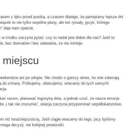
zasem z lęku przed pustką, a czasem dlatego, że pamiętamy lepsze dni
ązek to nie tylko wspólne plany, ale też rytuały, język, którego
m” daje nam oparcie.
 środku zaczyna pytać: czy to nadal jest dobre dla nas? Jeśli to
e, bez dramatów i bez udawania, że nie istnieje.
 miejscu
kendzie ani po urlopie. Nie chodzi o gorszy okres, bo one zdarzają
zą do zmiany. Próbujemy, obiecujemy, wracamy do tych samych
cja.
ć razem, planować logistykę dnia, a jednak czuć, że nasze emocje
bo „i tak nie zrozumie”, relacja zaczyna przypominać współlokatorstwo.
 niż teraźniejszością. Jeśli ciągle wracamy do tego, jacy byliśmy
maga decyzji, nie kolejnej prowizorki.