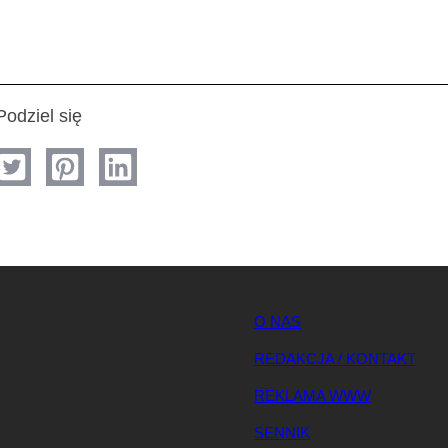
Podziel się
O NAS
REDAKCJA / KONTAKT
REKLAMA WWW
SENNIK