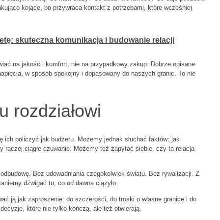
ująco kojące, bo przywraca kontakt z potrzebami, które wcześniej
ietę: skuteczna komunikacja i budowanie relacji
wiać na jakość i komfort, nie na przypadkowy zakup. Dobrze opisane
apięcia, w sposób spokojny i dopasowany do naszych granic. To nie
u rozdziałowi
ię ich policzyć jak budżetu. Możemy jednak słuchać faktów: jak
aczej ciągłe czuwanie. Możemy też zapytać siebie, czy ta relacja
odbudowę. Bez udowadniania czegokolwiek światu. Bez rywalizacji. Z
taniemy dźwigać to, co od dawna ciążyło.
ać ją jak zaproszenie: do szczerości, do troski o własne granice i do
ecyzje, które nie tylko kończą, ale też otwierają.