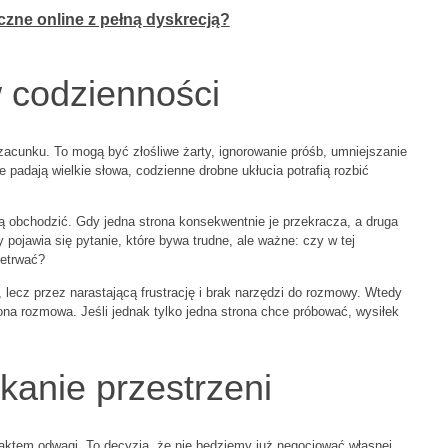
czne online z pełną dyskrecją?
 codzienności
 szacunku. To mogą być złośliwe żarty, ignorowanie próśb, umniejszanie
e padają wielkie słowa, codzienne drobne ukłucia potrafią rozbić
bą obchodzić. Gdy jedna strona konsekwentnie je przekracza, a druga
y pojawia się pytanie, które bywa trudne, ale ważne: czy w tej
zetrwać?
, lecz przez narastającą frustrację i brak narzędzi do rozmowy. Wtedy
na rozmowa. Jeśli jednak tylko jedna strona chce próbować, wysiłek
kanie przestrzeni
 aktem odwagi. To decyzja, że nie będziemy już negocjować własnej