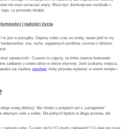
tanie nie musi oznaczać wojny. Może być domknięciem rozdziału z
tego, co przestało działać.
tymności i radości życia
 I to jest w porządku. Dajemy sobie czas na stratę, nawet jeśli to my
 fundamentów: snu, ruchu, regularnych posiłków, rozmów z bliskimi.
acje.
yskać sprawczość. Czasem to zajęcia, na które zawsze brakowało
ne zadbanie o siebie także w sferze intymnej. Jeśli szukamy miejsca,
rawdza się zaufany
sexshop
, który pozwala wybierać w swoim tempie i
e
uje nowej definicji. Nie chodzi o pośpiech ani o „zastąpienie”
e własnym ciele u siebie. Dla jednych będzie to długa przerwa, dla
wę z samymi sobą. Co nam służy? Co budzi ciekawość? Co daje poczucie