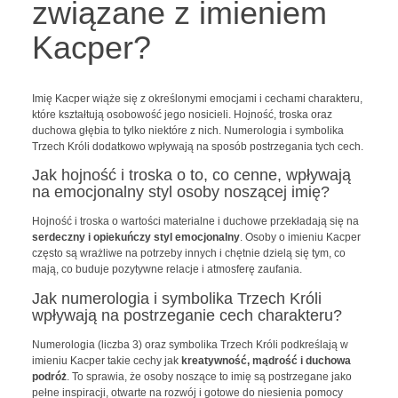
związane z imieniem
Kacper?
Imię Kacper wiąże się z określonymi emocjami i cechami charakteru,
które kształtują osobowość jego nosicieli. Hojność, troska oraz
duchowa głębia to tylko niektóre z nich. Numerologia i symbolika
Trzech Króli dodatkowo wpływają na sposób postrzegania tych cech.
Jak hojność i troska o to, co cenne, wpływają
na emocjonalny styl osoby noszącej imię?
Hojność i troska o wartości materialne i duchowe przekładają się na
serdeczny i opiekuńczy styl emocjonalny
. Osoby o imieniu Kacper
często są wrażliwe na potrzeby innych i chętnie dzielą się tym, co
mają, co buduje pozytywne relacje i atmosferę zaufania.
Jak numerologia i symbolika Trzech Króli
wpływają na postrzeganie cech charakteru?
Numerologia (liczba 3) oraz symbolika Trzech Króli podkreślają w
imieniu Kacper takie cechy jak
kreatywność, mądrość i duchowa
podróż
. To sprawia, że osoby noszące to imię są postrzegane jako
pełne inspiracji, otwarte na rozwój i gotowe do niesienia pomocy