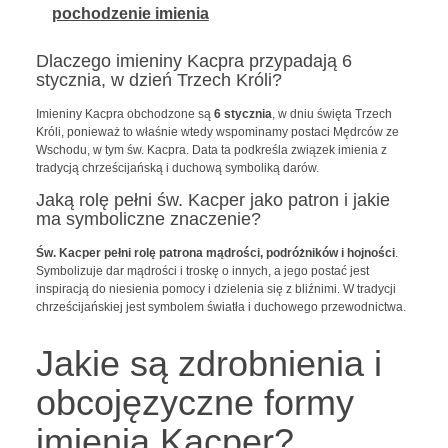
pochodzenie imienia
Dlaczego imieniny Kacpra przypadają 6
stycznia, w dzień Trzech Króli?
Imieniny Kacpra obchodzone są
6 stycznia
, w dniu święta Trzech
Króli, ponieważ to właśnie wtedy wspominamy postaci Mędrców ze
Wschodu, w tym św. Kacpra. Data ta podkreśla związek imienia z
tradycją chrześcijańską i duchową symboliką darów.
Jaką rolę pełni św. Kacper jako patron i jakie
ma symboliczne znaczenie?
Św. Kacper pełni rolę patrona mądrości, podróżników i hojności
.
Symbolizuje dar mądrości i troskę o innych, a jego postać jest
inspiracją do niesienia pomocy i dzielenia się z bliźnimi. W tradycji
chrześcijańskiej jest symbolem światła i duchowego przewodnictwa.
Jakie są zdrobnienia i
obcojęzyczne formy
imienia Kacper?