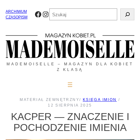
Przejdź
do
Szukaj
ARCHIWUM
Facebook
Instagram
treści
CZASOPISM
MADEMOISELLE – MAGAZYN DLA KOBIET
Z KLASĄ
MATERIAŁ ZEWNĘTRZNY
/
KSIĘGA IMION
/
12 SIERPNIA 2025
KACPER — ZNACZENIE I
POCHODZENIE IMIENIA