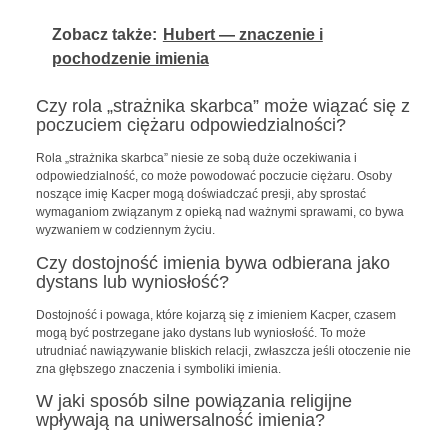
Zobacz także:
Hubert — znaczenie i
pochodzenie imienia
Czy rola „strażnika skarbca” może wiązać się z
poczuciem ciężaru odpowiedzialności?
Rola „strażnika skarbca” niesie ze sobą duże oczekiwania i
odpowiedzialność, co może powodować poczucie ciężaru. Osoby
noszące imię Kacper mogą doświadczać presji, aby sprostać
wymaganiom związanym z opieką nad ważnymi sprawami, co bywa
wyzwaniem w codziennym życiu.
Czy dostojność imienia bywa odbierana jako
dystans lub wyniosłość?
Dostojność i powaga, które kojarzą się z imieniem Kacper, czasem
mogą być postrzegane jako dystans lub wyniosłość. To może
utrudniać nawiązywanie bliskich relacji, zwłaszcza jeśli otoczenie nie
zna głębszego znaczenia i symboliki imienia.
W jaki sposób silne powiązania religijne
wpływają na uniwersalność imienia?