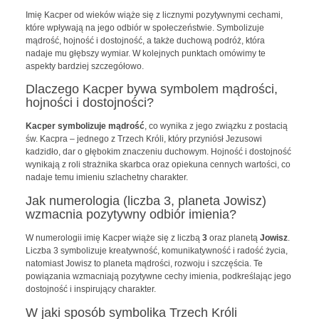
Imię Kacper od wieków wiąże się z licznymi pozytywnymi cechami,
które wpływają na jego odbiór w społeczeństwie. Symbolizuje
mądrość, hojność i dostojność, a także duchową podróż, która
nadaje mu głębszy wymiar. W kolejnych punktach omówimy te
aspekty bardziej szczegółowo.
Dlaczego Kacper bywa symbolem mądrości,
hojności i dostojności?
Kacper symbolizuje mądrość
, co wynika z jego związku z postacią
św. Kacpra – jednego z Trzech Króli, który przyniósł Jezusowi
kadzidło, dar o głębokim znaczeniu duchowym. Hojność i dostojność
wynikają z roli strażnika skarbca oraz opiekuna cennych wartości, co
nadaje temu imieniu szlachetny charakter.
Jak numerologia (liczba 3, planeta Jowisz)
wzmacnia pozytywny odbiór imienia?
W numerologii imię Kacper wiąże się z liczbą
3
oraz planetą
Jowisz
.
Liczba 3 symbolizuje kreatywność, komunikatywność i radość życia,
natomiast Jowisz to planeta mądrości, rozwoju i szczęścia. Te
powiązania wzmacniają pozytywne cechy imienia, podkreślając jego
dostojność i inspirujący charakter.
W jaki sposób symbolika Trzech Króli