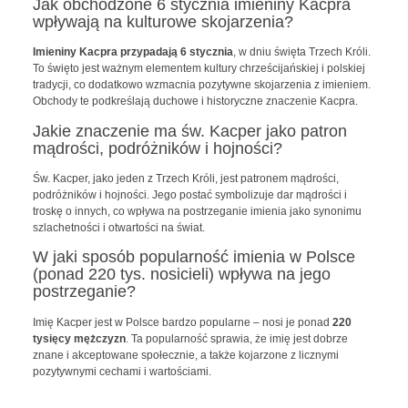
Jak obchodzone 6 stycznia imieniny Kacpra
wpływają na kulturowe skojarzenia?
Imieniny Kacpra przypadają 6 stycznia
, w dniu święta Trzech Króli.
To święto jest ważnym elementem kultury chrześcijańskiej i polskiej
tradycji, co dodatkowo wzmacnia pozytywne skojarzenia z imieniem.
Obchody te podkreślają duchowe i historyczne znaczenie Kacpra.
Jakie znaczenie ma św. Kacper jako patron
mądrości, podróżników i hojności?
Św. Kacper, jako jeden z Trzech Króli, jest patronem mądrości,
podróżników i hojności. Jego postać symbolizuje dar mądrości i
troskę o innych, co wpływa na postrzeganie imienia jako synonimu
szlachetności i otwartości na świat.
W jaki sposób popularność imienia w Polsce
(ponad 220 tys. nosicieli) wpływa na jego
postrzeganie?
Imię Kacper jest w Polsce bardzo popularne – nosi je ponad
220
tysięcy mężczyzn
. Ta popularność sprawia, że imię jest dobrze
znane i akceptowane społecznie, a także kojarzone z licznymi
pozytywnymi cechami i wartościami.