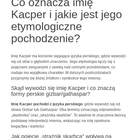
Co oznacza imię
Kacper i jakie jest jego
etymologiczne
pochodzenie?
Imię Kacper ma korzenie sięgające języka perskiego, gdzie wywodzi
się od słów o głębokim znaczeniu. Jego etymologia łączy się z
pojęciami związanymi z opieką nad cennymi przedmiotami, co
nadaje mu wyjątkowy charakter. W dalszych podrozdziałach
przyjrzymy się bliżej źródłom i symbolice tego imienia.
Skąd wywodzi się imię Kacper i co znaczą
formy perskie gizbar/gathaspar?
Imię Kacper pochodzi z języka perskiego
, gdzie wywodzi się od
słowa
Gizbar
lub
Gathaspar
. Oba terminy oznaczają odpowiednio
„skarbnika” oraz „strażnika skarbów”. To właśnie te znaczenia tworzą
podstawę interpretacji imienia, wskazując na rolę opiekuna
bogactwa i wartości.
Jak pojęcie „strażnik skarbca” wpływa na