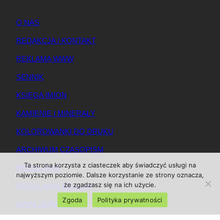
O NAS
REDAKCJA / KONTAKT
REKLAMA WWW
SENNIK
KSIĘGA IMION
KAMIENIE I MINERAŁY
KOLOROWANKI DO DRUKU
ARCHIWUM CZASOPISM
Ta strona korzysta z ciasteczek aby świadczyć usługi na
REGULAMIN
najwyższym poziomie. Dalsze korzystanie ze strony oznacza,
że zgadzasz się na ich użycie.
REGULAMIN REKLAM
Zgoda
Polityka prywatności
MAPA SERWISU