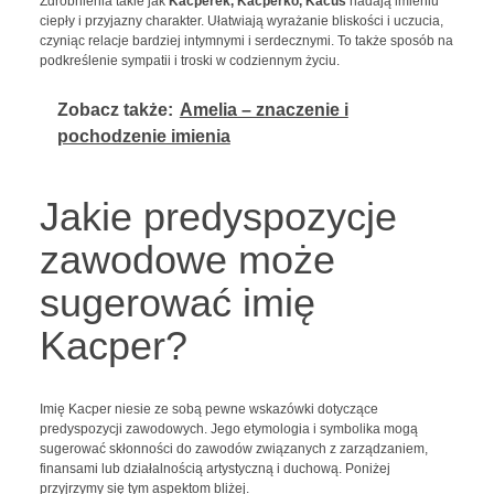
Zdrobnienia takie jak
Kacperek, Kacperko, Kacuś
nadają imieniu
ciepły i przyjazny charakter. Ułatwiają wyrażanie bliskości i uczucia,
czyniąc relacje bardziej intymnymi i serdecznymi. To także sposób na
podkreślenie sympatii i troski w codziennym życiu.
Zobacz także:
Amelia – znaczenie i
pochodzenie imienia
Jakie predyspozycje
zawodowe może
sugerować imię
Kacper?
Imię Kacper niesie ze sobą pewne wskazówki dotyczące
predyspozycji zawodowych. Jego etymologia i symbolika mogą
sugerować skłonności do zawodów związanych z zarządzaniem,
finansami lub działalnością artystyczną i duchową. Poniżej
przyjrzymy się tym aspektom bliżej.