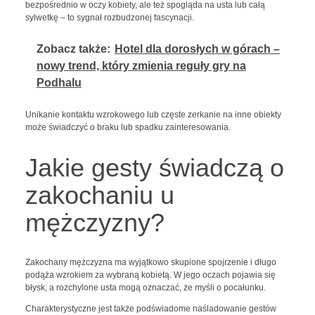
bezpośrednio w oczy kobiety, ale też spogląda na usta lub całą
sylwetkę – to sygnał rozbudzonej fascynacji.
Zobacz także:
Hotel dla dorosłych w górach –
nowy trend, który zmienia reguły gry na
Podhalu
Unikanie kontaktu wzrokowego lub częste zerkanie na inne obiekty
może świadczyć o braku lub spadku zainteresowania.
Jakie gesty świadczą o
zakochaniu u
mężczyzny?
Zakochany mężczyzna ma wyjątkowo skupione spojrzenie i długo
podąża wzrokiem za wybraną kobietą. W jego oczach pojawia się
błysk, a rozchylone usta mogą oznaczać, że myśli o pocałunku.
Charakterystyczne jest także podświadome naśladowanie gestów