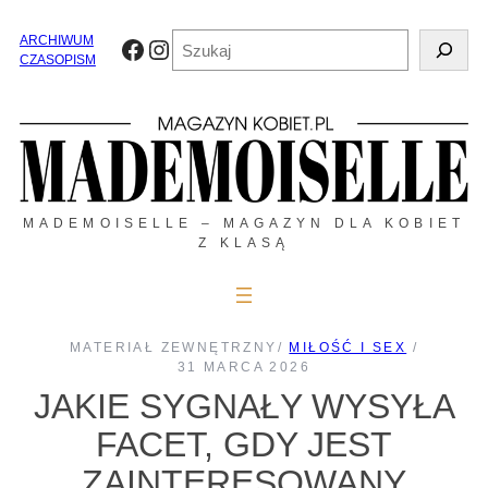
Przejdź
do
Szukaj
ARCHIWUM
Facebook
Instagram
treści
CZASOPISM
MADEMOISELLE – MAGAZYN DLA KOBIET
Z KLASĄ
MATERIAŁ ZEWNĘTRZNY
/
MIŁOŚĆ I SEX
/
31 MARCA 2026
JAKIE SYGNAŁY WYSYŁA
FACET, GDY JEST
ZAINTERESOWANY