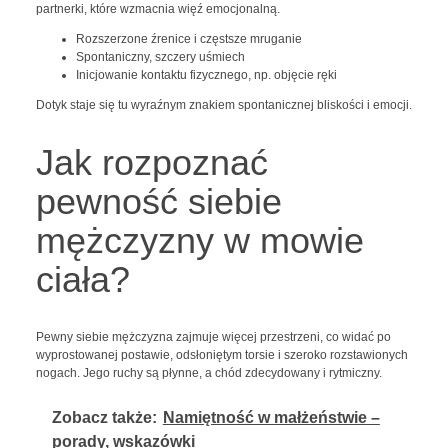
partnerki, które wzmacnia więź emocjonalną.
Rozszerzone źrenice i częstsze mruganie
Spontaniczny, szczery uśmiech
Inicjowanie kontaktu fizycznego, np. objęcie ręki
Dotyk staje się tu wyraźnym znakiem spontanicznej bliskości i emocji.
Jak rozpoznać
pewność siebie
mężczyzny w mowie
ciała?
Pewny siebie mężczyzna zajmuje więcej przestrzeni, co widać po
wyprostowanej postawie, odsłoniętym torsie i szeroko rozstawionych
nogach. Jego ruchy są płynne, a chód zdecydowany i rytmiczny.
Zobacz także:
Namiętność w małżeństwie –
porady, wskazówki