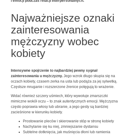
i emocji podczas relacji interpersonalnych.
Najważniejsze oznaki
zainteresowania
mężczyzny wobec
kobiety
Intensywne spojrzenie to najbardziej pewny sygnał
zainteresowania u mężczyzny.
Jego wzrok długo skupia się na
oczach kobiety, czasem zerka na usta lub podąża za jej sylwetką.
Częstsze mruganie i rozszerzone źrenice potęgują to wrażenie.
Widać również szczery uśmiech, który wywołuje zmarszczki
mimiczne wokół oczu – to znak autentycznych emocji. Mężczyzna
często poprawia włosy lub ubranie, a jego gesty są bardziej
zacieśnione w kierunku kobiety.
Prostowanie pleców i skierowanie stóp w stronę kobiety
Nachylanie się ku niej, zmniejszanie dystansu
Subtelne dotknięcia, jak muśnięcia dłoni lub ramienia