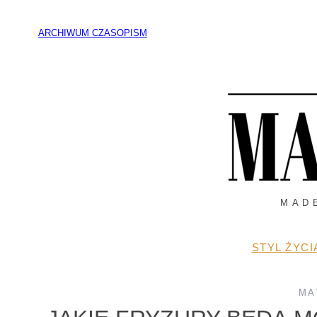
Przejdź
do
ARCHIWUM CZASOPISM
treści
MAD
STYL ŻYCI
MA