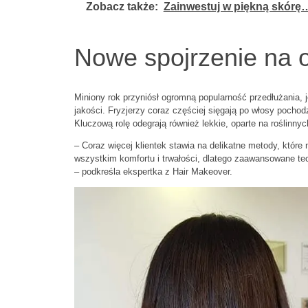
Zobacz także:
Zainwestuj w piękną skórę… 
Nowe spojrzenie na ob
Miniony rok przyniósł ogromną popularność przedłużania, 
jakości. Fryzjerzy coraz częściej sięgają po włosy pocho
Kluczową rolę odegrają również lekkie, oparte na roślinny
– Coraz więcej klientek stawia na delikatne metody, które 
wszystkim komfortu i trwałości, dlatego zaawansowane tec
– podkreśla ekspertka z Hair Makeover.