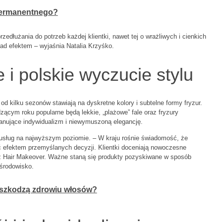
permanentnego?
łużania do potrzeb każdej klientki, nawet tej o wrażliwych i cienkich
ad efektem – wyjaśnia Natalia Krzyśko.
e i polskie wyczucie stylu
od kilku sezonów stawiają na dyskretne kolory i subtelne formy fryzur.
ącym roku popularne będą lekkie, „plażowe” fale oraz fryzury
anujące indywidualizm i niewymuszoną elegancję.
c usług na najwyższym poziomie. – W kraju rośnie świadomość, że
ć efektem przemyślanych decyzji. Klientki doceniają nowoczesne
 z Hair Makeover. Ważne staną się produkty pozyskiwane w sposób
środowisko.
i szkodzą zdrowiu włosów?