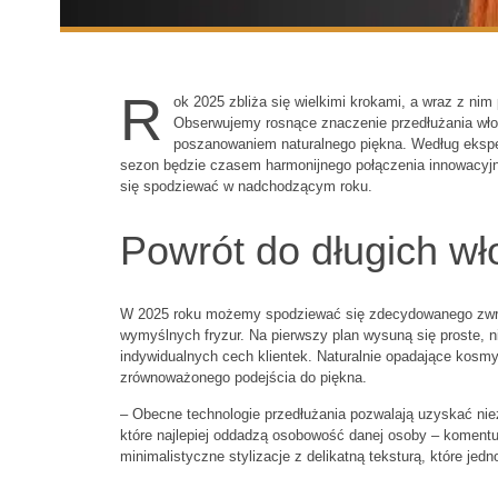
R
ok 2025 zbliża się wielkimi krokami, a wraz z nim 
Obserwujemy rosnące znaczenie przedłużania wł
poszanowaniem naturalnego piękna. Według ekspert
sezon będzie czasem harmonijnego połączenia innowacyjny
się spodziewać w nadchodzącym roku.
Powrót do długich wł
W 2025 roku możemy spodziewać się zdecydowanego zwro
wymyślnych fryzur. Na pierwszy plan wysuną się proste, ni
indywidualnych cech klientek. Naturalnie opadające kosmyk
zrównoważonego podejścia do piękna.
– Obecne technologie przedłużania pozwalają uzyskać niez
które najlepiej oddadzą osobowość danej osoby – koment
minimalistyczne stylizacje z delikatną teksturą, które jed