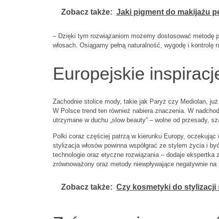
Zobacz także:
Jaki pigment do makijażu 
– Dzięki tym rozwiązaniom możemy dostosować metodę przed
włosach. Osiągamy pełną naturalność, wygodę i kontrolę n
Europejskie inspiracj
Zachodnie stolice mody, takie jak Paryż czy Mediolan, już 
W Polsce trend ten również nabiera znaczenia. W nadchodz
utrzymane w duchu „slow beauty” – wolne od przesady, sz
Polki coraz częściej patrzą w kierunku Europy, oczekują
stylizacja włosów powinna współgrać ze stylem życia i by
technologie oraz etyczne rozwiązania – dodaje ekspertka
zrównoważony oraz metody niewpływające negatywnie na 
Zobacz także:
Czy kosmetyki do stylizacj