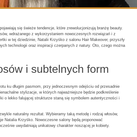
pojawiają się świeże tendencje, które zrewolucjonizują branżę beauty.
osów, wdrażanego z wykorzystaniem nowoczesnych rozwiązań i z
ki w tej dziedzinie, Natalii Krzyśko z salonu Hair Makeover, przyszły
ch technologii oraz inspiracji czerpanych z natury. Oto, czego można
osów i subtelnych form
tu ku długim pasmom, przy jednoczesnym odejściu od przesadnie
enachalne stylizacje, w których najważniejsze będzie podkreślenie
i o lekko falującej strukturze staną się symbolem autentyczności i
wykle naturalny rezultat. Wybieramy taką metodę i rodzaj włosów,
uje Natalia Krzyśko. Nowoczesne salony będą proponować
nocześnie uwydatniają unikatowy charakter noszącej je kobiety.