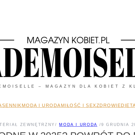
EMOISELLE – MAGAZYN DLA KOBIET Z K
A
SENNIK
MODA I URODA
MIŁOŚĆ I SEX
ZDROWIE
DIETA
TERIAŁ ZEWNĘTRZNY
/
MODA I URODA
/
9 GRUDNIA 2