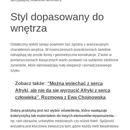
Styl dopasowany do
wnętrza
Ostateczny wybór lampy powinien być zgodny z aranżacyjnym
charakterem wnętrza. W nowoczesnych przestrzeniach świetnie
odnajdują się proste formy i geometryczne konstrukcje. Z kolei w
pomieszczeniach klasycznych warto postawić na subtelnie zdobione
żyrandole, które wprowadzają nutę elegancji i ponadczasowego
szyku.
Zobacz także:
“Można wyjechać z serca
Afryki, ale nie da się wyrzucić Afryki z serca
człowieka”. Rozmowa z Ewą Chojnowską
Dobrą praktyką jest też wybór oświetlenia, które nawiązuje
kolorystyką lub materiałem do innych elementów wyposażenia
–
np. ram obrazów, uchwytów meblowych czy nóżek foteli. Spójność
wizualna jest kluczowa zwłaszcza tam, gdzie każdy metr kwadratowy