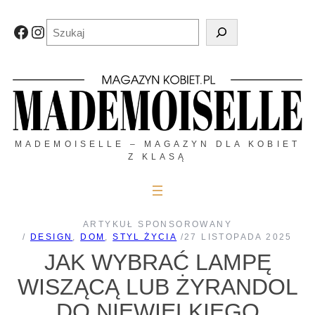
Przejdź
do
Szukaj
Facebook
Instagram
treści
MADEMOISELLE – MAGAZYN DLA KOBIET
Z KLASĄ
ARTYKUŁ SPONSOROWANY
/
DESIGN
, 
DOM
, 
STYL ŻYCIA
/
27 LISTOPADA 2025
JAK WYBRAĆ LAMPĘ
WISZĄCĄ LUB ŻYRANDOL
DO NIEWIELKIEGO