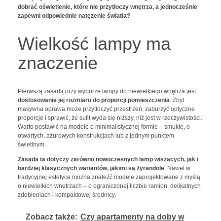
dobrać oświetlenie, które nie przytłoczy wnętrza, a jednocześnie
zapewni odpowiednie natężenie światła?
Wielkość lampy ma
znaczenie
Pierwszą zasadą przy wyborze lampy do niewielkiego wnętrza jest
dostosowanie jej rozmiaru do proporcji pomieszczenia
. Zbyt
masywna oprawa może przytłoczyć przestrzeń, zaburzyć optyczne
proporcje i sprawić, że sufit wyda się niższy, niż jest w rzeczywistości.
Warto postawić na modele o minimalistycznej formie – smukłe, o
otwartych, ażurowych konstrukcjach lub z jednym punktem
świetlnym.
Zasada ta dotyczy zarówno nowoczesnych lamp wiszących, jak i
bardziej klasycznych wariantów, jakimi są żyrandole
. Nawet w
tradycyjnej estetyce można znaleźć modele zaprojektowane z myślą
o niewielkich wnętrzach – o ograniczonej liczbie ramion, delikatnych
zdobieniach i kompaktowej średnicy.
Zobacz także:
Czy apartamenty na doby w