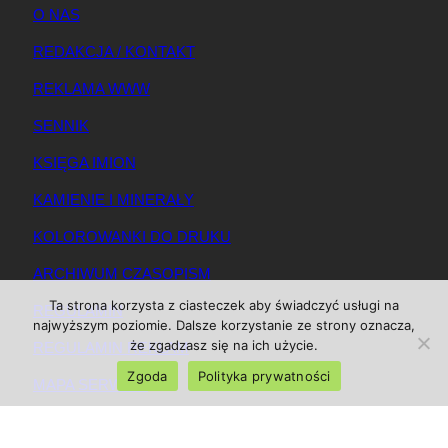
O NAS
REDAKCJA / KONTAKT
REKLAMA WWW
SENNIK
KSIĘGA IMION
KAMIENIE I MINERAŁY
KOLOROWANKI DO DRUKU
ARCHIWUM CZASOPISM
Ta strona korzysta z ciasteczek aby świadczyć usługi na
REGULAMIN
najwyższym poziomie. Dalsze korzystanie ze strony oznacza,
że zgadzasz się na ich użycie.
REGULAMIN REKLAM
Zgoda
Polityka prywatności
MAPA SERWISU
© 2025 Magazynkobiet.pl