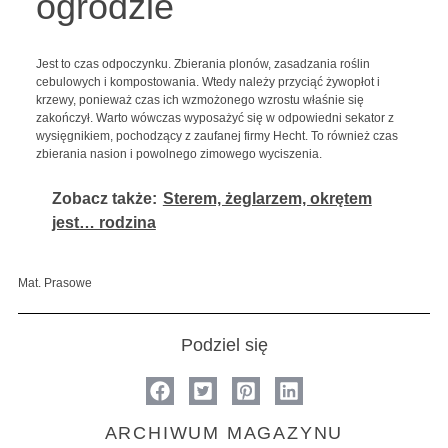
ogrodzie
Jest to czas odpoczynku. Zbierania plonów, zasadzania roślin
cebulowych i kompostowania. Wtedy należy przyciąć żywopłot i
krzewy, ponieważ czas ich wzmożonego wzrostu właśnie się
zakończył. Warto wówczas wyposażyć się w odpowiedni sekator z
wysięgnikiem, pochodzący z zaufanej firmy Hecht. To również czas
zbierania nasion i powolnego zimowego wyciszenia.
Zobacz także:
Sterem, żeglarzem, okrętem
jest… rodzina
Mat. Prasowe
Podziel się
ARCHIWUM MAGAZYNU