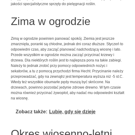
jakości specjalistyczne sprzęty do pielęgnacji roślin.
Zima w ogrodzie
Zimą w ogrodzie powinien panować spokój. Ziemia jest jeszcze
zmarznięta, poranki są chłodne, jednak dni coraz dłuższe. Styczeń to
odpowiedni czas, aby zacząć planować nadchodzącą wiosnę i lato.
Przede wszystkim w ogrodzie można zacząć przycinać krzewy i
drzewa. Dla niektórych roślin jest to najlepsza pora na takie zabiegi.
Należy to jednak zrobić przy pomocy odpowiednich nożyc i
sekatorów, a tu z pomocą przychodzi firma Hecht. Przycinanie należy
przeprowadzać, gdy na zewnątrz jest temperatura wyższa niż -5 st.C.
Wtedy też wszystkie obumarłe pędy muszą być skrócone. Na
drzewach, powinno pozostać jedynie zdrowe drewno. W tym czasie
można również przycinać żywopłot, aby nadać mu odpowiedni kształt
na wiosnę.
Zobacz także:
Lubię, gdy się dzieje
Okres wiosenno-letni