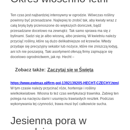
Ten czas jest najbardziej intensywny w ogrodzie. Wówczas rośliny
powinny być przesadzane. Najlepiej to zrobić tak, aby kwiaty wraz z
całą bryłą były przenoszone do większych doniczek, bądź
przesadzane docelowo na zewnątrz. Tak samo sprawa ma się z
bylinami. Sadzi się je albo wiosną, albo jesienią. W kwietniu należy
przyciąć rośliny, które są dużo delikatniejsze od krzewów. Wtedy
przydaje się precyzyjny sekator lub nożyce, które nie zniszczą łodyg,
ani ich nie poszarpią. Taki asortyment oferują firmy zajmujące się
docelowo ogrodnictwem, jak np. Hecht –
Zobacz także:
Zaczytaj się w Święta
https://www.ewimax.pl/firm-pol-1392139205-HECHT-CZECHY.html
.
W tym czasie należy przycinać róże, hortensje i rośliny
wielkokwiatowe. Wiosna to też czas wertykulacji trawnika. Zabieg ten
polega na nacięciu darni i usunięciu trawiastych resztek. Podczas
wykonywania tej czynności, trawa musi być całkowicie sucha.
Jesienna pora w