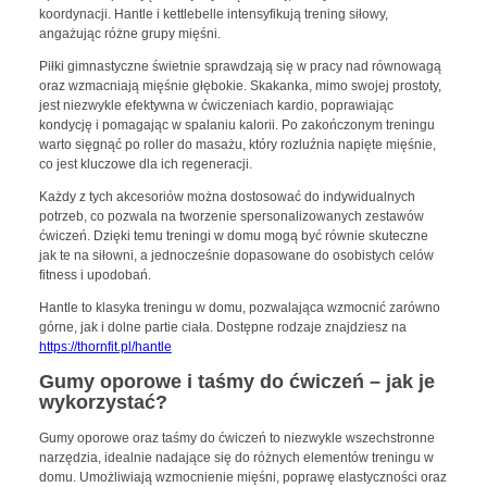
koordynacji. Hantle i kettlebelle intensyfikują trening siłowy,
angażując różne grupy mięśni.
Piłki gimnastyczne świetnie sprawdzają się w pracy nad równowagą
oraz wzmacniają mięśnie głębokie. Skakanka, mimo swojej prostoty,
jest niezwykle efektywna w ćwiczeniach kardio, poprawiając
kondycję i pomagając w spalaniu kalorii. Po zakończonym treningu
warto sięgnąć po roller do masażu, który rozluźnia napięte mięśnie,
co jest kluczowe dla ich regeneracji.
Każdy z tych akcesoriów można dostosować do indywidualnych
potrzeb, co pozwala na tworzenie spersonalizowanych zestawów
ćwiczeń. Dzięki temu treningi w domu mogą być równie skuteczne
jak te na siłowni, a jednocześnie dopasowane do osobistych celów
fitness i upodobań.
Hantle to klasyka treningu w domu, pozwalająca wzmocnić zarówno
górne, jak i dolne partie ciała. Dostępne rodzaje znajdziesz na
https://thornfit.pl/hantle
Gumy oporowe i taśmy do ćwiczeń – jak je
wykorzystać?
Gumy oporowe oraz taśmy do ćwiczeń to niezwykle wszechstronne
narzędzia, idealnie nadające się do różnych elementów treningu w
domu. Umożliwiają wzmocnienie mięśni, poprawę elastyczności oraz