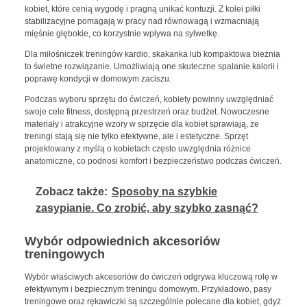
kobiet, które cenią wygodę i pragną unikać kontuzji. Z kolei piłki
stabilizacyjne pomagają w pracy nad równowagą i wzmacniają
mięśnie głębokie, co korzystnie wpływa na sylwetkę.
Dla miłośniczek treningów kardio, skakanka lub kompaktowa bieżnia
to świetne rozwiązanie. Umożliwiają one skuteczne spalanie kalorii i
poprawę kondycji w domowym zaciszu.
Podczas wyboru sprzętu do ćwiczeń, kobiety powinny uwzględniać
swoje cele fitness, dostępną przestrzeń oraz budżet. Nowoczesne
materiały i atrakcyjne wzory w sprzęcie dla kobiet sprawiają, że
treningi stają się nie tylko efektywne, ale i estetyczne. Sprzęt
projektowany z myślą o kobietach często uwzględnia różnice
anatomiczne, co podnosi komfort i bezpieczeństwo podczas ćwiczeń.
Zobacz także:
Sposoby na szybkie
zasypianie. Co zrobić, aby szybko zasnąć?
Wybór odpowiednich akcesoriów
treningowych
Wybór właściwych akcesoriów do ćwiczeń odgrywa kluczową rolę w
efektywnym i bezpiecznym treningu domowym. Przykładowo, pasy
treningowe oraz rękawiczki są szczególnie polecane dla kobiet, gdyż