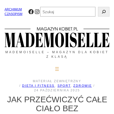
Przejdź
do
Szukaj
ARCHIWUM
Facebook
Instagram
treści
CZASOPISM
MADEMOISELLE – MAGAZYN DLA KOBIET
Z KLASĄ
MATERIAŁ ZEWNĘTRZNY
/
DIETA I FITNESS
, 
SPORT
, 
ZDROWIE
/
24 PAŹDZIERNIKA 2025
JAK PRZEĆWICZYĆ CAŁE
CIAŁO BEZ