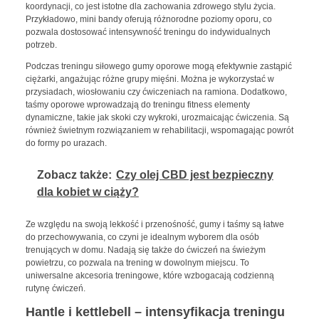
koordynacji, co jest istotne dla zachowania zdrowego stylu życia.
Przykładowo, mini bandy oferują różnorodne poziomy oporu, co
pozwala dostosować intensywność treningu do indywidualnych
potrzeb.
Podczas treningu siłowego gumy oporowe mogą efektywnie zastąpić
ciężarki, angażując różne grupy mięśni. Można je wykorzystać w
przysiadach, wiosłowaniu czy ćwiczeniach na ramiona. Dodatkowo,
taśmy oporowe wprowadzają do treningu fitness elementy
dynamiczne, takie jak skoki czy wykroki, urozmaicając ćwiczenia. Są
również świetnym rozwiązaniem w rehabilitacji, wspomagając powrót
do formy po urazach.
Zobacz także:
Czy olej CBD jest bezpieczny
dla kobiet w ciąży?
Ze względu na swoją lekkość i przenośność, gumy i taśmy są łatwe
do przechowywania, co czyni je idealnym wyborem dla osób
trenujących w domu. Nadają się także do ćwiczeń na świeżym
powietrzu, co pozwala na trening w dowolnym miejscu. To
uniwersalne akcesoria treningowe, które wzbogacają codzienną
rutynę ćwiczeń.
Hantle i kettlebell – intensyfikacja treningu