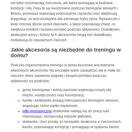
nie tylko urozmaicają ćwiczenia, ale także pomagają w budowie
kondycji i siły. Pasy te są nieodzowne podczas treningów siłowych i
fitness, ponieważ wspierają podnoszenie ciężarów oraz stabilizują
kręgosłup, co jest niezbędne dla zdrowego trybu życia. Rękawiczki z
kolei chronią dłonie przed otarciami, a także poprawiają chwyt, co
zwiększa komfort i bezpieczeństwo podczas aktywności. Dodatkowo,
atrakcyjne wzory i kolory tych akcesoriów mogą być dodatkową
motywacją do regularnych ćwiczeń.
Jakie akcesoria są niezbędne do treningu w
domu?
Podczas organizowania treningu w domu kluczowe jest dobranie
właściwych akcesoriów. Na początek warto zaopatrzyć się w matę do
ćwiczeń, która zapewnia wygodę i bezpieczeństwo podczas
aktywności na podłodze.
gumy treningowe i taśmy oporowe wspierają rozwój siły
mięśni, elastyczności oraz koordynacji,
hantle i kettlebelle dodają intensywności treningom siłowym,
angażując różne partie mięśniowe,
piłki gimnastyczne
doskonale nadają się do pracy nad
równowagą i wzmacniają mięśnie głębokie,
skakanka, choć prosta, to niezwykle skuteczna w ćwiczeniach
kardio, poprawiając kondycję i pomagając w spalaniu kalorii.