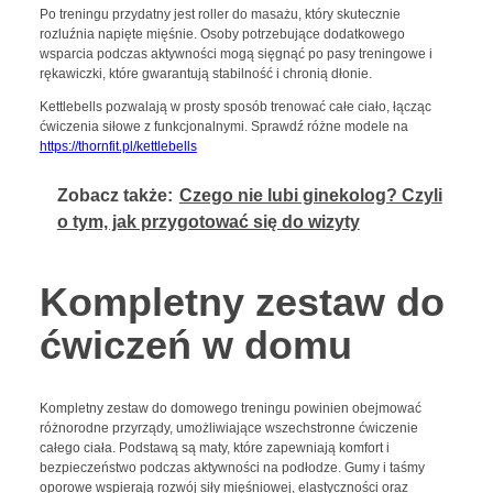
Po treningu przydatny jest roller do masażu, który skutecznie
rozluźnia napięte mięśnie. Osoby potrzebujące dodatkowego
wsparcia podczas aktywności mogą sięgnąć po pasy treningowe i
rękawiczki, które gwarantują stabilność i chronią dłonie.
Kettlebells pozwalają w prosty sposób trenować całe ciało, łącząc
ćwiczenia siłowe z funkcjonalnymi. Sprawdź różne modele na
https://thornfit.pl/kettlebells
Zobacz także:
Czego nie lubi ginekolog? Czyli
o tym, jak przygotować się do wizyty
Kompletny zestaw do
ćwiczeń w domu
Kompletny zestaw do domowego treningu powinien obejmować
różnorodne przyrządy, umożliwiające wszechstronne ćwiczenie
całego ciała. Podstawą są maty, które zapewniają komfort i
bezpieczeństwo podczas aktywności na podłodze. Gumy i taśmy
oporowe wspierają rozwój siły mięśniowej, elastyczności oraz