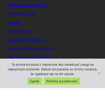
REDAKCJA / KONTAKT
REKLAMA WWW
SENNIK
KSIĘGA IMION
KAMIENIE I MINERAŁY
KOLOROWANKI DO DRUKU
ARCHIWUM CZASOPISM
Ta strona korzysta z ciasteczek aby świadczyć usługi na
REGULAMIN
najwyższym poziomie. Dalsze korzystanie ze strony oznacza,
że zgadzasz się na ich użycie.
REGULAMIN REKLAM
Zgoda
Polityka prywatności
MAPA SERWISU
© 2025 Magazynkobiet.pl