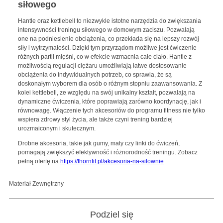
siłowego
Hantle oraz kettlebell to niezwykle istotne narzędzia do zwiększania
intensywności treningu siłowego w domowym zaciszu. Pozwalają
one na podniesienie obciążenia, co przekłada się na lepszy rozwój
siły i wytrzymałości. Dzięki tym przyrządom możliwe jest ćwiczenie
różnych partii mięśni, co w efekcie wzmacnia całe ciało. Hantle z
możliwością regulacji ciężaru umożliwiają łatwe dostosowanie
obciążenia do indywidualnych potrzeb, co sprawia, że są
doskonałym wyborem dla osób o różnym stopniu zaawansowania. Z
kolei kettlebell, ze względu na swój unikalny kształt, pozwalają na
dynamiczne ćwiczenia, które poprawiają zarówno koordynację, jak i
równowagę. Włączenie tych akcesoriów do programu fitness nie tylko
wspiera zdrowy styl życia, ale także czyni trening bardziej
urozmaiconym i skutecznym.
Drobne akcesoria, takie jak gumy, maty czy linki do ćwiczeń,
pomagają zwiększyć efektywność i różnorodność treningu. Zobacz
pełną ofertę na
https://thornfit.pl/akcesoria-na-silownie
Materiał Zewnętrzny
Podziel się