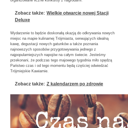
organizowane liczne konkursy z nagrodami.
Zobacz także:
Wielkie otwarcie nowej Stacji
Deluxe
Wydarzenie to będzie doskonałą okazją do odkrywania nowych
miejsc na mapie kulinarnej Trójmiasta, serwujących idealną
kawę, degustacji nowych gatunk
ów a tak
że poznania
najnowszych sposob
ów przygotowywania jednego z
najpopularniejszych napojów na ca
łym świecie. Jesteśmy
przekonani, że podczas tego majowego tygodnia miło spędzą
Państwo czas i od tego momentu będą częściej odwiedzać
Tr
ójmiejskie
K
awiarnie.
Zobacz także:
Z kalendarzem po zdrowie