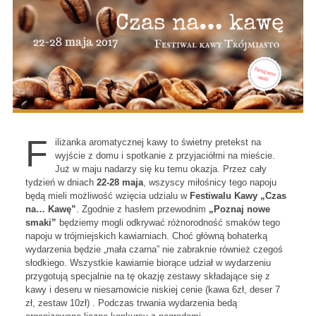
F
ili
żanka aromatycznej kawy to świetny pretekst na
wyjście z domu i spotkanie z przyjaci
ó
łmi na mieście.
Już w maju nadarzy się ku temu okazja. Przez cały
tydzień w dniach
22-28 maja
,
wszyscy miłośnicy tego napoju
będą mieli możliwość wzięcia udzialu w
Festiwalu Kawy „Czas
na… Kawę”
. Zgodnie z hasłem przewodnim
„Poznaj nowe
smaki”
będziemy mogli odkrywać r
ó
żnorodność smak
ów tego
napoju w
t
rójmiejskich kawiarniach. Cho
ć gł
ówn
ą bohaterką
wydarzenia będzie „mała czarna” nie zabraknie r
ównie
ż czegoś
słodkiego. Wszystkie kawiarnie biorące udział w wydarzeniu
przygotują specjalnie na tę okazję zestawy składające się z
kawy i deseru w niesamowicie niskiej cenie (kawa 6zł, deser 7
zł, zestaw 10zł) . Podczas trwania wydarzenia bedą