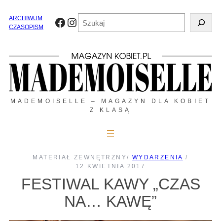
Przejdź
do
Szukaj
ARCHIWUM
Facebook
Instagram
treści
CZASOPISM
MADEMOISELLE – MAGAZYN DLA KOBIET
Z KLASĄ
MATERIAŁ ZEWNĘTRZNY
/
WYDARZENIA
/
12 KWIETNIA 2017
FESTIWAL KAWY „CZAS
NA… KAWĘ”