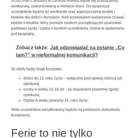
20:00, Plac Centralny w Centrum Riviera stanie się przestrzenią
wrotkarską, zaaranżowaną w klimacie disco. Do dyspozycji
uczestników będzie tor wrotkarski oraz wypożyczalnia wrotek i
kasków dla dzieci i dorosłych. Nad przebiegiem wydarzenia czuwać
będzie instruktor, który pomoże osobom początkującym opanować
podstawy jazdy i zadba o komfort uczestników. Udział w wydarzeniu
jest bezpłatny.
Zobacz także:
Jak odpowiadać na pytanie „Co
tam?” w nieformalnej komunikacji?
Ze strefy będą mogli korzystać:
dzieci do 13. roku życia – wyłącznie pod opieką rodzica lub
opiekuna,
osoby w wieku 13-16 lat – za okazaniem pisemnej zgody
opiekuna,
Osoby w wieku powyżej 16. roku życia.
Wiek uczestników weryfikowany będzie na podstawie dokumentu
tożsamości.
Ferie to nie tylko