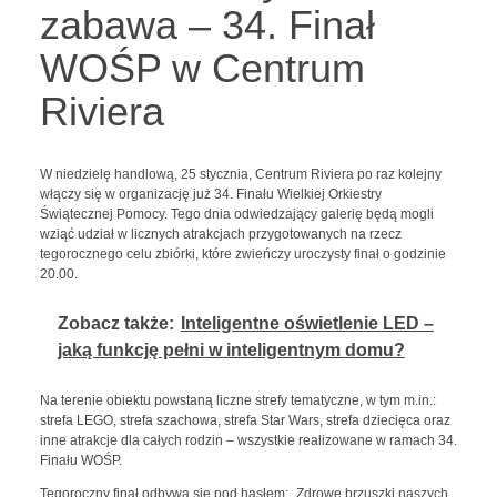
zabawa – 34. Finał
WOŚP w Centrum
Riviera
W niedzielę handlową, 25 stycznia, Centrum Riviera po raz kolejny
włączy się w organizację już 34. Finału Wielkiej Orkiestry
Świątecznej Pomocy. Tego dnia odwiedzający galerię będą mogli
wziąć udział w licznych atrakcjach przygotowanych na rzecz
tegorocznego celu zbiórki, które zwieńczy uroczysty finał o godzinie
20.00.
Zobacz także:
Inteligentne oświetlenie LED –
jaką funkcję pełni w inteligentnym domu?
Na terenie obiektu powstaną liczne strefy tematyczne, w tym m.in.:
strefa LEGO, strefa szachowa, strefa Star Wars, strefa dziecięca oraz
inne atrakcje dla całych rodzin – wszystkie realizowane w ramach 34.
Finału WOŚP.
Tegoroczny finał odbywa się pod hasłem: „Zdrowe brzuszki naszych