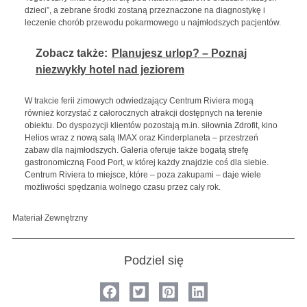
dzieci”, a zebrane środki zostaną przeznaczone na diagnostykę i
leczenie chorób przewodu pokarmowego u najmłodszych pacjentów.
Zobacz także:
Planujesz urlop? – Poznaj
niezwykły hotel nad jeziorem
W trakcie ferii zimowych odwiedzający Centrum Riviera mogą
również korzystać z całorocznych atrakcji dostępnych na terenie
obiektu. Do dyspozycji klientów pozostają m.in. siłownia Zdrofit, kino
Helios wraz z nową salą IMAX oraz Kinderplaneta – przestrzeń
zabaw dla najmłodszych. Galeria oferuje także bogatą strefę
gastronomiczną Food Port, w której każdy znajdzie coś dla siebie.
Centrum Riviera to miejsce, które – poza zakupami – daje wiele
możliwości spędzania wolnego czasu przez cały rok.
Materiał Zewnętrzny
Podziel się