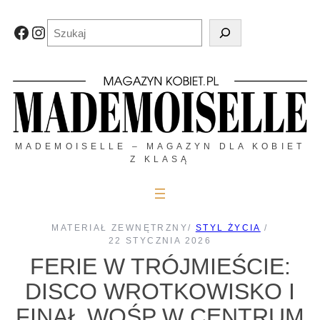
Przejdź
do
Szukaj
Facebook
Instagram
treści
MADEMOISELLE – MAGAZYN DLA KOBIET
Z KLASĄ
MATERIAŁ ZEWNĘTRZNY
/
STYL ŻYCIA
/
22 STYCZNIA 2026
FERIE W TRÓJMIEŚCIE:
DISCO WROTKOWISKO I
FINAŁ WOŚP W CENTRUM