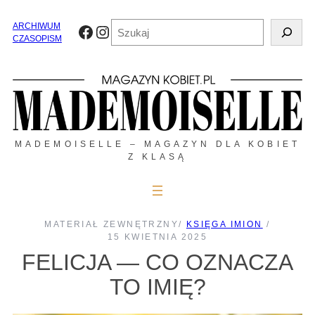
Przejdź
do
Szukaj
ARCHIWUM
Facebook
Instagram
treści
CZASOPISM
MADEMOISELLE – MAGAZYN DLA KOBIET
Z KLASĄ
MATERIAŁ ZEWNĘTRZNY
/
KSIĘGA IMION
/
15 KWIETNIA 2025
FELICJA — CO OZNACZA
TO IMIĘ?