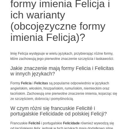
formy imienia Felicja i
ich warianty
(obcojęzyczne formy
imienia Felicja)?
Imię Felicja występuje w wielu językach, przybierając różne formy,
które zachowują jego pierwotne znaczenie szczęścia i łaskawości.
Jakie znaczenie mają formy Felicia i Felicitas
w innych językach?
Formy
Felicia
i
Felicitas
są popularne odpowiednio w językach
angielskim, włoskim, hiszpańskim, rumuńskim, niemieckim oraz
łacińskim. Zachowują one pierwotne znaczenie imienia, kojarząc się
ze szczęściem, dobrocią i pomyślnością.
W czym różni się francuskie Felicité i
portugalskie Felicidade od polskiej Felicji?
Francuskie
Felicité
i portugalskie
Felicidade
również wywodzą się
od łacińskiego
felix
, jednak w tych językach mają dodatkowo silne