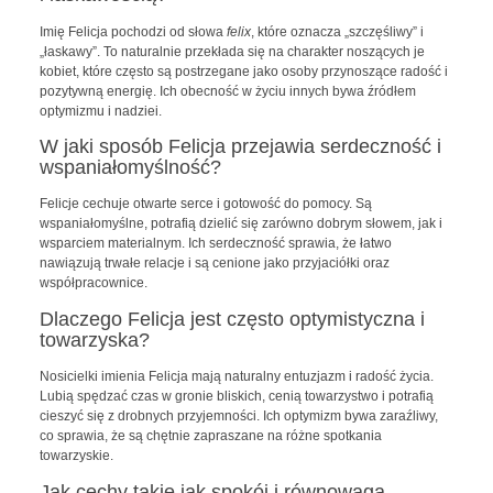
Imię Felicja pochodzi od słowa
felix
, które oznacza „szczęśliwy” i
„łaskawy”. To naturalnie przekłada się na charakter noszących je
kobiet, które często są postrzegane jako osoby przynoszące radość i
pozytywną energię. Ich obecność w życiu innych bywa źródłem
optymizmu i nadziei.
W jaki sposób Felicja przejawia serdeczność i
wspaniałomyślność?
Felicje cechuje otwarte serce i gotowość do pomocy. Są
wspaniałomyślne, potrafią dzielić się zarówno dobrym słowem, jak i
wsparciem materialnym. Ich serdeczność sprawia, że łatwo
nawiązują trwałe relacje i są cenione jako przyjaciółki oraz
współpracownice.
Dlaczego Felicja jest często optymistyczna i
towarzyska?
Nosicielki imienia Felicja mają naturalny entuzjazm i radość życia.
Lubią spędzać czas w gronie bliskich, cenią towarzystwo i potrafią
cieszyć się z drobnych przyjemności. Ich optymizm bywa zaraźliwy,
co sprawia, że są chętnie zapraszane na różne spotkania
towarzyskie.
Jak cechy takie jak spokój i równowaga