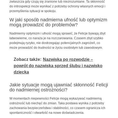
zwłaszcza gdy czują się zranione lub niezrozumiane. Ta skłonność
do introspekcji może wynikać z potrzeby ochrony własnych emocji i
przemyślenia sytuacji w spokoju.
W jaki sposób nadmierna ufność lub optymizm
mogą prowadzić do problemów?
Nadmierny optymizm i ufność mogą sprawić, że Felicje bywają zbyt
łatwowierne, co naraża je na rozczarowania. Czasem zbyt szybko
podejmują ryzyko, nie dostrzegając potencjalnych zagrożeń, co
może prowadzić do trudności w życiu osobistym lub zawodowym.
Zobacz także:
Nazwiska po rozwodzie –
powrót do nazwiska sprzed ślubu i nazwisko
dziecka
Jakie sytuacje mogą ujawniać skłonność Felicji
do nadmiernej ostrożności?
W momentach niepewności Felicje mogą wykazywać nadmierną
ostrożność lub niechęć do zmian. Taka postawa wynika z potrzeby
zachowania bezpieczeństwa i stabilności, co czasem ogranicza ich
spontaniczność i otwartość na nowe doświadczenia.