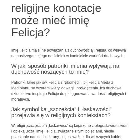
religijne konotacje
może mieć imię
Felicja?
Imię Felicja ma silne powiązania z duchowością i religią, co wpływa
na postrzeganie jego nosicielek w kontekście wartości duchowych.
W jaki sposób patronki imienia wpływają na
duchowość noszących to imię?
Patronki, takie jak św. Felicja z Nikomedii i bł. Felicja Meda z
Mediolanu, są wzorem wiary, odwagi i poświęcenia. Ich duchowe
dziedzictwo inspiruje Felicje do pielęgnowania wartości religijnych i
moralnych.
Jak symbolika „szczęścia” i „łaskawości”
przejawia się w religijnych kontekstach?
W religii „szczęście” i „łaskawość” są kojarzone z błogosławieństwem
i opieką Bożą. Imię Felicja, związane z tymi pojęciami, niesie
przesłanie nadziei i ochrony, co jest ważne dla wierzących kobiet