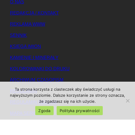
O NAS
REDAKCJA / KONTAKT
REKLAMA WWW
SENNIK
KSIĘGA IMION
KAMIENIE I MINERAŁY
KOLOROWANKI DO DRUKU
ARCHIWUM CZASOPISM
Ta strona korzysta z ciasteczek aby świadczyć usługi na
REGULAMIN
najwyższym poziomie. Dalsze korzystanie ze strony oznacza,
że zgadzasz się na ich użycie.
REGULAMIN REKLAM
Zgoda
Polityka prywatności
MAPA SERWISU
© 2025 Magazynkobiet.pl