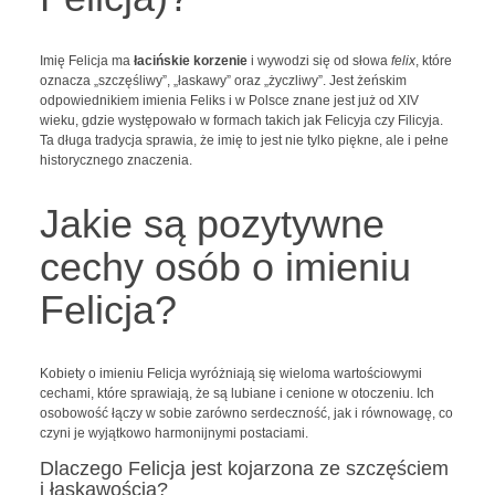
Imię Felicja ma
łacińskie korzenie
i wywodzi się od słowa
felix
, które
oznacza „szczęśliwy”, „łaskawy” oraz „życzliwy”. Jest żeńskim
odpowiednikiem imienia Feliks i w Polsce znane jest już od XIV
wieku, gdzie występowało w formach takich jak Felicyja czy Filicyja.
Ta długa tradycja sprawia, że imię to jest nie tylko piękne, ale i pełne
historycznego znaczenia.
Jakie są pozytywne
cechy osób o imieniu
Felicja?
Kobiety o imieniu Felicja wyróżniają się wieloma wartościowymi
cechami, które sprawiają, że są lubiane i cenione w otoczeniu. Ich
osobowość łączy w sobie zarówno serdeczność, jak i równowagę, co
czyni je wyjątkowo harmonijnymi postaciami.
Dlaczego Felicja jest kojarzona ze szczęściem
i łaskawością?