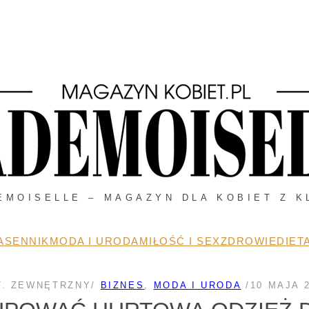
EMOISELLE – MAGAZYN DLA KOBIET Z K
A
SENNIK
MODA I URODA
MIŁOŚĆ I SEX
ZDROWIE
DIETA
T. ZEWNĘTRZNY
/
BIZNES
, 
MODA I URODA
/
10 MAJA 