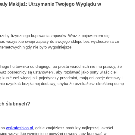
wały Makijaż: Utrzymanie Twojego Wyglądu w
trzeby fizycznego kupowania zapasów. Wraz z pojawieniem się
wać wszystkie swoje zapasy do swojego sklepu bez wychodzenia ze
nternetowych nigdy nie było wygodniejsze.
nego hurtownika od drugiego; po prostu wśród nich nie ma prawdy, że
waż pośrednicy są ustanowieni, aby rozdawać jako porty właścicieli
 kupić coś więcej niż pojedynczy przedmiot, mają oni opcje dostawy i
nie uzyskać bezpłatnej dostawy, chyba że przekażesz określoną sumę
ch ślubnych?
j na
wolkafashion.pl
, gdzie znajdziesz produkty najlepszej jakości.
 więc wszystkie wymienione powyżej powody, aby kupować w