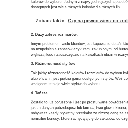
kolorów do wyboru. Jednym z najwygodniejszych sposobów 
dostępnych jest wiele różnych kolorów dla różnych linii.
Zobacz także:
Czy na pewno wiesz co zrob
2. Duży zakres rozmiarów:
Innym problemem wielu klientów jest kupowanie ubrań, któ
na uzupełnienie zapasów artykułami zakupionymi od hurt
większą ilość i zaoszczędzić na kawałkach ubrań w różny
3. Różnorodność stylów:
Tak jakby różnorodność kolorów i rozmiarów do wyboru by
ulubieńcami, jest piękna gama dostępnych stylów. Weź coś
względem istnieje wiele stylów do wyboru.
4. Tańsze:
Zostało to już poruszone i jest po prostu warte powtórzen
jakich danych potrzebujesz lub kim są Twoi główni klienci
nabywasz każdy prywatny przedmiot za niższą cenę za sz
normalne bonusy, które zachęcają cię do zakupów, co cz