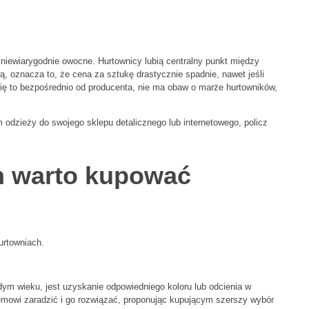
iewiarygodnie owocne. Hurtownicy lubią centralny punkt między
 oznacza to, że cena za sztukę drastycznie spadnie, nawet jeśli
ię to bezpośrednio od producenta, nie ma obaw o marże hurtowników,
dzieży do swojego sklepu detalicznego lub internetowego, policz
h warto kupować
urtowniach.
ym wieku, jest uzyskanie odpowiedniego koloru lub odcienia w
emowi zaradzić i go rozwiązać, proponując kupującym szerszy wybór