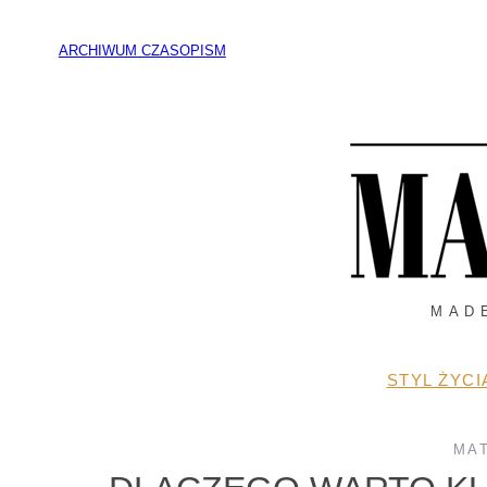
Przejdź
do
ARCHIWUM CZASOPISM
treści
MAD
STYL ŻYCI
MA