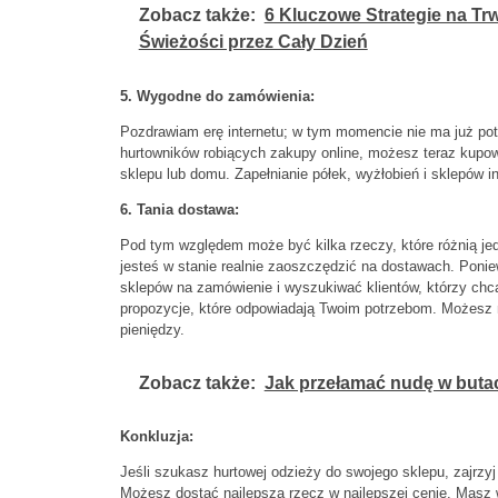
Zobacz także:
6 Kluczowe Strategie na Tr
Świeżości przez Cały Dzień
5. Wygodne do zamówienia:
Pozdrawiam erę internetu; w tym momencie nie ma już po
hurtowników robiących zakupy online, możesz teraz kupo
sklepu lub domu. Zapełnianie półek, wyżłobień i sklepów i
6. Tania dostawa:
Pod tym względem może być kilka rzeczy, które różnią jed
jesteś w stanie realnie zaoszczędzić na dostawach. Ponie
sklepów na zamówienie i wyszukiwać klientów, którzy chcą
propozycje, które odpowiadają Twoim potrzebom. Możesz 
pieniędzy.
Zobacz także:
Jak przełamać nudę w buta
Konkluzja:
Jeśli szukasz hurtowej odzieży do swojego sklepu, zajrzy
Możesz dostać najlepszą rzecz w najlepszej cenie. Masz