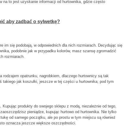
na to jest uzyskanie informacji od hurtownika, gdzie często
ić aby zadbać o sylwetkę?
re im się podobają, w odpowiednich dla nich rozmiarach. Decydując się
ownika, podobnie jak w przypadku kolorów, masz szansę zgromadzić
ch rozmiarach.
ła rodzajem opatrunku, nagrobkiem, dlaczego hurtownicy są tak
 takiego jak koszulki, jeszcze w tej części u hurtownika; pod tym
ia. Kupując produkty do swojego sklepu z modą, niezależnie od tego,
, zaoszczędzisz pieniądze, kupując hurtowo od hurtownika. Nie tylko
tukę od samego początku, ale po prostu w tym miejscu są również
ęsto oznacza jeszcze większe oszczędności.