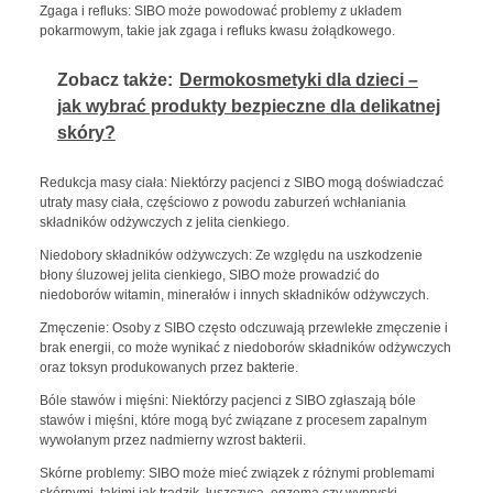
Zgaga i refluks: SIBO może powodować problemy z układem
pokarmowym, takie jak zgaga i refluks kwasu żołądkowego.
Zobacz także:
Dermokosmetyki dla dzieci –
jak wybrać produkty bezpieczne dla delikatnej
skóry?
Redukcja masy ciała: Niektórzy pacjenci z SIBO mogą doświadczać
utraty masy ciała, częściowo z powodu zaburzeń wchłaniania
składników odżywczych z jelita cienkiego.
Niedobory składników odżywczych: Ze względu na uszkodzenie
błony śluzowej jelita cienkiego, SIBO może prowadzić do
niedoborów witamin, minerałów i innych składników odżywczych.
Zmęczenie: Osoby z SIBO często odczuwają przewlekłe zmęczenie i
brak energii, co może wynikać z niedoborów składników odżywczych
oraz toksyn produkowanych przez bakterie.
Bóle stawów i mięśni: Niektórzy pacjenci z SIBO zgłaszają bóle
stawów i mięśni, które mogą być związane z procesem zapalnym
wywołanym przez nadmierny wzrost bakterii.
Skórne problemy: SIBO może mieć związek z różnymi problemami
skórnymi, takimi jak trądzik, łuszczyca, egzema czy wypryski.