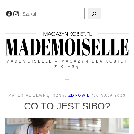
Przejdź
do
Szukaj
Facebook
Instagram
treści
MADEMOISELLE – MAGAZYN DLA KOBIET
Z KLASĄ
MATERIAŁ ZEWNĘTRZNY
/
ZDROWIE
/
30 MAJA 2023
CO TO JEST SIBO?