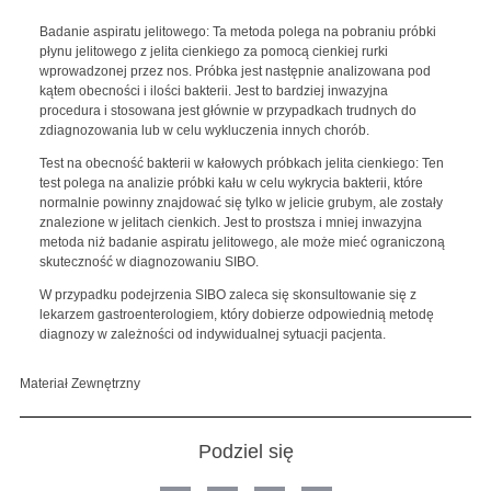
Badanie aspiratu jelitowego: Ta metoda polega na pobraniu próbki
płynu jelitowego z jelita cienkiego za pomocą cienkiej rurki
wprowadzonej przez nos. Próbka jest następnie analizowana pod
kątem obecności i ilości bakterii. Jest to bardziej inwazyjna
procedura i stosowana jest głównie w przypadkach trudnych do
zdiagnozowania lub w celu wykluczenia innych chorób.
Test na obecność bakterii w kałowych próbkach jelita cienkiego: Ten
test polega na analizie próbki kału w celu wykrycia bakterii, które
normalnie powinny znajdować się tylko w jelicie grubym, ale zostały
znalezione w jelitach cienkich. Jest to prostsza i mniej inwazyjna
metoda niż badanie aspiratu jelitowego, ale może mieć ograniczoną
skuteczność w diagnozowaniu SIBO.
W przypadku podejrzenia SIBO zaleca się skonsultowanie się z
lekarzem gastroenterologiem, który dobierze odpowiednią metodę
diagnozy w zależności od indywidualnej sytuacji pacjenta.
Materiał Zewnętrzny
Podziel się