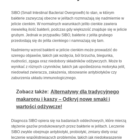
SIBO (Small Intestinal Bacterial Overgrowth) to stan, w którym
bakterie zazwyczaj obecne w jelitach rozmnażają się nadmiernie w
jelicie cienkim. W normalnych warunkach jelito cienkie zawiera
niewielką ilość bakterii, podczas gdy większość znajduje się w jelicie
grubym. Jednak w przypadku SIBO, bakterie z jelita grubego
przedostają się do jelita cienkiego i namnażają się tam.
Nadmierny wzrost bakterii w jelicie cienkim może prowadzić do
szeregu objawów, takich jak wzdęcia, ból brzucha, biegunka,
nudności, zgaga oraz niedobory składników odżywczych. Może to
wynikać z różnych czynników, takich jak upośledzona motoryka jelit,
niedowład zwieracza, zakażenia, stosowanie antybiotyków czy
zaburzenia układu immunologicznego.
Zobacz także:
Alternatywy dla tradycyjnego
makaronu i kaszy – Odkryj nowe smaki i
wartości odżywcze!
Diagnoza SIBO opiera się na badaniach oddechowych, które mierzą
stężenie gazów produkowanych przez bakterie w jelitach. Leczenie
SIBO zwykle obejmuje antybiotyki, probiotyki, zmiany diety oraz
leczenie współistniejących problemów, takich jak niedokwaszenie