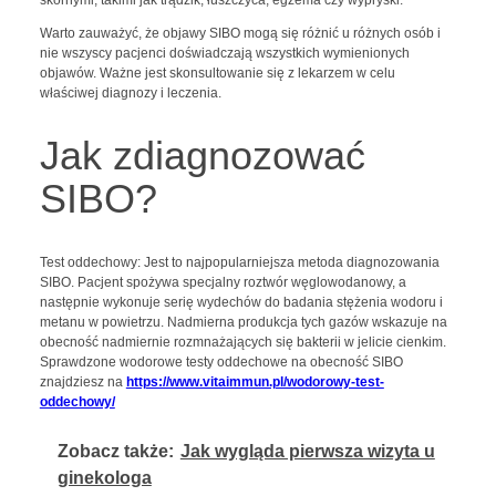
Warto zauważyć, że objawy SIBO mogą się różnić u różnych osób i
nie wszyscy pacjenci doświadczają wszystkich wymienionych
objawów. Ważne jest skonsultowanie się z lekarzem w celu
właściwej diagnozy i leczenia.
Jak zdiagnozować
SIBO?
Test oddechowy: Jest to najpopularniejsza metoda diagnozowania
SIBO. Pacjent spożywa specjalny roztwór węglowodanowy, a
następnie wykonuje serię wydechów do badania stężenia wodoru i
metanu w powietrzu. Nadmierna produkcja tych gazów wskazuje na
obecność nadmiernie rozmnażających się bakterii w jelicie cienkim.
Sprawdzone wodorowe testy oddechowe na obecność SIBO
znajdziesz na
https://www.vitaimmun.pl/wodorowy-test-
oddechowy/
Zobacz także:
Jak wygląda pierwsza wizyta u
ginekologa