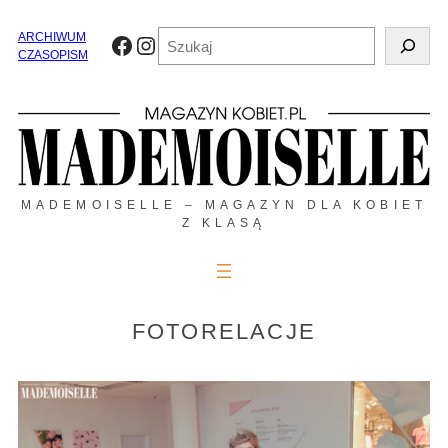
Przejdź
do
Szukaj
ARCHIWUM
Facebook
Instagram
treści
CZASOPISM
MADEMOISELLE – MAGAZYN DLA KOBIET
Z KLASĄ
FOTORELACJE