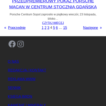
PRZEDPREMIEROWY POKAZ PORSCHE
MACAN W CENTRUM STOCZNIA GDAŃSKA
Porsche Centrum Sopot zaprosiło w piątkowy wieczór, 23 listopada,
blisko…
CZYTAJ WIĘCEJ
«
Poprzednie
1
2
3
4
5
6
…
15
Następne
»
Facebook
Instagram
O NAS
REDAKCJA / KONTAKT
REKLAMA WWW
SENNIK
KSIĘGA IMION
KAMIENIE I MINERAŁY