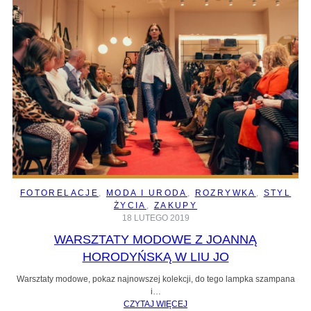
FOTORELACJE
, 
MODA I URODA
, 
ROZRYWKA
, 
STYL
ŻYCIA
, 
ZAKUPY
18 LUTEGO 2019
WARSZTATY MODOWE Z JOANNĄ
HORODYŃSKĄ W LIU JO
Warsztaty modowe, pokaz najnowszej kolekcji, do tego lampka szampana
i…
CZYTAJ WIĘCEJ