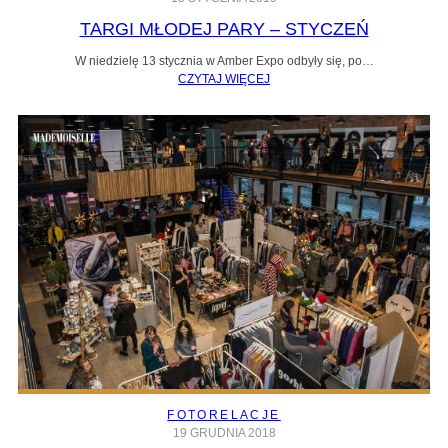
TARGI MŁODEJ PARY – STYCZEŃ
W niedzielę 13 stycznia w Amber Expo odbyły się, po…
CZYTAJ WIĘCEJ
FOTORELACJE
19 GRUDNIA 2018