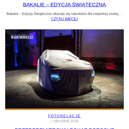
BAKALIE – EDYCJA ŚWIĄTECZNA
Bakalie – Edycja Świąteczna okazały się ratunkiem dla niejednej osoby,…
CZYTAJ WIĘCEJ
FOTORELACJE
7 GRUDNIA 2018