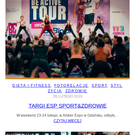
DIETA I FITNESS
, 
FOTORELACJE
, 
SPORT
, 
STYL
ŻYCIA
, 
ZDROWIE
26 LUTEGO 2019
TARGI ESP SPORT&ZDROWIE
W weekend 23-24 lutego, w Amber Expo w Gdańsku, odbyły…
CZYTAJ WIĘCEJ