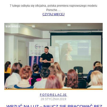
7 lutego odbyła się oficjalna, polska premiera najnowszego modelu
Porsche.…
CZYTAJ WIĘCEJ
FOTORELACJE
28 STYCZNIA 2019
„WRZUĆ NA LUZ – NAUCZ SIĘ PRACOWAĆ BEZ