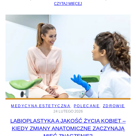
CZYTAJ WIĘCEJ
MEDYCYNA ESTETYCZNA
, 
POLECANE
, 
ZDROWIE
24 LUTEGO 2026
LABIOPLASTYKA A JAKOŚĆ ŻYCIA KOBIET –
KIEDY ZMIANY ANATOMICZNE ZACZYNAJĄ
MIEĆ ZNACZENIE?