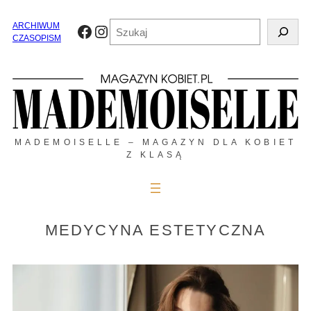
Przejdź
do
Szukaj
ARCHIWUM
Facebook
Instagram
treści
CZASOPISM
MADEMOISELLE – MAGAZYN DLA KOBIET
Z KLASĄ
MEDYCYNA ESTETYCZNA