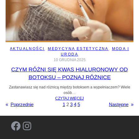
AKTUALNOŚCI
, 
MEDYCYNA ESTETYCZNA
, 
MODA I
URODA
10 GRUDNIA 2025
CZYM RÓŻNI SIĘ KWAS HIALURONOWY OD
BOTOKSU – POZNAJ RÓŻNICE
Zastanawiasz się nad różnicą między botoksem a wypełniaczem? Wiele
osób…
CZYTAJ WIĘCEJ
«
Poprzednie
1
2
3
4
5
Następne
»
Facebook
Instagram