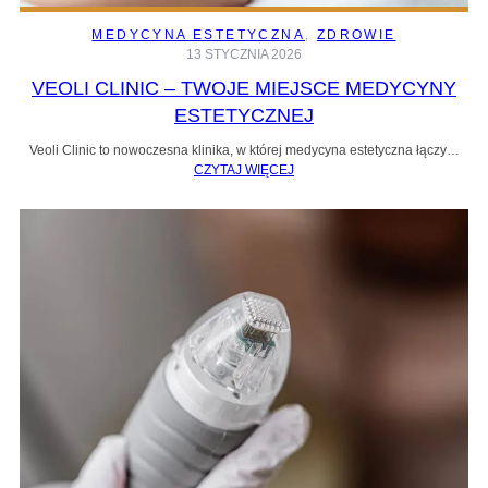
MEDYCYNA ESTETYCZNA
, 
ZDROWIE
13 STYCZNIA 2026
VEOLI CLINIC – TWOJE MIEJSCE MEDYCYNY
ESTETYCZNEJ
Veoli Clinic to nowoczesna klinika, w której medycyna estetyczna łączy…
CZYTAJ WIĘCEJ