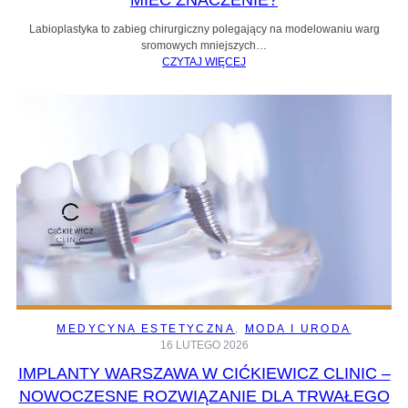
Labioplastyka to zabieg chirurgiczny polegający na modelowaniu warg
sromowych mniejszych…
CZYTAJ WIĘCEJ
MEDYCYNA ESTETYCZNA
, 
MODA I URODA
16 LUTEGO 2026
IMPLANTY WARSZAWA W CIĆKIEWICZ CLINIC –
NOWOCZESNE ROZWIĄZANIE DLA TRWAŁEGO