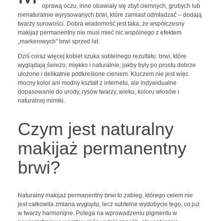
oprawą oczu, inne obawiały się zbyt ciemnych, grubych lub
nienaturalnie wyrysowanych brwi, które zamiast odmładzać – dodają
twarzy surowości. Dobra wiadomość jest taka, że współczesny
makijaż permanentny nie musi mieć nic wspólnego z efektem
„markerowych” brwi sprzed lat.
Dziś coraz więcej kobiet szuka subtelnego rezultatu: brwi, które
wyglądają świeżo, miękko i naturalnie, jakby były po prostu dobrze
ułożone i delikatnie podkreślone cieniem. Kluczem nie jest więc
mocny kolor ani modny kształt z internetu, ale indywidualne
dopasowanie do urody, rysów twarzy, wieku, koloru włosów i
naturalnej mimiki.
Czym jest naturalny
makijaż permanentny
brwi?
Naturalny makijaż permanentny brwi to zabieg, którego celem nie
jest całkowita zmiana wyglądu, lecz subtelne wydobycie tego, co już
w twarzy harmonijne. Polega na wprowadzeniu pigmentu w