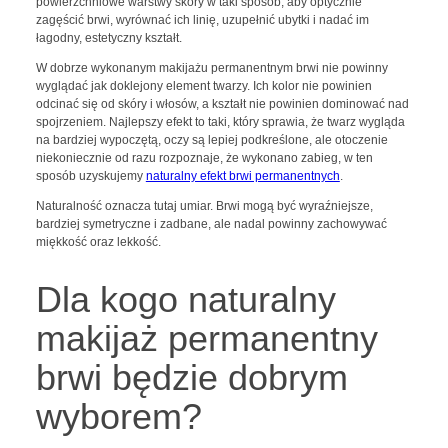
powierzchniowe warstwy skóry w taki sposób, aby optycznie
zagęścić brwi, wyrównać ich linię, uzupełnić ubytki i nadać im
łagodny, estetyczny kształt.
W dobrze wykonanym makijażu permanentnym brwi nie powinny
wyglądać jak doklejony element twarzy. Ich kolor nie powinien
odcinać się od skóry i włosów, a kształt nie powinien dominować nad
spojrzeniem. Najlepszy efekt to taki, który sprawia, że twarz wygląda
na bardziej wypoczętą, oczy są lepiej podkreślone, ale otoczenie
niekoniecznie od razu rozpoznaje, że wykonano zabieg, w ten
sposób uzyskujemy
naturalny efekt brwi permanentnych
.
Naturalność oznacza tutaj umiar. Brwi mogą być wyraźniejsze,
bardziej symetryczne i zadbane, ale nadal powinny zachowywać
miękkość oraz lekkość.
Dla kogo naturalny
makijaż permanentny
brwi będzie dobrym
wyborem?