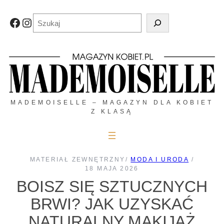
Przejdź
do
Szukaj
Facebook
Instagram
treści
MADEMOISELLE – MAGAZYN DLA KOBIET
Z KLASĄ
MATERIAŁ ZEWNĘTRZNY
/
MODA I URODA
/
18 MAJA 2026
BOISZ SIĘ SZTUCZNYCH
BRWI? JAK UZYSKAĆ
NATURALNY MAKIJAŻ