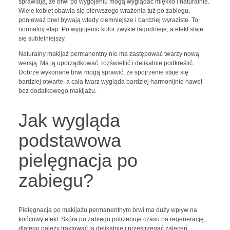
sprawiają, że brwi po wygojeniu mogą wyglądać miękko i naturalnie.
Wiele kobiet obawia się pierwszego wrażenia tuż po zabiegu,
ponieważ brwi bywają wtedy ciemniejsze i bardziej wyraziste. To
normalny etap. Po wygojeniu kolor zwykle łagodnieje, a efekt staje
się subtelniejszy.
Naturalny makijaż permanentny nie ma zastępować twarzy nową
wersją. Ma ją uporządkować, rozświetlić i delikatnie podkreślić.
Dobrze wykonane brwi mogą sprawić, że spojrzenie staje się
bardziej otwarte, a cała twarz wygląda bardziej harmonijnie nawet
bez dodatkowego makijażu.
Jak wygląda
podstawowa
pielęgnacja po
zabiegu?
Pielęgnacja po makijażu permanentnym brwi ma duży wpływ na
końcowy efekt. Skóra po zabiegu potrzebuje czasu na regenerację,
dlatego należy traktować ją delikatnie i przestrzegać zaleceń