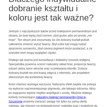
dobranie kształtu i
koloru jest tak ważne?
Jednym z najczęstszych lęków przed makijażem permanentnym jest
obawa, że brwi będą zbyt ciemne, zbyt grube albo po prostu „nie
moje”. Ten strach jest zrozumiały, bo źle dobrany kształt potrafi
całkowicie zmienić wyraz twarzy. Zbyt ostre łuki mogą nadać
spojrzeniu surowości, zbyt ciemny pigment może postarzać, a za
szerokie brwi mogą wyglądać ciężko.
Dlatego tak ważna jest konsultacja i dokładny rysunek wstępny.
Specjalistka powinna ocenić naturalny układ brwi, proporcje twarzy,
odcień skóry, kolor włosów oraz oczekiwania klientki. Dobrze
dobrany kształt nie jest kopią zdjęcia z internetu, ale projektem
stworzonym dla konkretnej twarzy.
Kolor również wymaga wyczucia. Naturalny efekt zwykle nie polega
na wyborze najciemniejszego pigmentu, ale takiego odcienia, który
po wygojeniu będzie miękko współgrał z urodą. Właśnie dlatego
kobiety rozważające
naturalny makijaż permanentny brwi w
Szczecinie
powinny zwracać uwagę nie tylko na samą ofertę
zabiegu, ale również na doświadczenie, estetykę prac i podejście do