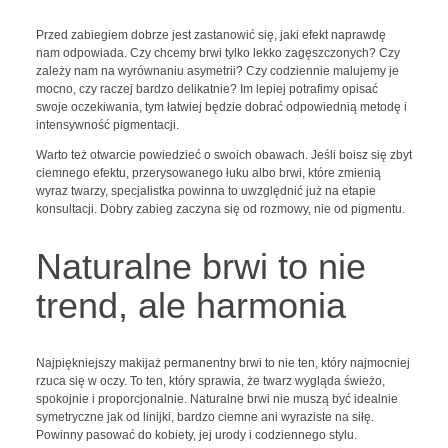
Przed zabiegiem dobrze jest zastanowić się, jaki efekt naprawdę
nam odpowiada. Czy chcemy brwi tylko lekko zagęszczonych? Czy
zależy nam na wyrównaniu asymetrii? Czy codziennie malujemy je
mocno, czy raczej bardzo delikatnie? Im lepiej potrafimy opisać
swoje oczekiwania, tym łatwiej będzie dobrać odpowiednią metodę i
intensywność pigmentacji.
Warto też otwarcie powiedzieć o swoich obawach. Jeśli boisz się zbyt
ciemnego efektu, przerysowanego łuku albo brwi, które zmienią
wyraz twarzy, specjalistka powinna to uwzględnić już na etapie
konsultacji. Dobry zabieg zaczyna się od rozmowy, nie od pigmentu.
Naturalne brwi to nie
trend, ale harmonia
Najpiękniejszy makijaż permanentny brwi to nie ten, który najmocniej
rzuca się w oczy. To ten, który sprawia, że twarz wygląda świeżo,
spokojnie i proporcjonalnie. Naturalne brwi nie muszą być idealnie
symetryczne jak od linijki, bardzo ciemne ani wyraziste na siłę.
Powinny pasować do kobiety, jej urody i codziennego stylu.