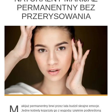
PERMANENTNY BEZ
PRZERYSOWANIA
M
akijaż permanentny brwi przez lata budził skrajne emocje.
Jedne kobiety kojarzyły go z wygodą i pięknie podkreśloną