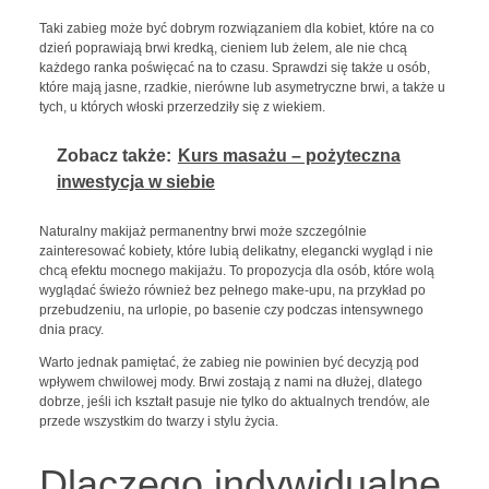
Taki zabieg może być dobrym rozwiązaniem dla kobiet, które na co
dzień poprawiają brwi kredką, cieniem lub żelem, ale nie chcą
każdego ranka poświęcać na to czasu. Sprawdzi się także u osób,
które mają jasne, rzadkie, nierówne lub asymetryczne brwi, a także u
tych, u których włoski przerzedziły się z wiekiem.
Zobacz także:
Kurs masażu – pożyteczna
inwestycja w siebie
Naturalny makijaż permanentny brwi może szczególnie
zainteresować kobiety, które lubią delikatny, elegancki wygląd i nie
chcą efektu mocnego makijażu. To propozycja dla osób, które wolą
wyglądać świeżo również bez pełnego make-upu, na przykład po
przebudzeniu, na urlopie, po basenie czy podczas intensywnego
dnia pracy.
Warto jednak pamiętać, że zabieg nie powinien być decyzją pod
wpływem chwilowej mody. Brwi zostają z nami na dłużej, dlatego
dobrze, jeśli ich kształt pasuje nie tylko do aktualnych trendów, ale
przede wszystkim do twarzy i stylu życia.
Dlaczego indywidualne