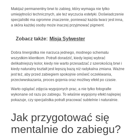
Makijaż permanentny brwi to zabieg, który wymaga nie tylko
umiejętności technicznych, ale też wyczucia estetyki. Doświadczenie
specjalistki ma ogromne znaczenie, ponieważ każda twarz jest inna,
a skóra każdej osoby może inaczej przyjmować pigment.
Zobacz także:
Misja Sylwester
Dobra linergistka nie narzuca jednego, modnego schematu
wszystkim klientkom. Potrafi doradzić, kiedy lepiej wybrać
delikatniejszy kolor, kiedy nie warto przesadzać z szerokością brwi i
kiedy naturalny kształt jest lepszą bazą niż radykalna zmiana. Ważne
jest też, aby przed zabiegiem spokojnie omówić oczekiwania,
przeciwwskazania, proces gojenia oraz możliwy efekt po czasie.
Warto oglądać zdjęcia wygojonych prac, a nie tylko fotografie
wykonane od razu po zabiegu. To właśnie wygojony efekt najlepiej
pokazuje, czy specjalistka potrafi pracować subtelnie i naturalnie.
Jak przygotować się
mentalnie do zabiegu?