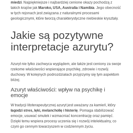
miedzi
. Najpiękniejsze i najbardziej cenione okazy pochodzą z
takich krajów jak
Maroko, USA, Australia i Namibia
. Jego obecność
w tych rejonach jest związana z naturalnymi procesami
geologicznymi, które tworzą charakterystyczne niebieskie kryształy.
Jakie są pozytywne
interpretacje azurytu?
Azuryt nie tylko zachwyca wyglądem, ale także jest ceniony za swoje
rzekome właściwości wspierające psychikę, zdrowie i rozwój
duchowy. W kolejnych podrozdziałach przyjrzymy się tym aspektom
bliżej.
Azuryt właściwości: wpływ na psychikę i
emocje
W tradycji litoterapeutycznej azuryt jest uważany za kamień, który
łagodzi stres, lęki, melancholię i histerię
. Pomaga stabilizować
emocje, usuwać smutek i wzmacniać koncentrację oraz pamięć.
Dzięki temu wspiera procesy uczenia się i rozwój intelektualny, co
czyni go cennym towarzyszem w codziennym życiu.