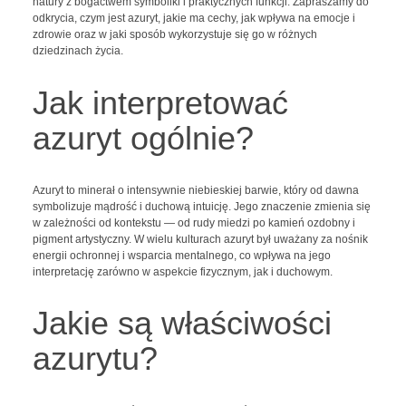
natury z bogactwem symboliki i praktycznych funkcji. Zapraszamy do
odkrycia, czym jest azuryt, jakie ma cechy, jak wpływa na emocje i
zdrowie oraz w jaki sposób wykorzystuje się go w różnych
dziedzinach życia.
Jak interpretować
azuryt ogólnie?
Azuryt to minerał o intensywnie niebieskiej barwie, który od dawna
symbolizuje mądrość i duchową intuicję. Jego znaczenie zmienia się
w zależności od kontekstu — od rudy miedzi po kamień ozdobny i
pigment artystyczny. W wielu kulturach azuryt był uważany za nośnik
energii ochronnej i wsparcia mentalnego, co wpływa na jego
interpretację zarówno w aspekcie fizycznym, jak i duchowym.
Jakie są właściwości
azurytu?