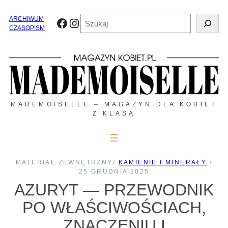
Przejdź
do
Szukaj
ARCHIWUM
Facebook
Instagram
treści
CZASOPISM
MADEMOISELLE – MAGAZYN DLA KOBIET
Z KLASĄ
MATERIAŁ ZEWNĘTRZNY
/
KAMIENIE I MINERAŁY
/
25 GRUDNIA 2025
AZURYT — PRZEWODNIK
PO WŁAŚCIWOŚCIACH,
ZNACZENIU I