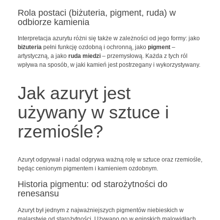
Rola postaci (biżuteria, pigment, ruda) w
odbiorze kamienia
Interpretacja azurytu różni się także w zależności od jego formy: jako
biżuteria
pełni funkcję ozdobną i ochronną, jako
pigment
–
artystyczną, a jako
ruda miedzi
– przemysłową. Każda z tych ról
wpływa na sposób, w jaki kamień jest postrzegany i wykorzystywany.
Jak azuryt jest
używany w sztuce i
rzemiośle?
Azuryt odgrywał i nadal odgrywa ważną rolę w sztuce oraz rzemiośle,
będąc cenionym pigmentem i kamieniem ozdobnym.
Historia pigmentu: od starożytności do
renesansu
Azuryt był jednym z najważniejszych pigmentów niebieskich w
malarstwie od starożytności. Używano go w egipskich malowidłach