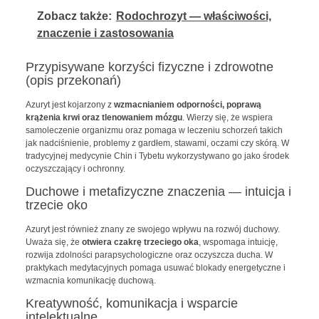
Zobacz także:
Rodochrozyt — właściwości,
znaczenie i zastosowania
Przypisywane korzyści fizyczne i zdrowotne
(opis przekonań)
Azuryt jest kojarzony z
wzmacnianiem odporności, poprawą
krążenia krwi oraz tlenowaniem mózgu
. Wierzy się, że wspiera
samoleczenie organizmu oraz pomaga w leczeniu schorzeń takich
jak nadciśnienie, problemy z gardłem, stawami, oczami czy skórą. W
tradycyjnej medycynie Chin i Tybetu wykorzystywano go jako środek
oczyszczający i ochronny.
Duchowe i metafizyczne znaczenia — intuicja i
trzecie oko
Azuryt jest również znany ze swojego wpływu na rozwój duchowy.
Uważa się, że
otwiera czakrę trzeciego oka
, wspomaga intuicję,
rozwija zdolności parapsychologiczne oraz oczyszcza ducha. W
praktykach medytacyjnych pomaga usuwać blokady energetyczne i
wzmacnia komunikację duchową.
Kreatywność, komunikacja i wsparcie
intelektualne