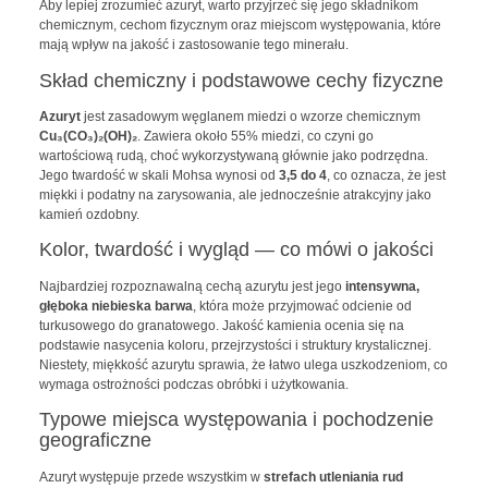
Aby lepiej zrozumieć azuryt, warto przyjrzeć się jego składnikom
chemicznym, cechom fizycznym oraz miejscom występowania, które
mają wpływ na jakość i zastosowanie tego minerału.
Skład chemiczny i podstawowe cechy fizyczne
Azuryt
jest zasadowym węglanem miedzi o wzorze chemicznym
Cu₃(CO₃)₂(OH)₂
. Zawiera około 55% miedzi, co czyni go
wartościową rudą, choć wykorzystywaną głównie jako podrzędna.
Jego twardość w skali Mohsa wynosi od
3,5 do 4
, co oznacza, że jest
miękki i podatny na zarysowania, ale jednocześnie atrakcyjny jako
kamień ozdobny.
Kolor, twardość i wygląd — co mówi o jakości
Najbardziej rozpoznawalną cechą azurytu jest jego
intensywna,
głęboka niebieska barwa
, która może przyjmować odcienie od
turkusowego do granatowego. Jakość kamienia ocenia się na
podstawie nasycenia koloru, przejrzystości i struktury krystalicznej.
Niestety, miękkość azurytu sprawia, że łatwo ulega uszkodzeniom, co
wymaga ostrożności podczas obróbki i użytkowania.
Typowe miejsca występowania i pochodzenie
geograficzne
Azuryt występuje przede wszystkim w
strefach utleniania rud