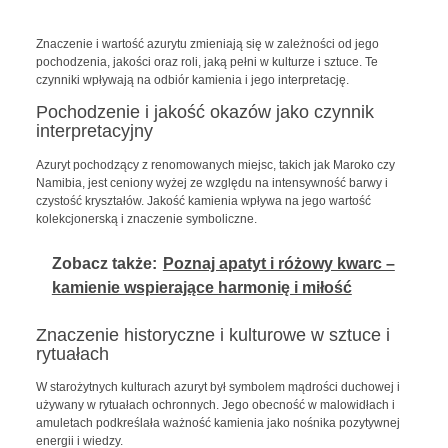
Znaczenie i wartość azurytu zmieniają się w zależności od jego
pochodzenia, jakości oraz roli, jaką pełni w kulturze i sztuce. Te
czynniki wpływają na odbiór kamienia i jego interpretację.
Pochodzenie i jakość okazów jako czynnik
interpretacyjny
Azuryt pochodzący z renomowanych miejsc, takich jak Maroko czy
Namibia, jest ceniony wyżej ze względu na intensywność barwy i
czystość kryształów. Jakość kamienia wpływa na jego wartość
kolekcjonerską i znaczenie symboliczne.
Zobacz także:
Poznaj apatyt i różowy kwarc –
kamienie wspierające harmonię i miłość
Znaczenie historyczne i kulturowe w sztuce i
rytuałach
W starożytnych kulturach azuryt był symbolem mądrości duchowej i
używany w rytuałach ochronnych. Jego obecność w malowidłach i
amuletach podkreślała ważność kamienia jako nośnika pozytywnej
energii i wiedzy.