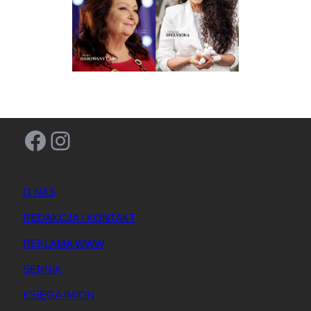
Facebook
Instagram
O NAS
REDAKCJA / KONTAKT
REKLAMA WWW
SENNIK
KSIĘGA IMION