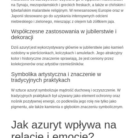
na Synaju, mezopotamskich i greckich freskach, a także w chińskim i
tybetańskim malarstwie religijnym. W renesansowej Europie oraz w
Japonii stosowano go do uzyskania intensywnych odcieni
niebieskiego i zielonego, mieszając z olejem lub żółtkiem jaja.
Współczesne zastosowania w jubilerstwie i
dekoracji
Dziś azuryt jest wykorzystywany głównie w jubilerstwie jako kamień
ozdobny w pierścionkach, kolczykach i amuletach. Jego atrakcyjny
kolor i historyczne znaczenie sprawiają, że jest ceniony przez
kolekcjonerów oraz artystów rzemieślników.
Symbolika artystyczna i znaczenie w
tradycyjnych praktykach
W sztuce azuryt symbolizuje mądrość duchową i oczyszczenie. W
tradycyjnych praktykach był używany jako element ochronny oraz
nośnik pozytywnej energii, co podkreśla jego rolę nie tylko jako
pigmentu, ale także kamienia o głębokim znaczeniu symbolicznym.
Jak azuryt wpływa na
relacje i emocje?