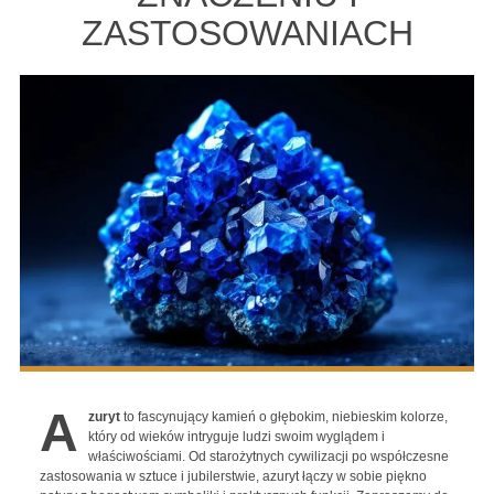
ZASTOSOWANIACH
A
zuryt
to fascynujący kamień o głębokim, niebieskim kolorze,
który od wieków intryguje ludzi swoim wyglądem i
właściwościami. Od starożytnych cywilizacji po współczesne
zastosowania w sztuce i jubilerstwie, azuryt łączy w sobie piękno