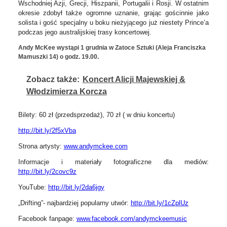
Wschodniej Azji, Grecji, Hiszpanii, Portugalii i Rosji. W ostatnim
okresie zdobył także ogromne uznanie, grając gościnnie jako
solista i gość specjalny u boku nieżyjącego już niestety Prince’a
podczas jego australijskiej trasy koncertowej.
Andy McKee wystąpi 1 grudnia w Zatoce Sztuki (Aleja Franciszka
Mamuszki 14) o godz. 19.00.
Zobacz także:
Koncert Alicji Majewskiej &
Włodzimierza Korcza
Bilety: 60 zł (przedsprzedaż), 70 zł ( w dniu koncertu)
http://bit.ly/2f5xVba
Strona artysty:
www.andymckee.com
Informacje i materiały fotograficzne dla mediów:
http://bit.ly/2covc9z
YouTube:
http://bit.ly/2da6jgy
Drifting”- najbardziej popularny utwór:
http://bit.ly/1cZplUz
„
Facebook fanpage:
www.facebook.com/andymckeemusic