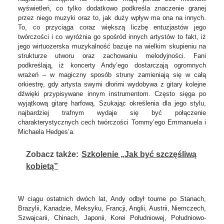
wyświetleń, co tylko dodatkowo podkreśla znaczenie granej
przez niego muzyki oraz to, jak duży wpływ ma ona na innych.
To, co przyciąga coraz większą liczbę entuzjastów jego
twórczości i co wyróżnia go spośród innych artystów to fakt, iż
jego wirtuozerska muzykalność bazuje na wielkim skupieniu na
strukturze utworu oraz zachowaniu melodyjności. Fani
podkreślają, iż koncerty Andy’ego dostarczają ogromnych
wrażeń – w magiczny sposób struny zamieniają się w całą
orkiestrę, gdy artysta swymi dłońmi wydobywa z gitary kolejne
dźwięki przypisywane innym instrumentom. Często sięga po
wyjątkową gitarę harfową. Szukając określenia dla jego stylu,
najbardziej trafnym wydaje się być połączenie
charakterystycznych cech twórczości Tommy’ego Emmanuela i
Michaela Hedges’a.
Zobacz także:
Szkolenie „Jak być szczęśliwą
kobietą”
W ciągu ostatnich dwóch lat, Andy odbył tourne po Stanach,
Brazylii, Kanadzie, Meksyku, Francji, Anglii, Austrii, Niemczech,
Szwajcarii, Chinach, Japonii, Korei Południowej, Południowo-