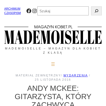
Przejdź
do
Szukaj
ARCHIWUM
Facebook
Instagram
treści
CZASOPISM
MADEMOISELLE – MAGAZYN DLA KOBIET
Z KLASĄ
MATERIAŁ ZEWNĘTRZNY
/
WYDARZENIA
/
25 LISTOPADA 2016
ANDY MCKEE:
GITARZYSTA, KTÓRY
ZACHWYCA