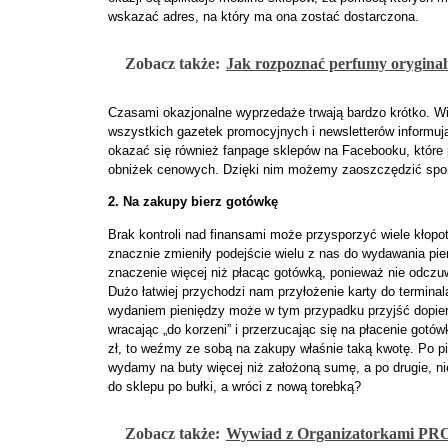
wskazać adres, na który ma ona zostać dostarczona.
Zobacz także:
Jak rozpoznać perfumy orygina
Czasami okazjonalne wyprzedaże trwają bardzo krótko. Wie
wszystkich gazetek promocyjnych i newsletterów inform
okazać się również fanpage sklepów na Facebooku, które
obniżek cenowych. Dzięki nim możemy zaoszczędzić sporo
2. Na zakupy bierz gotówkę
Brak kontroli nad finansami może przysporzyć wiele kłopot
znacznie zmieniły podejście wielu z nas do wydawania pie
znaczenie więcej niż płacąc gotówką, ponieważ nie odcz
Dużo łatwiej przychodzi nam przyłożenie karty do termina
wydaniem pieniędzy może w tym przypadku przyjść dopie
wracając „do korzeni” i przerzucając się na płacenie gotó
zł, to weźmy ze sobą na zakupy właśnie taką kwotę. Po 
wydamy na buty więcej niż założoną sumę, a po drugie, ni
do sklepu po bułki, a wróci
z nową torebką?
Zobacz także:
Wywiad z Organizatorkami P