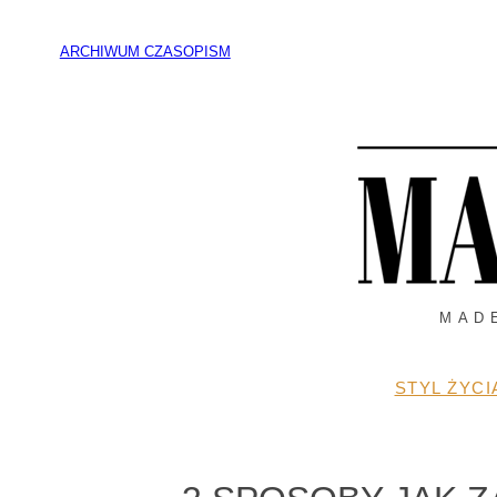
Przejdź
do
ARCHIWUM CZASOPISM
treści
MAD
STYL ŻYCI