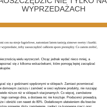
ZAOSZCZĘDZIĆ NIE TYLKO 
WYPRZEDAŻACH
i cen na stroje kąpielowe, natomiast latem tanieją zimowe swetry i kurtki.
 wyprzedaże, żeby zaoszczędzić całkiem sporo pieniędzy. Co zatem zrobić,
niecznością wielu wyrzeczeń. Chcąc jednak wydać nieco mniej, a
zapoznać się z kilkoma wskazówkami, które pomogą lepiej zarządzać
zakupów.
iązać się z godzinami spędzonymi w sklepach. Zamiast przemierzać
 domowym zaciszu i zamówić w sieci wybrane produkty, nie ruszając
wiele niższe niż w sklepach stacjonarnych. Co więcej, zamówione
tego samego dnia, a dostawa nic nie kosztuje. Producenci prowadzą
aże i obniżki cen nawet do 80%. Dodatkowym ułatwieniem dla łowców
można sprawnie złoży
zamówienie, zapłaci
za kupowaną rzecz oraz