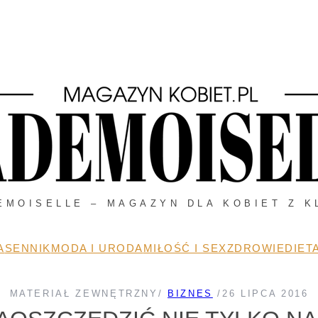
EMOISELLE – MAGAZYN DLA KOBIET Z K
A
SENNIK
MODA I URODA
MIŁOŚĆ I SEX
ZDROWIE
DIETA
MATERIAŁ ZEWNĘTRZNY
/
BIZNES
/
26 LIPCA 2016