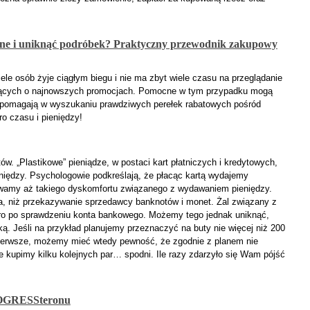
lne i uniknąć podróbek? Praktyczny przewodnik zakupowy
le osób żyje ciągłym biegu i nie ma zbyt wiele czasu na przeglądanie
ujących o najnowszych promocjach. Pomocne w tym przypadku mogą
 pomagają w wyszukaniu prawdziwych perełek rabatowych pośród
 czasu i pieniędzy!
ów. „Plastikowe” pieniądze, w postaci kart płatniczych i kredytowych,
niędzy. Psychologowie podkreślają, że płacąc kartą wydajemy
uwamy aż takiego dyskomfortu związanego z wydawaniem pieniędzy.
la, niż przekazywanie sprzedawcy banknotów i monet. Żal związany z
ro po sprawdzeniu konta bankowego. Możemy tego jednak uniknąć,
wką. Jeśli na przykład planujemy przeznaczyć na buty nie więcej niż 200
pierwsze, możemy mieć wtedy pewność, że zgodnie z planem nie
e kupimy kilku kolejnych par… spodni. Ile razy zdarzyło się Wam pójść
ROGRESSteronu